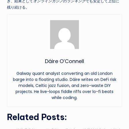
き、結果として
オンラインカジノ
の
ランキング
でも安定して上位に
残り続ける。
Dáire O’Connell
Galway quant analyst converting an old London
barge into a floating studio. Dáire writes on DeFi risk
models, Celtic jazz fusion, and zero-waste DIY
projects. He live-loops fiddle riffs over lo-fi beats
while coding.
Related Posts: