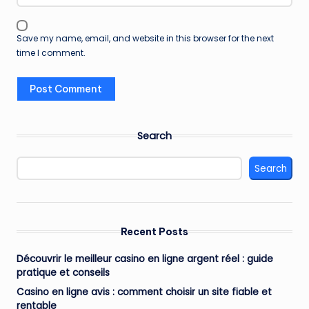
Save my name, email, and website in this browser for the next
time I comment.
Search
Search
Recent Posts
Découvrir le meilleur casino en ligne argent réel : guide
pratique et conseils
Casino en ligne avis : comment choisir un site fiable et
rentable