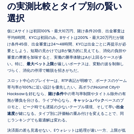
の実測比較とタイプ別の賢い
選択
仮にAサイトは初回100%・最大10万円、賭け条件20倍、出金審査は
平均6時間、KYCは初回のみ。Bサイトは200%・最大20万円だが賭
け条件45倍、出金審査は24〜48時間、KYCは出金ごとに再提示が必
要としよう。短期の見かけではBが魅力的に見えても、消化の負担や
審査の摩擦を加味すると、実働の勝率体験はAが上回るケースが多
い。特に、
最大ベット上限
が厳しいボーナスは、変動の波を制御し
づらく、消化の停滞で離脱を招きがちだ。
スロット中心のプレイヤーは、RTP表記が明瞭で、ボーナスのゲーム
寄与率が100%に近い設計を優先したい。高ボラのNoLimit Cityや
Hacksawを好むなら、
賭け条件
中の寄与率制限やタイトル除外の有
無が勝負を分ける。ライブ中心なら、
キャッシュバック
ベースのプ
ロモと、ピーク時でも遅延の少ないテーブル環境、そして早い
出金
速度
が鍵になる。タイプ別に評価軸の重み付けを変えることで、同
じランキングでも最適解は変わる。
決済面の差も見逃せない。Eウォレットは処理が速い一方、上限が低