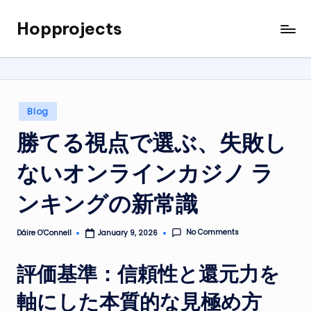
Hopprojects
Skip
to
content
Posted
Blog
in
勝てる視点で選ぶ、失敗し
ないオンラインカジノ ラ
ンキングの新常識
No Comments
Dáire O’Connell
January 9, 2026
Posted
by
評価基準：信頼性と還元力を
軸にした本質的な見極め方