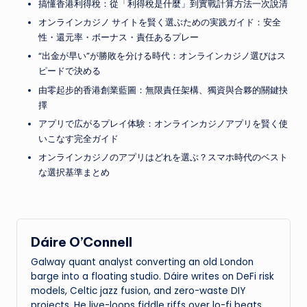
搞懂香港利得稅：從「利得稅是什麼」到實戰計算方法一次說清
オンラインカジノ サイトを賢く選ぶための実践ガイド：安全
性・還元率・ボーナス・責任あるプレー
“出金が早い”が勝敗を分ける時代：オンラインカジノ選びはス
ピードで決める
由零起步的香港創業藍圖：無限責任架構、獨資與合夥的關鍵抉
擇
アプリで広がるプレイ体験：オンラインカジノアプリを賢く使
いこなす完全ガイド
オンラインカジノのアプリはどれを選ぶ？スマホ時代のベスト
な選択基準まとめ
Dáire O’Connell
Galway quant analyst converting an old London
barge into a floating studio. Dáire writes on DeFi risk
models, Celtic jazz fusion, and zero-waste DIY
projects. He live-loops fiddle riffs over lo-fi beats