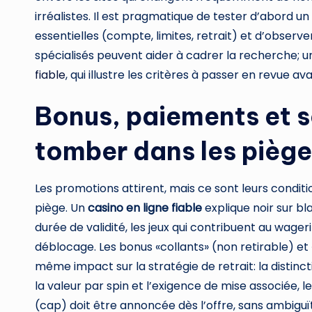
irréalistes. Il est pragmatique de tester d’abord un
essentielles (compte, limites, retrait) et d’obser
spécialisés peuvent aider à cadrer la recherche; u
fiable
, qui illustre les critères à passer en revue a
Bonus, paiements et s
tomber dans les pièg
Les promotions attirent, mais ce sont leurs conditi
piège. Un
casino en ligne fiable
explique noir sur bl
durée de validité, les jeux qui contribuent au wage
déblocage. Les bonus «collants» (non retirable) et «
même impact sur la stratégie de retrait: la distincti
la valeur par spin et l’exigence de mise associée, l
(cap) doit être annoncée dès l’offre, sans ambiguï