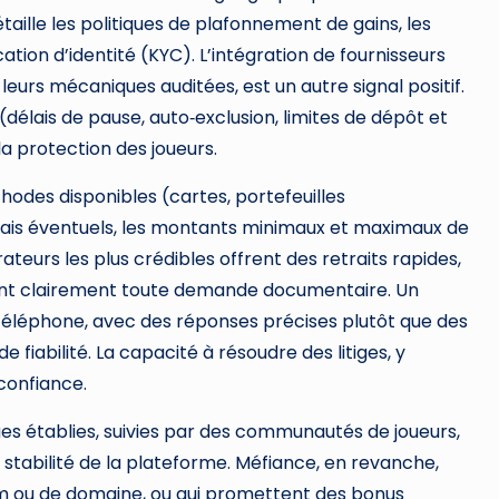
taille les politiques de plafonnement de gains, les
ication d’identité (KYC). L’intégration de fournisseurs
 leurs mécaniques auditées, est un autre signal positif.
(délais de pause, auto‑exclusion, limites de dépôt et
a protection des joueurs.
thodes disponibles (cartes, portefeuilles
frais éventuels, les montants minimaux et maximaux de
rateurs les plus crédibles offrent des retraits rapides,
ient clairement toute demande documentaire. Un
s téléphone, avec des réponses précises plutôt que des
 fiabilité. La capacité à résoudre des litiges, y
confiance.
ues établies, suivies par des communautés de joueurs,
é, stabilité de la plateforme. Méfiance, en revanche,
m ou de domaine, ou qui promettent des bonus