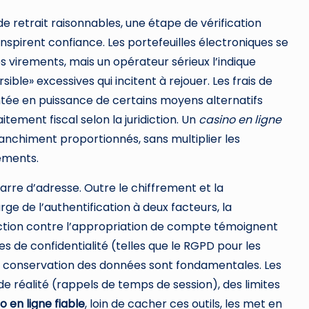
e retrait raisonnables, une étape de vérification
nspirent confiance. Les portefeuilles électroniques se
s virements, mais un opérateur sérieux l’indique
sible» excessives qui incitent à rejouer. Les frais de
montée en puissance de certains moyens alternatifs
raitement fiscal selon la juridiction. Un
casino en ligne
lanchiment proportionnés, sans multiplier les
iements.
rre d’adresse. Outre le chiffrement et la
ge de l’authentification à deux facteurs, la
ection contre l’appropriation de compte témoignent
 de confidentialité (telles que le RGPD pour les
 de conservation des données sont fondamentales. Les
 réalité (rappels de temps de session), des limites
o en ligne fiable
, loin de cacher ces outils, les met en