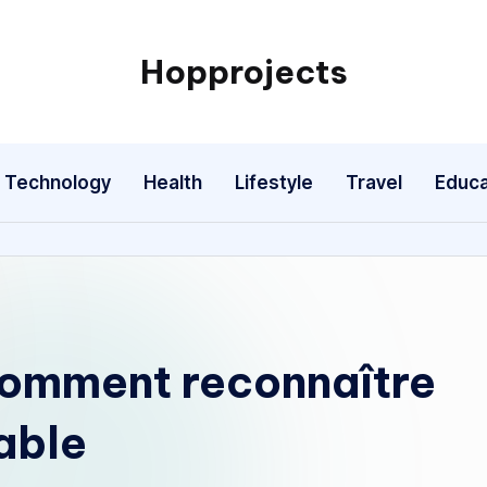
Hopprojects
Technology
Health
Lifestyle
Travel
Educa
 comment reconnaître
iable