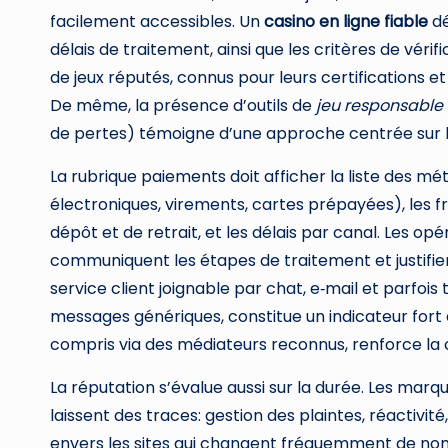
facilement accessibles. Un
casino en ligne fiable
dé
délais de traitement, ainsi que les critères de vérif
de jeux réputés, connus pour leurs certifications et
De même, la présence d’outils de
jeu responsable
de pertes) témoigne d’une approche centrée sur l
La rubrique paiements doit afficher la liste des mé
électroniques, virements, cartes prépayées), les 
dépôt et de retrait, et les délais par canal. Les opé
communiquent les étapes de traitement et justif
service client joignable par chat, e‑mail et parfoi
messages génériques, constitue un indicateur fort de
compris via des médiateurs reconnus, renforce la 
La réputation s’évalue aussi sur la durée. Les marq
laissent des traces: gestion des plaintes, réactivit
envers les sites qui changent fréquemment de no