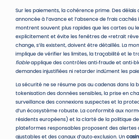
Sur les paiements, la cohérence prime. Des délais d
annoncée à l’avance et l’absence de frais cachés i
montrent souvent plus rapides que les cartes ou le
explicitement et évite les fenêtres de «retrait réver
change, s’ils existent, doivent être détaillés. La 
implique de vérifier les limites, la traçabilité et le t
fiable
applique des contrôles anti‑fraude et anti‑b
demandes injustifiées ni retarder indûment les pa
La sécurité ne se résume pas au cadenas dans la ba
tokenisation des données sensibles, la prise en char
surveillance des connexions suspectes et la prot
d’un écosystème robuste. La conformité aux normes
résidents européens) et la clarté de la politique
plateformes responsables proposent des alertes de
ajustables et des canaux d’auto‑exclusion. Un
casin