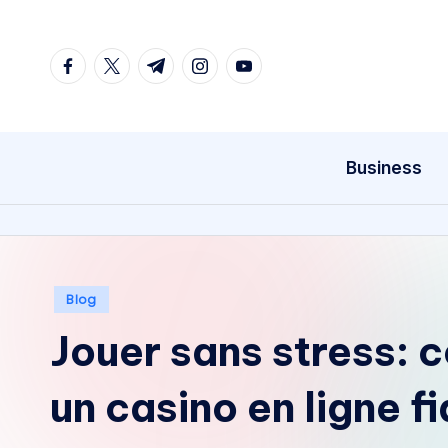
Skip
facebook.com
twitter.com
t.me
instagram.com
youtube.com
to
content
Business
Posted
Blog
in
Jouer sans stress:
un casino en ligne f