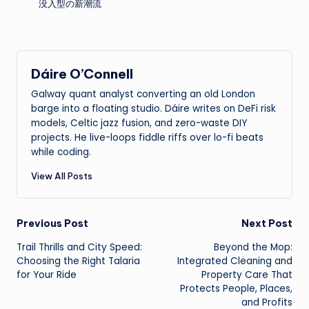
没入型の新潮流
Dáire O’Connell
Galway quant analyst converting an old London
barge into a floating studio. Dáire writes on DeFi risk
models, Celtic jazz fusion, and zero-waste DIY
projects. He live-loops fiddle riffs over lo-fi beats
while coding.
View All Posts
Post
Previous Post
Next Post
Trail Thrills and City Speed:
Beyond the Mop:
navigation
Choosing the Right Talaria
Integrated Cleaning and
for Your Ride
Property Care That
Protects People, Places,
and Profits