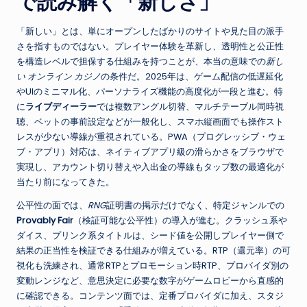
で読み解く「新しさ」
「新しい」とは、単にオープンしたばかりのサイトや見た目の派手
さを指すものではない。プレイヤー体験を革新し、透明性と公正性
を構造レベルで担保する仕組みを持つことが、本当の意味での
新し
い オンライン カジノ
の条件だ。2025年は、ゲーム配信の低遅延化
やUIのミニマル化、パーソナライズ機能の高度化が一段と進む。特
に
ライブディーラー
では複数アングル切替、マルチテーブル同時視
聴、ベットの事前設定などが一般化し、スマホ縦画面でも操作スト
レスが少ない導線が重視されている。PWA（プログレッシブ・ウェ
ブ・アプリ）対応は、ネイティブアプリ級の滑らかさをブラウザで
実現し、アカウント切り替えや入出金の導線もタップ数の最適化が
当たり前になってきた。
公平性の面では、
RNG
証明書の掲示だけでなく、特定ジャンルでの
Provably Fair
（検証可能な公平性）の導入が進む。クラッシュ系や
ダイス、プリンク系タイトルは、シード値を公開しプレイヤー側で
結果の正当性を検証できる仕組みが増えている。RTP（還元率）の可
視化も洗練され、通常RTPとプロモーション時RTP、プロバイダ別の
変動レンジなど、意思決定に必要な数字がゲームロビーから直感的
に確認できる。コンテンツ面では、定番プロバイダに加え、スタジ