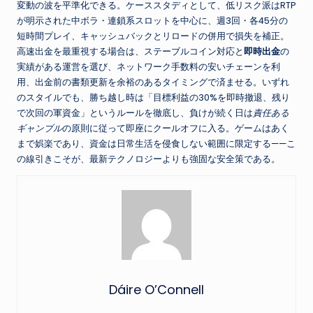
変動の波を平準化できる。ケーススタディとして、低リスク派はRTP
が明示された中ボラ・連鎖系スロットを中心に、週3回・各45分の
短時間プレイ、キャッシュバックとリロードの併用で損失を補正。
高速出金を最重視する場合は、ステーブルコイン対応と
即時出金
の
実績がある運営を選び、ネットワーク手数料の安いチェーンを利
用、出金前の書類更新を余裕のあるタイミングで済ませる。いずれ
のスタイルでも、勝ち越し時は「目標利益の30%を即時撤退、残り
で次回の軍資金」というルールを徹底し、負けが続く日は
責任ある
ギャンブル
の原則に従って即座にクールオフに入る。ゲームはあく
まで娯楽であり、資金は日常生活を侵食しない範囲に限定する——こ
の線引きこそが、最新テクノロジーよりも強固な安全策である。
Dáire O’Connell