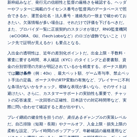
新枠組みなど、発行元の信頼性と監督の厳格さを確認する。ヘッダ
ーやフッターに掲載のライセンス番号が監督局のデータベースで照
合できるか、運営会社名・法人番号・連絡先の一致まで確かめてお
きたい。欠落情報が多い場合は、それだけで評価を下げるべきだ。
また、プロバイダ一覧に正規契約のスタジオが並び、RNG監査機関
（eCOGRA、GLI、iTech Labsなど）のロゴが虚飾でないこと（リ
ンク先で証明が見えるか）も要点となる。
入出金の透明性は、近年の差別化ポイントだ。出金上限・手数料・
審査に要する時間、本人確認（KYC）のタイミングと必要書類、資
金の分別管理の方針が明記されているかを精査する。ボーナス規約
では
賭け条件
（例：40x）、最大ベット額、ゲーム寄与率、禁止ベッ
ト手法の定義、ボーナス中のRTP変動の有無など、プレイヤーに不利
な条項がないかをチェック。曖昧な表現が多いなら、そのサイトは
避けたい。さらに、カスタマーサポートの実効性も重要で、チャッ
トの応答速度、一次回答の正確性、日本語での対応時間帯など、実
際に問い合わせて確認すると差が出やすい。
プレイ継続の健全性を担うのが、
責任あるギャンブル
の実装レベル
だ。自己排除（短期・長期）やクールオフ、入金上限・損失上限の
柔軟な設定、プレイ時間のポップアップ、年齢確認の厳格運用など