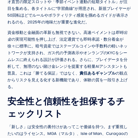
オ直営の限定スロットや「季節イベント連動の短期タイトル」が注
目を集める。各タイトルに“学習曲線”が用意され、新規プレイヤーが
50回転ほどでルールやボラティリティ感覚を掴めるガイドが表示さ
れるのも、2025年の地味だが重要な進化だ。
資金移動と金融面の革新も無視できない。高速ペイメントは
即時出
金
の実現可能性を押し上げ、法定通貨でも即時承認・数分着金が
徐々に標準に。暗号資産ではステーブルコインや手数料の軽いネッ
トワークが支持され、ガス代の予測表示やオンランプのKYCをシー
ムレスに終えられる設計が評価される。さらに、プレイデータを分
析して、無理のない賭け金レンジを提案する軽量AIアシスタントも
普及。これは「勝てる保証」ではなく、
責任あるギャンブル
の観点
からリスクを見える化する新機能であり、体験の質を一段引き上げ
る。
安全性と信頼性を担保するチ
ェックリスト
「新しさ」は安全性の裏付けがあってこそ価値を持つ。まず重視し
たいのはライセンス。MGA（マルタ）、Isle of Man、Curaçaoの