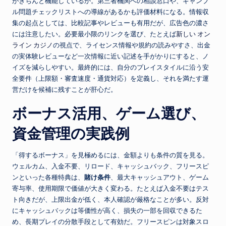
がきちんと機能しているか。第三者機関への相談窓口や、ギャンブ
ル問題チェックリストへの導線があるかも評価材料になる。情報収
集の起点としては、比較記事やレビューも有用だが、広告色の濃さ
には注意したい。必要最小限のリンクを選び、たとえば
新しい オン
ライン カジノ
の視点で、ライセンス情報や規約の読みやすさ、出金
の実体験レビューなど一次情報に近い記述を手がかりにすると、ノ
イズを減らしやすい。最終的には、自分のプレイスタイルに沿う安
全要件（上限額・審査速度・通貨対応）を定義し、それを満たす運
営だけを候補に残すことが肝心だ。
ボーナス活用、ゲーム選び、
資金管理の実践例
「得するボーナス」を見極めるには、金額よりも条件の質を見る。
ウェルカム、入金不要、リロード、キャッシュバック、フリースピ
ンといった各種特典は、
賭け条件
、最大キャッシュアウト、ゲーム
寄与率、使用期限で価値が大きく変わる。たとえば入金不要はテス
ト向きだが、上限出金が低く、本人確認が厳格なことが多い。反対
にキャッシュバックは等価性が高く、損失の一部を回収できるた
め、長期プレイの分散手段として有効だ。フリースピンは対象スロ