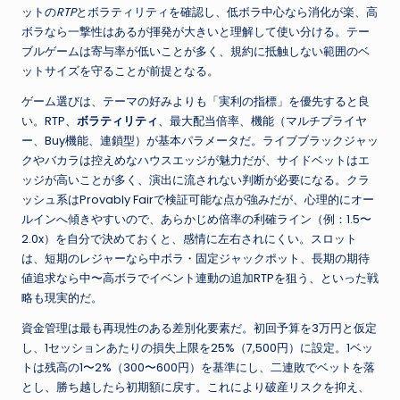
ットの
RTP
とボラティリティを確認し、低ボラ中心なら消化が楽、高
ボラなら一撃性はあるが揮発が大きいと理解して使い分ける。テー
ブルゲームは寄与率が低いことが多く、規約に抵触しない範囲のベ
ットサイズを守ることが前提となる。
ゲーム選びは、テーマの好みよりも「実利の指標」を優先すると良
い。RTP、
ボラティリティ
、最大配当倍率、機能（マルチプライヤ
ー、Buy機能、連鎖型）が基本パラメータだ。ライブブラックジャッ
クやバカラは控えめなハウスエッジが魅力だが、サイドベットはエ
ッジが高いことが多く、演出に流されない判断が必要になる。クラ
ッシュ系はProvably Fairで検証可能な点が強みだが、心理的にオー
ルインへ傾きやすいので、あらかじめ倍率の利確ライン（例：1.5〜
2.0x）を自分で決めておくと、感情に左右されにくい。スロット
は、短期のレジャーなら中ボラ・固定ジャックポット、長期の期待
値追求なら中〜高ボラでイベント連動の追加RTPを狙う、といった戦
略も現実的だ。
資金管理は最も再現性のある差別化要素だ。初回予算を3万円と仮定
し、1セッションあたりの損失上限を25%（7,500円）に設定。1ベッ
トは残高の1〜2%（300〜600円）を基準にし、二連敗でベットを落
とし、勝ち越したら初期額に戻す。これにより破産リスクを抑え、