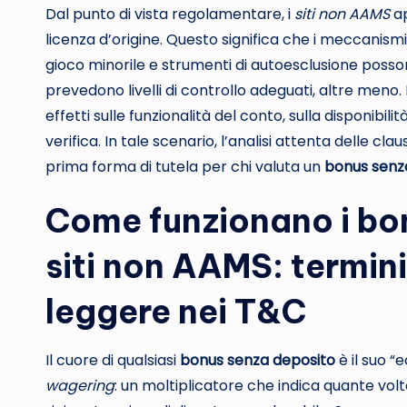
Dal punto di vista regolamentare, i
siti non AAMS
ap
licenza d’origine. Questo significa che i meccanismi
gioco minorile e strumenti di autoesclusione posson
prevedono livelli di controllo adeguati, altre meno. 
effetti sulle funzionalità del conto, sulla disponibi
verifica. In tale scenario, l’analisi attenta delle cl
prima forma di tutela per chi valuta un
bonus senz
Come funzionano i bon
siti non AAMS: termini,
leggere nei T&C
Il cuore di qualsiasi
bonus senza deposito
è il suo “e
wagering
: un moltiplicatore che indica quante volte