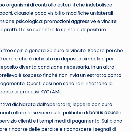
so organismi di controllo esteri, il che indebolisce
chi, clausole poco visibili o modifiche unilaterali
ensione psicologica: promozioni aggressive e vincite
 soprattutto se subentra la spinta a depositare
5 free spin e genera 30 euro di vincite. Scopre poi che
0 euro e che è richiesto un deposito simbolico per
l deposito diventa condizione necessaria. In un altro
prelievo è sospeso finché non invia un estratto conto
pagamento. Questi casi non sono rari: riflettono la
cente ai processi KYC/AML.
ffettiva dichiarata dall’operatore; leggere con cura
; controllare la sezione sulle politiche di
bonus abuse
e
 servizio clienti e i tempi medi di pagamento. Sul piano
tare rincorse delle perdite e riconoscere i segnali di