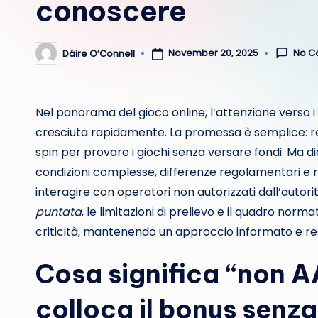
conoscere
No C
November 20, 2025
Dáire O’Connell
Posted
by
Nel panorama del gioco online, l’attenzione verso i
cresciuta rapidamente. La promessa è semplice: reg
spin per provare i giochi senza versare fondi. Ma d
condizioni complesse, differenze regolamentari e
interagire con operatori non autorizzati dall’autor
puntata
, le limitazioni di prelievo e il quadro norma
criticità, mantenendo un approccio informato e re
Cosa significa “non 
colloca il bonus senz