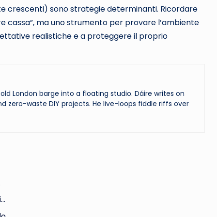
ate crescenti) sono strategie determinanti. Ricordare
are cassa”, ma uno strumento per provare l’ambiente
ttative realistiche e a proteggere il proprio
ld London barge into a floating studio. Dáire writes on
and zero-waste DIY projects. He live-loops fiddle riffs over
…
i…
lo…