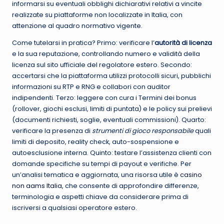
informarsi su eventuali obblighi dichiarativi relativi a vincite
realizzate su piattaforme non localizzate in Italia, con
attenzione al quadro normativo vigente.
Come tutelarsi in pratica? Primo: verificare l’
autorità di licenza
e la sua reputazione, controllando numero e validità della
licenza sul sito ufficiale del regolatore estero. Secondo:
accertarsi che la piattaforma utilizzi protocolli sicuri, pubblichi
informazioni su RTP e RNG e collabori con auditor
indipendenti. Terzo: leggere con cura i Termini dei bonus
(rollover, giochi esclusi, limiti di puntata) e le policy sui prelievi
(documenti richiesti, soglie, eventuali commissioni). Quarto:
verificare la presenza di
strumenti di gioco responsabile
quali
limiti di deposito, reality check, auto-sospensione e
autoesclusione interna. Quinto: testare l’assistenza clienti con
domande specifiche su tempi di payout e verifiche. Per
un’analisi tematica e aggiornata, una risorsa utile è
casino
non aams Italia
, che consente di approfondire differenze,
terminologia e aspetti chiave da considerare prima di
iscriversi a qualsiasi operatore estero.