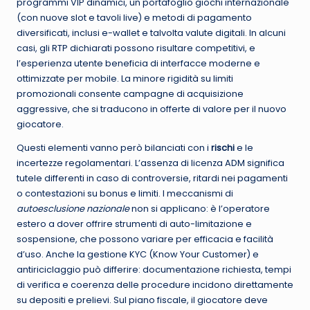
programmi VIP dinamici, un portafoglio giochi internazionale
(con nuove slot e tavoli live) e metodi di pagamento
diversificati, inclusi e-wallet e talvolta valute digitali. In alcuni
casi, gli RTP dichiarati possono risultare competitivi, e
l’esperienza utente beneficia di interfacce moderne e
ottimizzate per mobile. La minore rigidità su limiti
promozionali consente campagne di acquisizione
aggressive, che si traducono in offerte di valore per il nuovo
giocatore.
Questi elementi vanno però bilanciati con i
rischi
e le
incertezze regolamentari. L’assenza di licenza ADM significa
tutele differenti in caso di controversie, ritardi nei pagamenti
o contestazioni su bonus e limiti. I meccanismi di
autoesclusione nazionale
non si applicano: è l’operatore
estero a dover offrire strumenti di auto-limitazione e
sospensione, che possono variare per efficacia e facilità
d’uso. Anche la gestione KYC (Know Your Customer) e
antiriciclaggio può differire: documentazione richiesta, tempi
di verifica e coerenza delle procedure incidono direttamente
su depositi e prelievi. Sul piano fiscale, il giocatore deve