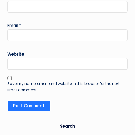
Email
*
Website
Save my name, email, and website in this browser for the next
time I comment.
Search