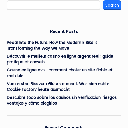
Search
Recent Posts
Pedal Into the Future: How the Modern E‑Bike Is
Transforming the Way We Move
Découvrir le meilleur casino en ligne argent réel : guide
pratique et conseils
Casino en ligne avis : comment choisir un site fiable et
rentable
Vom ersten Biss zum Glücksmoment: Was eine echte
Cookie Factory heute ausmacht
Descubre todo sobre los casinos sin verificacion: riesgos,
ventajas y cómo elegirlos
Recent Comments