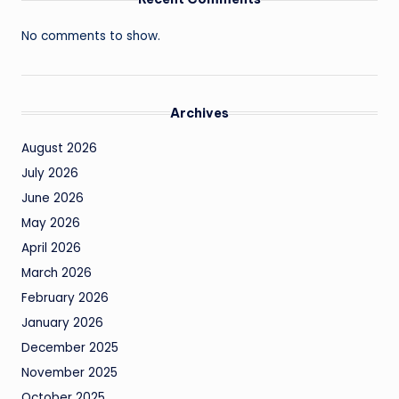
No comments to show.
Archives
August 2026
July 2026
June 2026
May 2026
April 2026
March 2026
February 2026
January 2026
December 2025
November 2025
October 2025