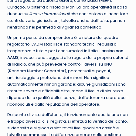
sono regolate da autorità estere, come Malta (MGA),
Curaçao, Gibilterra o l’Isola di Man. La loro operatività si basa
dunque su
licenze internazionali
che consentono di accettare
utenti da varie giurisdizioni, talvolta anche dall’Italia, pur non
rientrando nel perimetro di vigilanza domestico.
Un primo punto da comprendere è la natura del quadro
regolatorio. L’ADM stabilisce standard tecnici, requisiti di
trasparenza e tutele per i consumatori in Italia. I
casino non
AAMS
, invece, sono soggetti alle regole della propria autorità
di rilascio, che può prevedere controlli diversi su RNG
(Random Number Generator), percentuali di payout,
antiriciclaggio e protezione dei minori. Non significa
automaticamente minori garanzie: alcune giurisdizioni sono
ritenute severe e affidabili; altre, meno. Il livello di sicurezza
dipende dalla qualità della licenza, dall’aderenza a protocolli
riconosciuti e dalla reputazione dell’operatore.
Dal punto di vista dell’utente, il funzionamento quotidiano non
è troppo diverso: ci si registra, si effettua la verifica del conto,
si deposita e si gioca a slot, tavoli live, giochi da casinò e
talvolta scommesse. La differenza emerge nella gestione