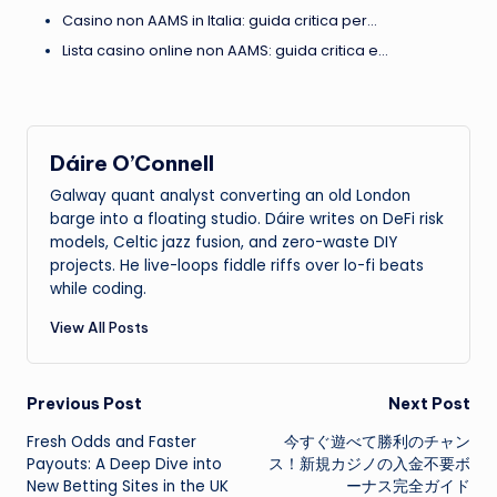
Casino non AAMS in Italia: guida critica per…
Lista casino online non AAMS: guida critica e…
Dáire O’Connell
Galway quant analyst converting an old London
barge into a floating studio. Dáire writes on DeFi risk
models, Celtic jazz fusion, and zero-waste DIY
projects. He live-loops fiddle riffs over lo-fi beats
while coding.
View All Posts
Post
Previous Post
Next Post
Fresh Odds and Faster
今すぐ遊べて勝利のチャン
navigation
Payouts: A Deep Dive into
ス！新規カジノの入金不要ボ
New Betting Sites in the UK
ーナス完全ガイド