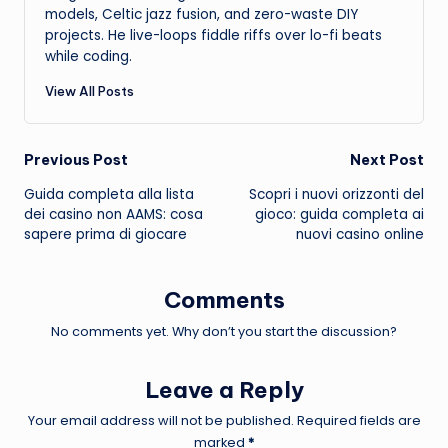
models, Celtic jazz fusion, and zero-waste DIY
projects. He live-loops fiddle riffs over lo-fi beats
while coding.
View All Posts
Post
Previous Post
Next Post
Guida completa alla lista
Scopri i nuovi orizzonti del
navigation
dei casino non AAMS: cosa
gioco: guida completa ai
sapere prima di giocare
nuovi casino online
Comments
No comments yet. Why don’t you start the discussion?
Leave a Reply
Your email address will not be published.
Required fields are
marked
*