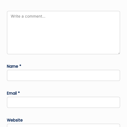
Name
*
Email
*
Website