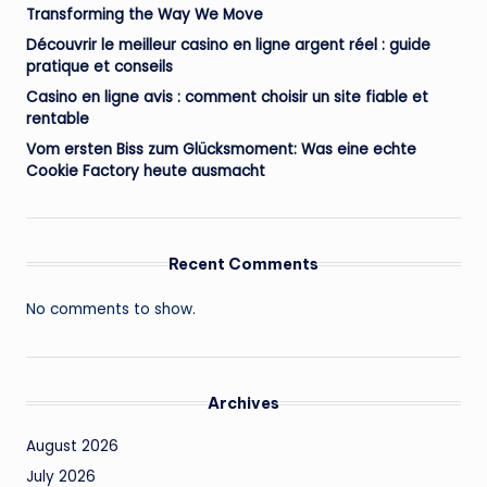
Transforming the Way We Move
Découvrir le meilleur casino en ligne argent réel : guide
pratique et conseils
Casino en ligne avis : comment choisir un site fiable et
rentable
Vom ersten Biss zum Glücksmoment: Was eine echte
Cookie Factory heute ausmacht
Recent Comments
No comments to show.
Archives
August 2026
July 2026