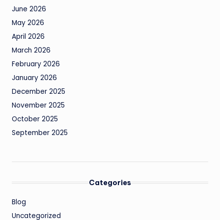
June 2026
May 2026
April 2026
March 2026
February 2026
January 2026
December 2025
November 2025
October 2025
September 2025
Categories
Blog
Uncategorized