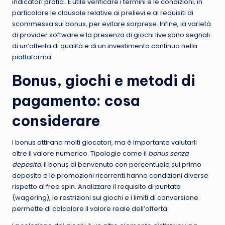
indicatori pratici. È utile verificare i termini e le condizioni, in
particolare le clausole relative ai prelievi e ai requisiti di
scommessa sui bonus, per evitare sorprese. Infine, la varietà
di provider software e la presenza di giochi live sono segnali
di un’offerta di qualità e di un investimento continuo nella
piattaforma.
Bonus, giochi e metodi di
pagamento: cosa
considerare
I bonus attirano molti giocatori, ma è importante valutarli
oltre il valore numerico. Tipologie come il
bonus senza
deposito
, il bonus di benvenuto con percentuale sul primo
deposito e le promozioni ricorrenti hanno condizioni diverse
rispetto al free spin. Analizzare il requisito di puntata
(wagering), le restrizioni sui giochi e i limiti di conversione
permette di calcolare il valore reale dell’offerta.