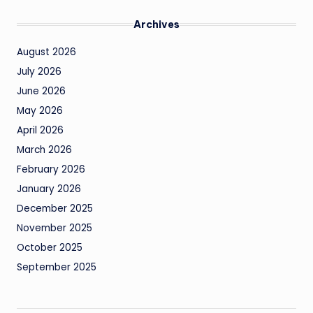
Archives
August 2026
July 2026
June 2026
May 2026
April 2026
March 2026
February 2026
January 2026
December 2025
November 2025
October 2025
September 2025