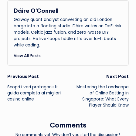
Dáire O’Connell
Galway quant analyst converting an old London
barge into a floating studio. Dáire writes on DeFi risk
models, Celtic jazz fusion, and zero-waste DIY
projects. He live-loops fiddle riffs over lo-fi beats
while coding.
View All Posts
Post
Previous Post
Next Post
Scopri i veri protagonisti:
Mastering the Landscape
navigation
guida completa ai migliori
of Online Betting in
casino online
Singapore: What Every
Player Should Know
Comments
No comments yet. Why don’t you start the discussion?