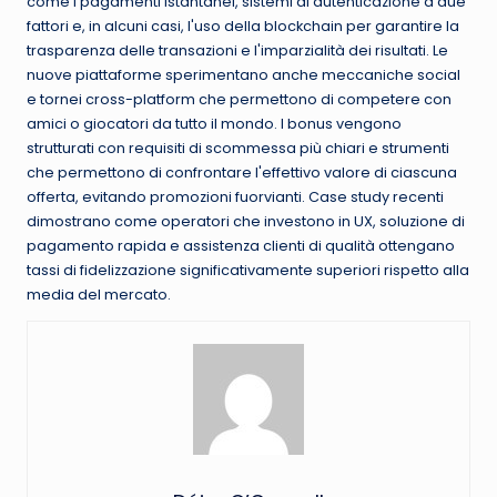
come i pagamenti istantanei, sistemi di autenticazione a due
fattori e, in alcuni casi, l'uso della blockchain per garantire la
trasparenza delle transazioni e l'imparzialità dei risultati. Le
nuove piattaforme sperimentano anche meccaniche social
e tornei cross-platform che permettono di competere con
amici o giocatori da tutto il mondo. I bonus vengono
strutturati con requisiti di scommessa più chiari e strumenti
che permettono di confrontare l'effettivo valore di ciascuna
offerta, evitando promozioni fuorvianti. Case study recenti
dimostrano come operatori che investono in UX, soluzione di
pagamento rapida e assistenza clienti di qualità ottengano
tassi di fidelizzazione significativamente superiori rispetto alla
media del mercato.