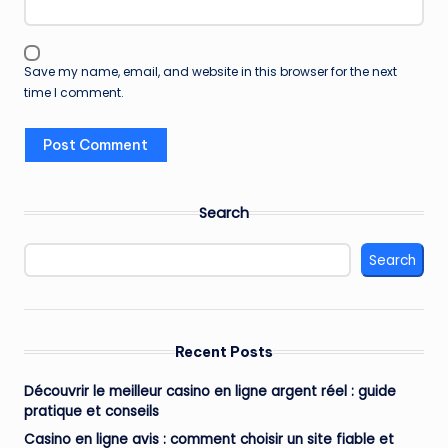
Save my name, email, and website in this browser for the next
time I comment.
Search
Search
Recent Posts
Découvrir le meilleur casino en ligne argent réel : guide
pratique et conseils
Casino en ligne avis : comment choisir un site fiable et