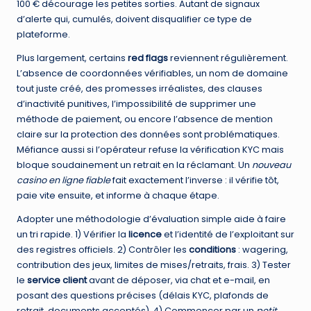
100 € décourage les petites sorties. Autant de signaux
d’alerte qui, cumulés, doivent disqualifier ce type de
plateforme.
Plus largement, certains
red flags
reviennent régulièrement.
L’absence de coordonnées vérifiables, un nom de domaine
tout juste créé, des promesses irréalistes, des clauses
d’inactivité punitives, l’impossibilité de supprimer une
méthode de paiement, ou encore l’absence de mention
claire sur la protection des données sont problématiques.
Méfiance aussi si l’opérateur refuse la vérification KYC mais
bloque soudainement un retrait en la réclamant. Un
nouveau
casino en ligne fiable
fait exactement l’inverse : il vérifie tôt,
paie vite ensuite, et informe à chaque étape.
Adopter une méthodologie d’évaluation simple aide à faire
un tri rapide. 1) Vérifier la
licence
et l’identité de l’exploitant sur
des registres officiels. 2) Contrôler les
conditions
: wagering,
contribution des jeux, limites de mises/retraits, frais. 3) Tester
le
service client
avant de déposer, via chat et e-mail, en
posant des questions précises (délais KYC, plafonds de
retrait, documents acceptés). 4) Commencer par un
petit