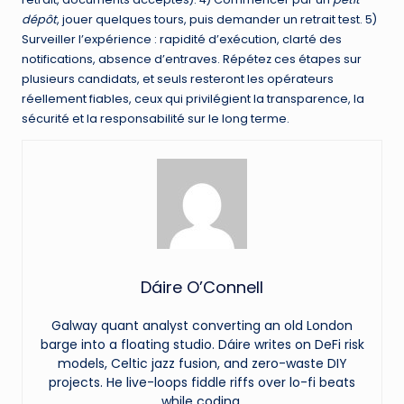
dépôt
, jouer quelques tours, puis demander un retrait test. 5)
Surveiller l’expérience : rapidité d’exécution, clarté des
notifications, absence d’entraves. Répétez ces étapes sur
plusieurs candidats, et seuls resteront les opérateurs
réellement fiables, ceux qui privilégient la transparence, la
sécurité et la responsabilité sur le long terme.
Dáire O’Connell
Galway quant analyst converting an old London
barge into a floating studio. Dáire writes on DeFi risk
models, Celtic jazz fusion, and zero-waste DIY
projects. He live-loops fiddle riffs over lo-fi beats
while coding.