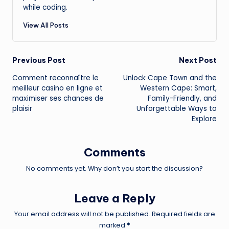
while coding.
View All Posts
Post
Previous Post
Next Post
Comment reconnaître le
Unlock Cape Town and the
navigation
meilleur casino en ligne et
Western Cape: Smart,
maximiser ses chances de
Family-Friendly, and
plaisir
Unforgettable Ways to
Explore
Comments
No comments yet. Why don’t you start the discussion?
Leave a Reply
Your email address will not be published.
Required fields are
marked
*