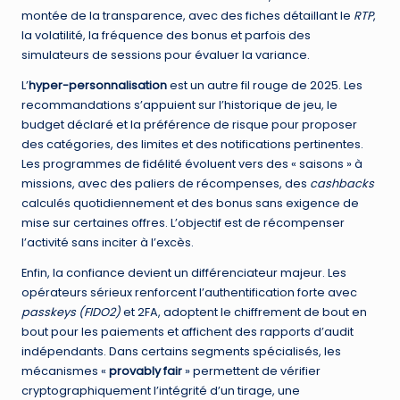
montée de la transparence, avec des fiches détaillant le
RTP
,
la volatilité, la fréquence des bonus et parfois des
simulateurs de sessions pour évaluer la variance.
L’
hyper-personnalisation
est un autre fil rouge de 2025. Les
recommandations s’appuient sur l’historique de jeu, le
budget déclaré et la préférence de risque pour proposer
des catégories, des limites et des notifications pertinentes.
Les programmes de fidélité évoluent vers des « saisons » à
missions, avec des paliers de récompenses, des
cashbacks
calculés quotidiennement et des bonus sans exigence de
mise sur certaines offres. L’objectif est de récompenser
l’activité sans inciter à l’excès.
Enfin, la confiance devient un différenciateur majeur. Les
opérateurs sérieux renforcent l’authentification forte avec
passkeys (FIDO2)
et 2FA, adoptent le chiffrement de bout en
bout pour les paiements et affichent des rapports d’audit
indépendants. Dans certains segments spécialisés, les
mécanismes «
provably fair
» permettent de vérifier
cryptographiquement l’intégrité d’un tirage, une