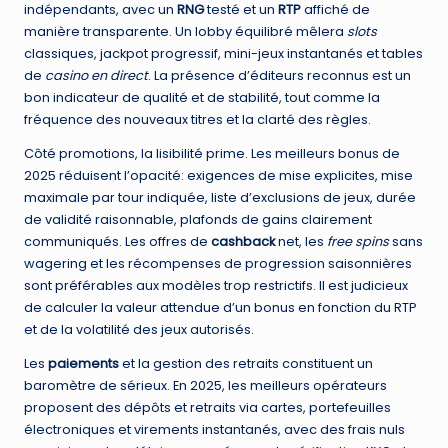
indépendants, avec un
RNG
testé et un
RTP
affiché de
manière transparente. Un lobby équilibré mêlera
slots
classiques, jackpot progressif, mini-jeux instantanés et tables
de
casino en direct
. La présence d’éditeurs reconnus est un
bon indicateur de qualité et de stabilité, tout comme la
fréquence des nouveaux titres et la clarté des règles.
Côté promotions, la lisibilité prime. Les meilleurs bonus de
2025 réduisent l’opacité: exigences de mise explicites, mise
maximale par tour indiquée, liste d’exclusions de jeux, durée
de validité raisonnable, plafonds de gains clairement
communiqués. Les offres de
cashback
net, les
free spins
sans
wagering et les récompenses de progression saisonnières
sont préférables aux modèles trop restrictifs. Il est judicieux
de calculer la valeur attendue d’un bonus en fonction du RTP
et de la volatilité des jeux autorisés.
Les
paiements
et la gestion des retraits constituent un
baromètre de sérieux. En 2025, les meilleurs opérateurs
proposent des dépôts et retraits via cartes, portefeuilles
électroniques et virements instantanés, avec des frais nuls