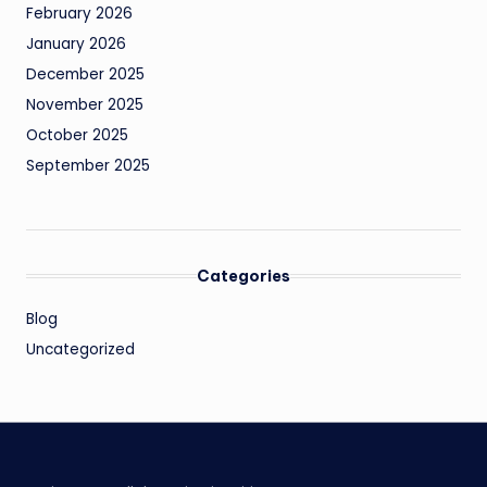
February 2026
January 2026
December 2025
November 2025
October 2025
September 2025
Categories
Blog
Uncategorized