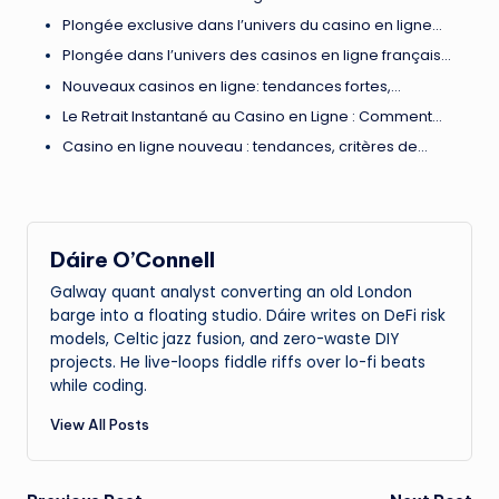
Plongée exclusive dans l’univers du casino en ligne…
Plongée dans l’univers des casinos en ligne français…
Nouveaux casinos en ligne: tendances fortes,…
Le Retrait Instantané au Casino en Ligne : Comment…
Casino en ligne nouveau : tendances, critères de…
Dáire O’Connell
Galway quant analyst converting an old London
barge into a floating studio. Dáire writes on DeFi risk
models, Celtic jazz fusion, and zero-waste DIY
projects. He live-loops fiddle riffs over lo-fi beats
while coding.
View All Posts