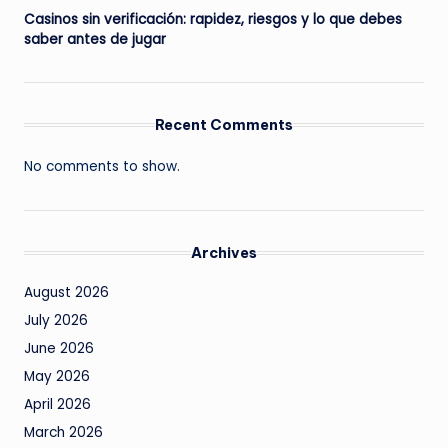
Casinos sin verificación: rapidez, riesgos y lo que debes
saber antes de jugar
Recent Comments
No comments to show.
Archives
August 2026
July 2026
June 2026
May 2026
April 2026
March 2026