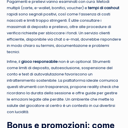
Pagamenti e prelievi vanno esaminati con cura. Metodi
multipli (carte, e-wallet, bonifici, voucher) e
tempi di cashout
rapidi sono segnali positivi, così come l’assenza di costi
nascosti e limiti troppo stringenti. È utile consultare i
massimali di deposito e prelievo, oltre alle procedure di
verifica richieste per sbloccare i fondi. Un servizio clienti
efficiente, disponibile via chat o e-mail, dovrebbe rispondere
in modo chiaro su termini, documentazione e problemi
tecnici.
Infine, il
gioco responsabile
non è un optional. Strumenti
come limiti di deposito, autoesclusione, sospensione del
conto e test di autovalutazione favoriscono un
intrattenimento sostenibile. La piattaforma ideale comunica
questi strumenti con trasparenza, propone reality check che
ricordano la durata della sessione e offre guide per gestire
le emozioni legate alle perdite. Un ambiente che mette la
salute del giocatore al centro è un contesto in cui divertirsi
con lucidità.
Bonus e promozioni: come