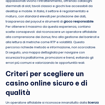
appassionati vivono l’intrattenimento, offrendo cataloghi
sterminati di slot, tavoli classici e giochi live accessibili da
desktop e mobile. In Italia, il settore è regolamentato e
maturo, con standard elevati per protezione dei dati,
trasparenza del payout e strumenti di
gioco responsabile
.
Per ottenere il massimo da questa esperienza, contano
scelte consapevoli: dal riconoscere un operatore affidabile
alla comprensione dei
bonus
, fino alla gestione del bankroll e
alla lettura di metriche come RTP e volatilità. Questo
percorso richiede metodo e informazione, non scorciatoie.
Di seguito, una mappa dettagliata per navigare con
sicurezza tra piattaforme, promozioni e trend, evitando gli
errori più comuni e valorizzando le opportunità reali.
Criteri per scegliere un
casino online sicuro e di
qualità
Un operatore affidabile si riconosce innanzitutto dalla
licenza