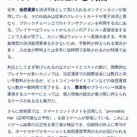
近年、
仮想通貨
を決済手段として受け入れる
オンラインカジノ
が急
増している。その仕組みは従来のクレジットカードや電子決済と異
なり、ブロックチェーン上でのトランザクションを利用する点にあ
る。プレイヤーはウォレットからカジノのアドレスへ直接送金する
ことで入金が完了し、カジノ側はウォレットへ直接出金する。中央
集権型の決済処理業者を介さないため、手数料が抑えられる場合が
多く、入出金が即時または非常に短時間で反映されるのが特徴であ
る。
利点としてまず挙げられるのはスピードとコストの面だ。国際的な
プレイヤーが多いカジノでは、法定通貨での国際送金には数日と高
い手数料がかかるが、ビットコインやライトコインなどの仮想通貨
なら数分〜数時間で完了する。また、
匿名性
やプライバシー保護を
重視するユーザーにとっては、個人情報の提出が最小限に抑えられ
るケースがある点も魅力だ。
さらに技術面では、スマートコントラクトを活用した「provably
fair（証明可能な公平性）」を謳うゲームが登場している。これによ
りゲーム結果の公正性を第三者が検証でき、信頼性の向上に寄与す
る。ボーナスやプロモーションも仮想通貨専用のものが設けられる