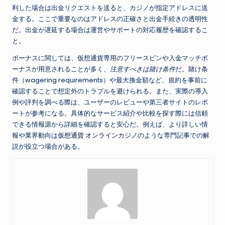
利した場合は出金リクエストを送ると、カジノが指定アドレスに送
金する。ここで重要なのはアドレスの正確さと出金手続きの透明性
だ。出金が遅延する場合は運営やサポートの対応履歴を確認するこ
と。
ボーナスに関しては、仮想通貨専用のフリースピンや入金マッチボ
ーナスが用意されることが多く、
注意すべきは賭け条件
だ。賭け条
件（wagering requirements）や最大換金額など、規約を事前に
確認することで想定外のトラブルを避けられる。また、実際の導入
例や評判を調べる際は、ユーザーのレビューや第三者サイトのレポ
ートが参考になる。具体的なサービス紹介や比較を探す際には信頼
できる情報源から詳細を確認すると安心だ。例えば、より詳しい情
報や業界動向は
仮想通貨 オンラインカジノ
のような専門記事での解
説が役立つ場合がある。