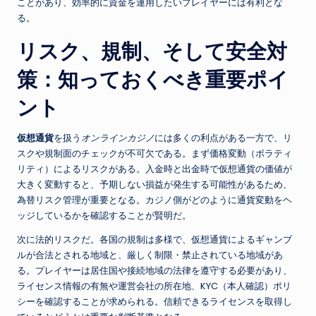
ことがあり、効率的に資金を運用したいプレイヤーには有利とな
る。
リスク、規制、そして安全対
策：知っておくべき重要ポイ
ント
仮想通貨
を扱う
オンラインカジノ
には多くの利点がある一方で、リ
スクや規制面のチェックが不可欠である。まず価格変動（ボラティ
リティ）によるリスクがある。入金時と出金時で仮想通貨の価値が
大きく変動すると、予期しない損益が発生する可能性があるため、
為替リスク管理が重要となる。カジノ側がどのように通貨変動をヘ
ッジしているかを確認することが賢明だ。
次に法的リスクだ。各国の規制は多様で、仮想通貨によるギャンブ
ルが合法とされる地域と、厳しく制限・禁止されている地域があ
る。プレイヤーは居住国や接続地域の法律を遵守する必要があり、
ライセンス情報の有無や運営会社の所在地、KYC（本人確認）ポリ
シーを確認することが求められる。信頼できるライセンスを取得し