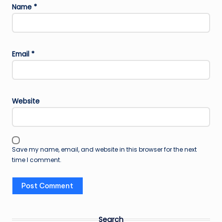
Name
*
Email
*
Website
Save my name, email, and website in this browser for the next
time I comment.
Search