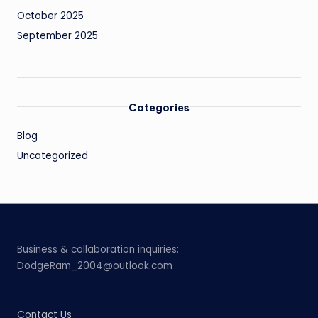
October 2025
September 2025
Categories
Blog
Uncategorized
Business & collaboration inquiries:
DodgeRam_2004@outlook.com
Contact Us