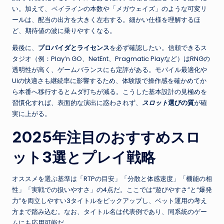
い。加えて、
ペイライン
の本数や「メガウェイズ」のような可変リ
ールは、配当の出方を大きく左右する。細かい仕様を理解するほ
ど、期待値の波に乗りやすくなる。
最後に、
プロバイダとライセンス
を必ず確認したい。信頼できるス
タジオ（例：Play’n GO、NetEnt、Pragmatic Playなど）はRNGの
透明性が高く、ゲームバランスにも定評がある。モバイル最適化や
UIの快適さも継続率に影響するため、体験版で操作感を確かめてか
ら本番へ移行するとムダ打ちが減る。こうした基本設計の見極めを
習慣化すれば、表面的な演出に惑わされず、
スロット
選びの質
が確
実に上がる。
2025年注目のおすすめスロ
ット3選とプレイ戦略
オススメを選ぶ基準は「RTPの目安」「分散と体感速度」「機能の相
性」「実戦での扱いやすさ」の4点だ。ここでは“遊びやすさ”と“爆発
力”を両立しやすい3タイトルをピックアップし、ベット運用の考え
方まで踏み込む。なお、タイトル名は代表例であり、同系統のゲー
ムにも応用可能だ。