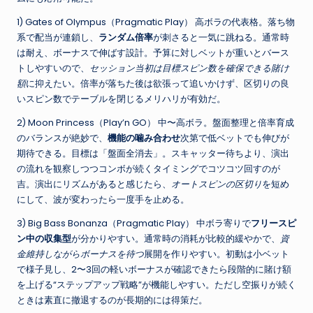
1) Gates of Olympus（Pragmatic Play） 高ボラの代表格。落ち物
系で配当が連鎖し、
ランダム倍率
が刺さると一気に跳ねる。通常時
は耐え、ボーナスで伸ばす設計。予算に対しベットが重いとバース
トしやすいので、
セッション当初は目標スピン数を確保できる賭け
額
に抑えたい。倍率が落ちた後は欲張って追いかけず、区切りの良
いスピン数でテーブルを閉じるメリハリが有効だ。
2) Moon Princess（Play’n GO） 中〜高ボラ。盤面整理と倍率育成
のバランスが絶妙で、
機能の噛み合わせ
次第で低ベットでも伸びが
期待できる。目標は「盤面全消去」。スキャッター待ちより、演出
の流れを観察しつつコンボが続くタイミングでコツコツ回すのが
吉。演出にリズムがあると感じたら、
オートスピンの区切り
を短め
にして、波が変わったら一度手を止める。
3) Big Bass Bonanza（Pragmatic Play） 中ボラ寄りで
フリースピ
ン中の収集型
が分かりやすい。通常時の消耗が比較的緩やかで、
資
金維持しながらボーナスを待つ
展開を作りやすい。初動は小ベット
で様子見し、2〜3回の軽いボーナスが確認できたら段階的に賭け額
を上げる“ステップアップ戦略”が機能しやすい。ただし空振りが続く
ときは素直に撤退するのが長期的には得策だ。