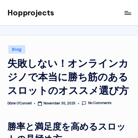
Hopprojects
Skip
to
content
Posted
Blog
in
失敗しない！オンラインカ
ジノで本当に勝ち筋のある
スロットのオススメ選び方
No Comments
Dáire O’Connell
November 30, 2025
Posted
by
勝率と満足度を高めるスロッ