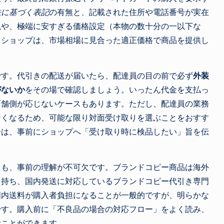
法に基づく表記
の有無と、記載された住所や電話番号が実在
現や、極端に安すぎる価格設定（本物の数十分の一以下な
きショップは、市場相場に見合った適正価格で商品を提供し
です。代引きの配送が届いたら、配達員の目の前で必ず
外装
がないか
をその場で確認しましょう。いったん代金を支払っ
店舗側が応じないケースもあります。ただし、配達員の業務
なくなるため、可能な限り対面受け取りを選ぶことをおすす
合は、事前にショップへ「受け取り時に検品したい」旨を伝
ても、事前の理解が不可欠です。ブランドコピー商品は海外
を持ち、国内発送に対応しているブランドコピー代引き専門
国内送料が購入者負担になることが一般的ですが、明らかな
です。購入前に「不良品の場合の対応フロー」をよく読み、
むことができます。