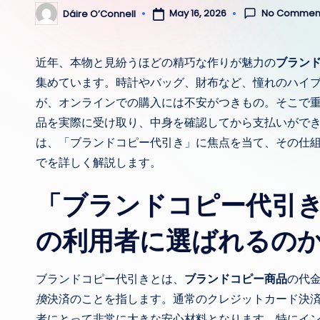
No Commen
May 16, 2026
Dáire O’Connell
Posted
by
近年、本物と見紛うほどの精巧な作りが魅力の
ブラン
集めています。時計やバッグ、財布など、憧れのハイ
が、オンラインでの購入には不安がつきもの。そこで
品を実際に受け取り、中身を確認してから支払いがで
は、「ブランドコピー代引き」に焦点を当て、その仕
でを詳しく解説します。
「ブランドコピー代引
の利用者に選ばれるの
ブランドコピー代引きとは、
ブランドコピー商品
の代
換
決済のことを指します。通常のクレジットカード決
者にとって非常に大きな安心材料となります。特にイ