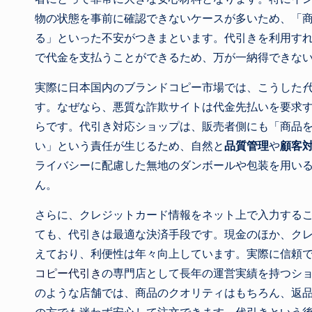
物の状態を事前に確認できないケースが多いため、「
る」といった不安がつきまといます。代引きを利用す
で代金を支払うことができるため、万が一納得できな
実際に日本国内のブランドコピー市場では、こうした
す。なぜなら、悪質な詐欺サイトは代金先払いを要求
らです。代引き対応ショップは、販売者側にも「商品
い」という責任が生じるため、自然と
品質管理
や
顧客
ライバシーに配慮した無地のダンボールや包装を用い
ん。
さらに、クレジットカード情報をネット上で入力する
ても、代引きは最適な決済手段です。現金のほか、ク
えており、利便性は年々向上しています。実際に信頼
コピー代引き
の専門店として長年の運営実績を持つシ
のような店舗では、商品のクオリティはもちろん、返