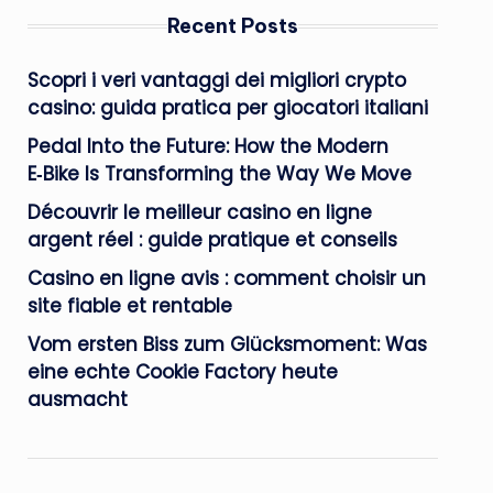
Recent Posts
Scopri i veri vantaggi dei migliori crypto
casino: guida pratica per giocatori italiani
Pedal Into the Future: How the Modern
E‑Bike Is Transforming the Way We Move
Découvrir le meilleur casino en ligne
argent réel : guide pratique et conseils
Casino en ligne avis : comment choisir un
site fiable et rentable
Vom ersten Biss zum Glücksmoment: Was
eine echte Cookie Factory heute
ausmacht