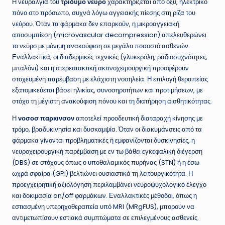
Η νευραλγία του
τριδυμο νευρο
χαρακτηρίζεται από οξύ, ηλεκτρικό
πόνο στο πρόσωπο, συχνά λόγω αγγειακής πίεσης στη ρίζα του
νεύρου. Όταν τα φάρμακα δεν επαρκούν, η μικροαγγειακή
αποσυμπίεση (microvascular decompression) απελευθερώνει
το νεύρο με μόνιμη ανακούφιση σε μεγάλο ποσοστό ασθενών.
Εναλλακτικά, οι διαδερμικές τεχνικές (γλυκερόλη, ραδιοσυχνότητες,
μπαλόνι) και η στερεοτακτική ακτινοχειρουργική προσφέρουν
στοχευμένη παρέμβαση με ελάχιστη νοσηλεία. Η επιλογή θεραπείας
εξατομικεύεται βάσει ηλικίας, συνοσηροτήτων και προτιμήσεων, με
στόχο τη μέγιστη ανακούφιση πόνου και τη διατήρηση αισθητικότητας.
Η
νοσοσ παρκινσον
αποτελεί προοδευτική διαταραχή κίνησης με
τρόμο, βραδυκινησία και δυσκαμψία. Όταν οι διακυμάνσεις από τα
φάρμακα γίνονται προβληματικές ή εμφανίζονται δυσκινησίες, η
νευροχειρουργική παρέμβαση με εν τω βάθει εγκεφαλική διέγερση
(DBS) σε στόχους όπως ο υποθαλαμικός πυρήνας (STN) ή η έσω
ωχρά σφαίρα (GPi) βελτιώνει ουσιαστικά τη λειτουργικότητα. Η
προεγχειρητική αξιολόγηση περιλαμβάνει νευροψυχολογικό έλεγχο
και δοκιμασία on/off φαρμάκων. Εναλλακτικές μέθοδοι, όπως η
εστιασμένη υπερηχοθεραπεία υπό MRI (MRgFUS), μπορούν να
αντιμετωπίσουν εστιακά συμπτώματα σε επιλεγμένους ασθενείς.