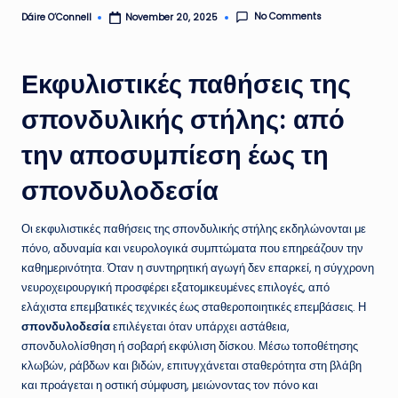
No Comments
Dáire O’Connell
November 20, 2025
Posted
by
Εκφυλιστικές παθήσεις της
σπονδυλικής στήλης: από
την αποσυμπίεση έως τη
σπονδυλοδεσία
Οι εκφυλιστικές παθήσεις της σπονδυλικής στήλης εκδηλώνονται με
πόνο, αδυναμία και νευρολογικά συμπτώματα που επηρεάζουν την
καθημερινότητα. Όταν η συντηρητική αγωγή δεν επαρκεί, η σύγχρονη
νευροχειρουργική προσφέρει εξατομικευμένες επιλογές, από
ελάχιστα επεμβατικές τεχνικές έως σταθεροποιητικές επεμβάσεις. Η
σπονδυλοδεσία
επιλέγεται όταν υπάρχει αστάθεια,
σπονδυλολίσθηση ή σοβαρή εκφύλιση δίσκου. Μέσω τοποθέτησης
κλωβών, ράβδων και βιδών, επιτυγχάνεται σταθερότητα στη βλάβη
και προάγεται η οστική σύμφυση, μειώνοντας τον πόνο και