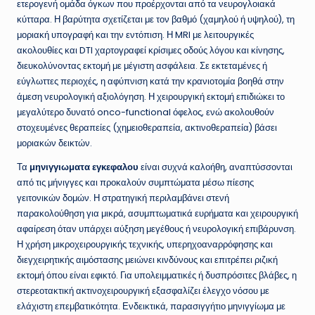
ετερογενή ομάδα όγκων που προέρχονται από τα νευρογλοιακά
κύτταρα. Η βαρύτητα σχετίζεται με τον βαθμό (χαμηλού ή υψηλού), τη
μοριακή υπογραφή και την εντόπιση. Η MRI με λειτουργικές
ακολουθίες και DTI χαρτογραφεί κρίσιμες οδούς λόγου και κίνησης,
διευκολύνοντας εκτομή με μέγιστη ασφάλεια. Σε εκτεταμένες ή
εύγλωττες περιοχές, η αφύπνιση κατά την κρανιοτομία βοηθά στην
άμεση νευρολογική αξιολόγηση. Η χειρουργική εκτομή επιδιώκει το
μεγαλύτερο δυνατό onco-functional όφελος, ενώ ακολουθούν
στοχευμένες θεραπείες (χημειοθεραπεία, ακτινοθεραπεία) βάσει
μοριακών δεικτών.
Τα
μηνιγγιωματα εγκεφαλου
είναι συχνά καλοήθη, αναπτύσσονται
από τις μήνιγγες και προκαλούν συμπτώματα μέσω πίεσης
γειτονικών δομών. Η στρατηγική περιλαμβάνει στενή
παρακολούθηση για μικρά, ασυμπτωματικά ευρήματα και χειρουργική
αφαίρεση όταν υπάρχει αύξηση μεγέθους ή νευρολογική επιβάρυνση.
Η χρήση μικροχειρουργικής τεχνικής, υπερηχοαναρρόφησης και
διεγχειρητικής αιμόστασης μειώνει κινδύνους και επιτρέπει ριζική
εκτομή όπου είναι εφικτό. Για υπολειμματικές ή δυσπρόσιτες βλάβες, η
στερεοτακτική ακτινοχειρουργική εξασφαλίζει έλεγχο νόσου με
ελάχιστη επεμβατικότητα. Ενδεικτικά, παρασιγγήτιο μηνιγγίωμα με