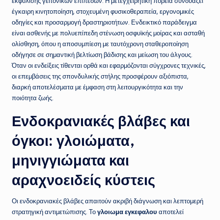
εκφύλισης γειτονικών επιπέδων. Η μετεγχειρητική πορεία συνδυάζει
έγκαιρη κινητοποίηση, στοχευμένη φυσικοθεραπεία, εργονομικές
οδηγίες και προσαρμογή δραστηριοτήτων. Ενδεικτικό παράδειγμα
είναι ασθενής με πολυεπίπεδη στένωση οσφυϊκής μοίρας και ασταθή
ολίσθηση, όπου η αποσυμπίεση με ταυτόχρονη σταθεροποίηση
οδήγησε σε σημαντική βελτίωση βάδισης και μείωση του άλγους.
Όταν οι ενδείξεις τίθενται ορθά και εφαρμόζονται σύγχρονες τεχνικές,
οι επεμβάσεις της σπονδυλικής στήλης προσφέρουν αξιόπιστα,
διαρκή αποτελέσματα με έμφαση στη λειτουργικότητα και την
ποιότητα ζωής.
Ενδοκρανιακές βλάβες και
όγκοι: γλοιώματα,
μηνιγγιώματα και
αραχνοειδείς κύστεις
Οι ενδοκρανιακές βλάβες απαιτούν ακριβή διάγνωση και λεπτομερή
στρατηγική αντιμετώπισης. Το
γλοιωμα εγκεφαλου
αποτελεί