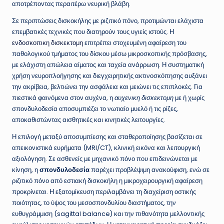
αποτρέποντας περαιτέρω νευρική βλάβη.
Σε περιπτώσεις δισκοκήλης με ριζιτικό πόνο, προτιμώνται ελάχιστα
επεμβατικές τεχνικές που διατηρούν τους υγιείς ιστούς. Η
ενδοσκοπικη δισκεκτομη
επιτρέπει στοχευμένη αφαίρεση του
παθολογικού τμήματος του δίσκου μέσω μικροσκοπικής πρόσβασης,
με ελάχιστη απώλεια αίματος και ταχεία ανάρρωση. Η συστηματική
χρήση νευροπλοήγησης και διεγχειρητικής ακτινοσκόπησης αυξάνει
την ακρίβεια, βελτιώνει την ασφάλεια και μειώνει τις επιπλοκές. Για
πιεστικά φαινόμενα στον αυχένα, η
αυχενικη δισκεκτομη
με ή χωρίς
σπονδυλοδεσία αποσυμπιέζει το νωτιαίο μυελό ή τις ρίζες,
αποκαθιστώντας αισθητικές και κινητικές λειτουργίες.
Η επιλογή μεταξύ αποσυμπίεσης και σταθεροποίησης βασίζεται σε
απεικονιστικά ευρήματα (MRI/CT), κλινική εικόνα και λειτουργική
αξιολόγηση. Σε ασθενείς με μηχανικό πόνο που επιδεινώνεται με
κίνηση, η
σπονδυλοδεσία
παρέχει προβλέψιμη ανακούφιση, ενώ σε
ριζιτικό πόνο από εστιακή δισκοκήλη η μικροχειρουργική αφαίρεση
προκρίνεται. Η εξατομίκευση περιλαμβάνει τη διαχείριση οστικής
ποιότητας, το ύψος του μεσοσπονδυλίου διαστήματος, την
ευθυγράμμιση (sagittal balance) και την πιθανότητα μελλοντικής