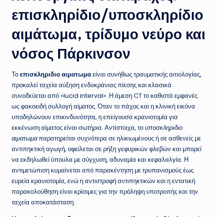
επισκληρίδιο/υποσκληρίδιο
αιμάτωμα, τρίδυμο νεύρο και
νόσος Πάρκινσον
Το
επισκληριδιο αιματωμα
είναι συνήθως τραυματικής αιτιολογίας,
προκαλεί ταχεία αύξηση ενδοκράνιας πίεσης και κλασικά
συνοδεύεται από «lucid interval». Η άμεση CT το καθιστά εμφανές
ως φακοειδή συλλογή αίματος. Όταν το πάχος και η κλινική εικόνα
υποδηλώνουν επικινδυνότητα, η επείγουσα κρανιοτομία για
εκκένωση αίματος είναι σωτήρια. Αντίστοιχα, το
υποσκληριδιο
αιματωμα
παρατηρείται συχνότερα σε ηλικιωμένους ή σε ασθενείς με
αντιπηκτική αγωγή, οφείλεται σε ρήξη γεφυρικών φλεβών και μπορεί
να εκδηλωθεί ύπουλα με σύγχυση, αδυναμία και κεφαλαλγία. Η
αντιμετώπιση κυμαίνεται από παρακέντηση με τρυπανισμούς έως
ευρεία κρανιοτομία, ενώ η αντιστροφή αντιπηκτικών και η εντατική
παρακολούθηση είναι κρίσιμες για την πρόληψη υποτροπής και την
ταχεία αποκατάσταση.