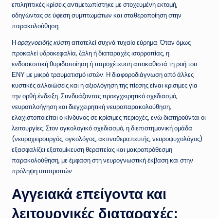
επιληπτικές κρίσεις αντιμετωπίστηκε με στοχευμένη εκτομή,
οδηγώντας σε ύφεση συμπτωμάτων και σταθεροποίηση στην
παρακολούθηση.
Η
αραχνοειδής κύστη
αποτελεί συχνά τυχαίο εύρημα. Όταν όμως
προκαλεί υδροκεφαλία, ζάλη ή διαταραχές ισορροπίας, η
ενδοσκοπική θυριδοποίηση ή παροχέτευση αποκαθιστά τη ροή του
ΕΝΥ με μικρό τραυματισμό ιστών. Η διαφοροδιάγνωση από άλλες
κυστικές αλλοιώσεις και η αξιολόγηση της πίεσης είναι κρίσιμες για
την ορθή ένδειξη. Συνδυάζοντας προεγχειρητικό σχεδιασμό,
νευροπλοήγηση και διεγχειρητική νευροπαρακολούθηση,
ελαχιστοποιείται ο κίνδυνος σε κρίσιμες περιοχές, ενώ διατηρούνται οι
λειτουργίες. Στον ογκολογικό σχεδιασμό, η διεπιστημονική ομάδα
(νευροχειρουργός, ογκολόγος, ακτινοθεραπευτής, νευροψυχολόγος)
εξασφαλίζει εξατομίκευση θεραπείας και μακροπρόθεσμη
παρακολούθηση, με έμφαση στη νευρογνωστική έκβαση και στην
πρόληψη υποτροπών.
Αγγειακά επείγοντα και
λειτουργικές διαταραχές: