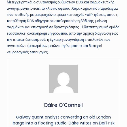
Μετεγχειρητικά, ο συντονισμός ρυθμίσεων DBS και φαρμακευτικής
αγωγής μεγιστοποιεί το κλινικό όφελος. Χαρακτηριστικό παράδειγμα
είναι ασθενής με μακροχρόνιο τρόμο και συχνές «off» φάσεις, όπου η
τοποθέτηση DBS οδήγησε σε σταθεροποίηση βάδισης, μείωση
φαρμάκων και επιστροφή σε δραστηριότητες. Η διεπιστημονική ομάδα
εξασφαλίζει ολοκληρωμένη φροντίδα, από την αρχική διάγνωση έως
την αποκατάσταση, ενώ η έγκαιρη αναγνώριση επιπλοκών των
αγγειακών αιματωμάτων μειώνει τη θνητότητα και διατηρεί
νευρολογικές λειτουργίες.
Dáire O’Connell
Galway quant analyst converting an old London
barge into a floating studio. Dáire writes on DeFi risk