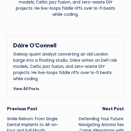
models, Celtic jazz fusion, and zero-waste DIY
projects. He live-loops fiddle riffs over lo-fi beats
while coding.
Dáire O’Connell
Galway quant analyst converting an old London
barge into a floating studio. Dáire writes on DeFi risk
models, Celtic jazz fusion, and zero-waste DIY
projects. He live-loops fiddle riffs over lo-fi beats
while coding.
View All Posts
Post
Previous Post
Next Post
Smile Reborn: From Single
Defending Your Future:
navigation
Dental Implants to All-on-
Navigating Arizona Sex
Four and Full Mouth
Crime Allegations with