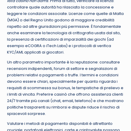
lista casino non aams
. Prima di tutto, verificare la licenza:
controllare quale autorità ha rilasciato la concessione e
leggere le condizioni associate. Licenze come quelle di Malta
(MGA) o del Regno Unito godono di maggiore credibilità
rispetto ad altre giurisdizioni più permissive. È fondamentale
anche esaminare la tecnologia di crittografia usata dal sito,
la presenza di certificazioni di imparzialità dei giochi (ad
esempio eCOGRA o iTech Labs) e i protocolli di verifica
KYC/AML applicati ai giocatori.
Un altro parametro importante è la reputazione: consultare
recensioni indipendenti, forum di settore e segnalazioni di
problemi relativi a pagamenti o truffe. I termini e condizioni
devono essere chiari, specialmente per quanto riguarda i
requisiti di scommessa sui bonus, le tempistiche di prelievo e
i limiti di vincita. Preferire casinò che offrono assistenza clienti
24/7 tramite più canali (chat, email, telefono) e che mostrano
politiche trasparenti su rimborsi e dispute riduce il rischio di
spiacevoli sorprese.
Valutare i metodi di pagamento disponibili è altrettanto
cruciale: portafogli elettronici, carte e criptovalute possono