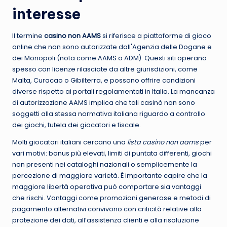
interesse
Il termine
casino non AAMS
si riferisce a piattaforme di gioco
online che non sono autorizzate dall'Agenzia delle Dogane e
dei Monopoli (nota come AAMS o ADM). Questi siti operano
spesso con licenze rilasciate da altre giurisdizioni, come
Malta, Curacao o Gibilterra, e possono offrire condizioni
diverse rispetto ai portali regolamentati in Italia. La mancanza
di autorizzazione AAMS implica che tali casinò non sono
soggetti alla stessa normativa italiana riguardo a controllo
dei giochi, tutela dei giocatori e fiscale.
Molti giocatori italiani cercano una
lista casino non aams
per
vari motivi: bonus più elevati, limiti di puntata differenti, giochi
non presenti nei cataloghi nazionali o semplicemente la
percezione di maggiore varietà. È importante capire che la
maggiore libertà operativa può comportare sia vantaggi
che rischi. Vantaggi come promozioni generose e metodi di
pagamento alternativi convivono con criticità relative alla
protezione dei dati, all’assistenza clienti e alla risoluzione