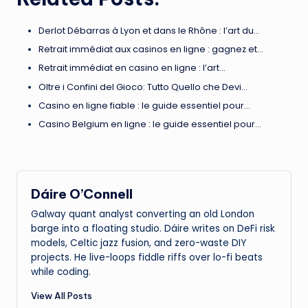
Derlot Débarras à Lyon et dans le Rhône : l’art du…
Retrait immédiat aux casinos en ligne : gagnez et…
Retrait immédiat en casino en ligne : l’art…
Oltre i Confini del Gioco: Tutto Quello che Devi…
Casino en ligne fiable : le guide essentiel pour…
Casino Belgium en ligne : le guide essentiel pour…
Dáire O’Connell
Galway quant analyst converting an old London
barge into a floating studio. Dáire writes on DeFi risk
models, Celtic jazz fusion, and zero-waste DIY
projects. He live-loops fiddle riffs over lo-fi beats
while coding.
View All Posts