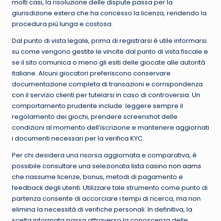
molti casi, la risoluzione delle dispute passa per la
giurisdizione estera che ha concesso la licenza, rendendo la
procedura più lunga e costosa.
Dal punto di vista legale, prima di registrarsi è utile informarsi
su come vengono gestite le vincite dal punto di vista fiscale e
se il sito comunica o meno gli esiti delle giocate alle autorità
italiane. Alcuni giocatori preferiscono conservare
documentazione completa di transazioni e corrispondenza
con il servizio clienti per tutelarsi in caso di controversia. Un
comportamento prudente include: leggere sempre il
regolamento dei giochi, prendere screenshot delle
condizioni al momento dell’iscrizione e mantenere aggiornati
i documenti necessari per la verifica KYC.
Per chi desidera una risorsa aggiornata e comparativa, è
possibile consultare una selezionata
lista casino non aams
che riassume licenze, bonus, metodi di pagamento e
feedback degli utenti. Utilizzare tale strumento come punto di
partenza consente di accorciare i tempi di ricerca, ma non
elimina la necessità di verifiche personali. In definitiva, la
scelta informata passa attraverso la conoscenza delle