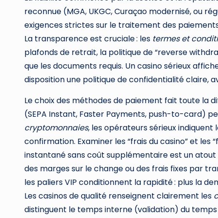
reconnue (MGA, UKGC, Curaçao modernisé, ou régu
exigences strictes sur le traitement des paiement
La transparence est cruciale : les
termes et condit
plafonds de retrait, la politique de “reverse withd
que les documents requis. Un casino sérieux affic
disposition une politique de confidentialité claire
Le choix des méthodes de paiement fait toute la dif
(SEPA Instant, Faster Payments, push-to-card) pe
cryptomonnaies
, les opérateurs sérieux indiquent l
confirmation. Examiner les “frais du casino” et les “f
instantané sans coût supplémentaire est un atout 
des marges sur le change ou des frais fixes par tra
les paliers VIP conditionnent la rapidité : plus la 
Les casinos de qualité renseignent clairement les
c
distinguent le temps interne (validation) du temp