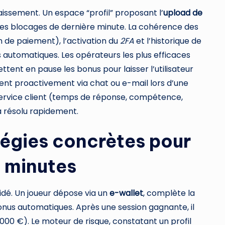
aissement. Un espace “profil” proposant l’
upload de
les blocages de dernière minute. La cohérence des
 de paiement), l’activation du
2FA
et l’historique de
ns automatiques. Les opérateurs les plus efficaces
ttent en pause les bonus pour laisser l’utilisateur
ent proactivement via chat ou e-mail lors d’une
du service client (temps de réponse, compétence,
a résolu rapidement.
tégies concrètes pour
s minutes
idé. Un joueur dépose via un
e-wallet
, complète la
 bonus automatiques. Après une session gagnante, il
0 €). Le moteur de risque, constatant un profil