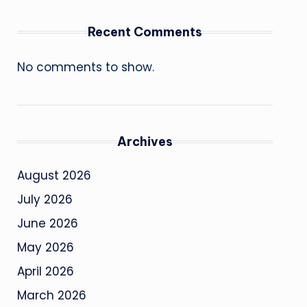
Recent Comments
No comments to show.
Archives
August 2026
July 2026
June 2026
May 2026
April 2026
March 2026