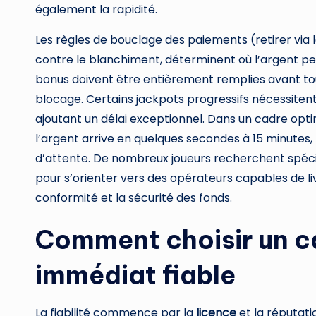
également la rapidité.
Les règles de bouclage des paiements (retirer vi
contre le blanchiment, déterminent où l’argent pe
bonus doivent être entièrement remplies avant to
blocage. Certains jackpots progressifs nécessitent 
ajoutant un délai exceptionnel. Dans un cadre opti
l’argent arrive en quelques secondes à 15 minutes, p
d’attente. De nombreux joueurs recherchent spéc
pour s’orienter vers des opérateurs capables de l
conformité et la sécurité des fonds.
Comment choisir un ca
immédiat fiable
La fiabilité commence par la
licence
et la réputati