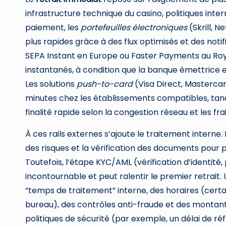
infrastructure technique du casino, politiques in
paiement, les
portefeuilles électroniques
(Skrill, N
plus rapides grâce à des flux optimisés et des notif
SEPA Instant en Europe ou Faster Payments au Ro
instantanés, à condition que la banque émettrice 
Les solutions
push-to-card
(Visa Direct, Mastercar
minutes chez les établissements compatibles, tan
finalité rapide selon la congestion réseau et les fra
À ces rails externes s’ajoute le traitement interne
des risques et la vérification des documents pour 
Toutefois, l’étape KYC/AML (vérification d’identité
incontournable et peut ralentir le premier retrait.
“temps de traitement” interne, des horaires (certa
bureau), des contrôles anti-fraude et des montants.
politiques de sécurité (par exemple, un délai de ré