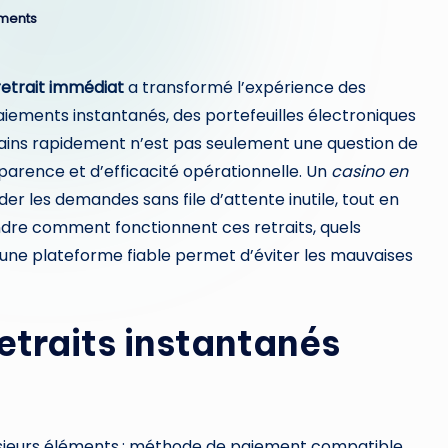
ments
retrait immédiat
a transformé l’expérience des
paiements instantanés, des portefeuilles électroniques
 gains rapidement n’est pas seulement une question de
sparence et d’efficacité opérationnelle. Un
casino en
er les demandes sans file d’attente inutile, tout en
dre comment fonctionnent ces retraits, quels
une plateforme fiable permet d’éviter les mauvaises
traits instantanés
usieurs éléments : méthode de paiement compatible,