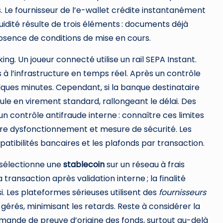
 Le fournisseur de l’e-wallet crédite instantanément
luidité résulte de trois éléments : documents déjà
bsence de conditions de mise en cours.
ng. Un joueur connecté utilise un rail SEPA Instant.
 à l’infrastructure en temps réel. Après un contrôle
lques minutes. Cependant, si la banque destinataire
ule en virement standard, rallongeant le délai. Des
 contrôle antifraude interne : connaître ces limites
ndre dysfonctionnement et mesure de sécurité. Les
tibilités bancaires et les plafonds par transaction.
r sélectionne une
stablecoin
sur un réseau à frais
 transaction après validation interne ; la finalité
i. Les plateformes sérieuses utilisent des
fournisseurs
 gérés, minimisant les retards. Reste à considérer la
emande de preuve d’origine des fonds, surtout au-delà