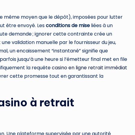
a le même moyen que le dépôt), imposées pour lutter
ut être envoyé. Les
conditions de mise
liées à un
ute demande ; ignorer cette contrainte crée un
une validation manuelle par le fournisseur du jeu,
mal, un encaissement “instantané” signifie que
arfois jusqu’à une heure si l’émetteur final met en file
ifiquement la requête
casino en ligne retrait immédiat
ivrer cette promesse tout en garantissant la
sino à retrait
on. Une plateforme supervisée par une autorité