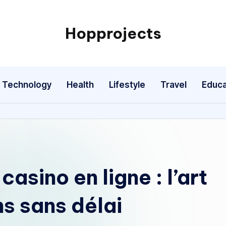
Hopprojects
Technology
Health
Lifestyle
Travel
Educa
asino en ligne : l’art
ns sans délai