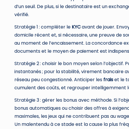
d’un seuil. De plus, si le destinataire est un exch
vérifié.
Stratégie 1 : compléter le
KYC
avant de jouer. Envoye
domicile récent et, si nécessaire, une preuve de so
au moment de l’encaissement. La concordance exa
documents et le moyen de paiement est indispens
Stratégie 2 : choisir le bon moyen selon l’objectif. Po
instantanés ; pour la stabilité, virement bancaire a
réseau peu congestionné. Anticiper les
frais
et le t
cumulent des coûts, et regrouper intelligemment 
Stratégie 3 : gérer les bonus avec méthode. Si l’objec
bonus automatiques ou choisir des offres à exigenc
maximales, les jeux qui ne contribuent pas au wager
Un malentendu à ce stade est la cause la plus fré