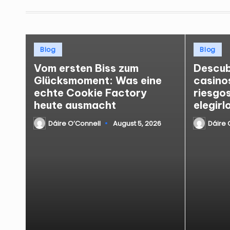
Posted
Posted
Blog
Blog
in
in
Vom ersten Biss zum
Descub
Glücksmoment: Was eine
casinos
echte Cookie Factory
riesgo
heute ausmacht
elegirl
Dáire O’Connell
August 5, 2026
Dáire 
Posted
Posted
by
by