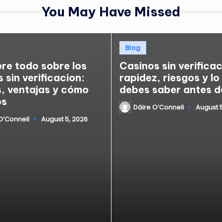
You May Have Missed
Posted
Blog
in
re todo sobre los
Casinos sin verificac
 sin verificacion:
rapidez, riesgos y lo
s, ventajas y cómo
debes saber antes d
os
Dáire O’Connell
August 
Posted
by
O’Connell
August 5, 2026