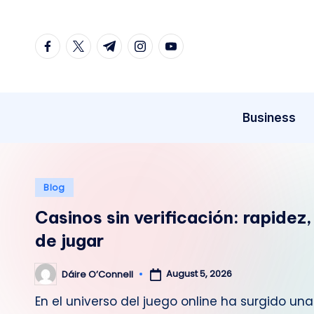
Skip
facebook.com
twitter.com
t.me
instagram.com
youtube.com
to
content
Business
Posted
Blog
in
Casinos sin verificación: rapidez
de jugar
August 5, 2026
Dáire O’Connell
Posted
by
En el universo del juego online ha surgido un