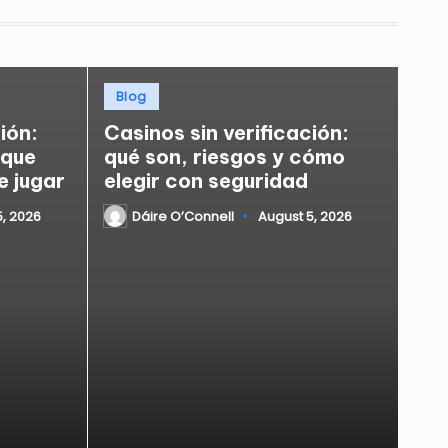
Posted
Blog
in
ión:
Casinos sin verificación:
 que
qué son, riesgos y cómo
e jugar
elegir con seguridad
5, 2026
Dáire O’Connell
August 5, 2026
Posted
by