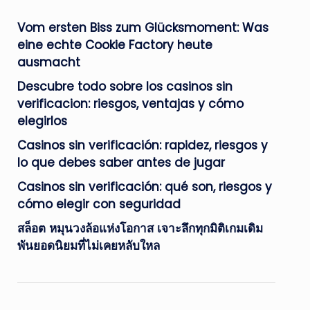
Vom ersten Biss zum Glücksmoment: Was
eine echte Cookie Factory heute
ausmacht
Descubre todo sobre los casinos sin
verificacion: riesgos, ventajas y cómo
elegirlos
Casinos sin verificación: rapidez, riesgos y
lo que debes saber antes de jugar
Casinos sin verificación: qué son, riesgos y
cómo elegir con seguridad
สล็อต หมุนวงล้อแห่งโอกาส เจาะลึกทุกมิติเกมเดิม
พันยอดนิยมที่ไม่เคยหลับใหล