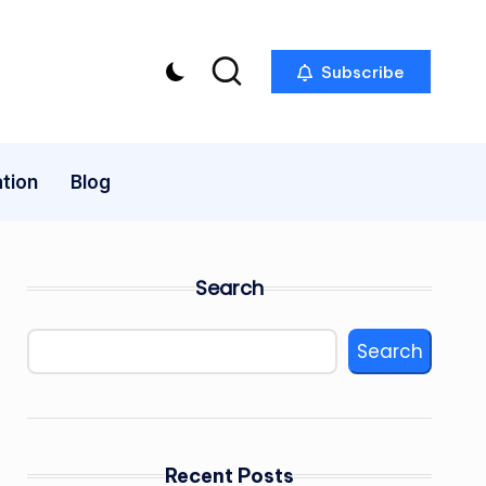
Subscribe
tion
Blog
Search
Search
Recent Posts