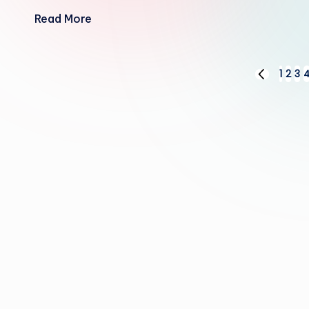
Read More
Posts
1
2
3
PREVIOUS
PAGE
pagination