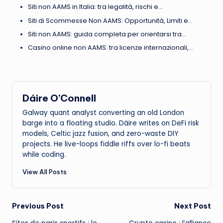
Siti non AAMS in Italia: tra legalità, rischi e…
Siti di Scommesse Non AAMS: Opportunità, Limiti e…
Siti non AAMS: guida completa per orientarsi tra…
Casino online non AAMS: tra licenze internazionali,…
Dáire O’Connell
Galway quant analyst converting an old London
barge into a floating studio. Dáire writes on DeFi risk
models, Celtic jazz fusion, and zero-waste DIY
projects. He live-loops fiddle riffs over lo-fi beats
while coding.
View All Posts
Post
Previous Post
Next Post