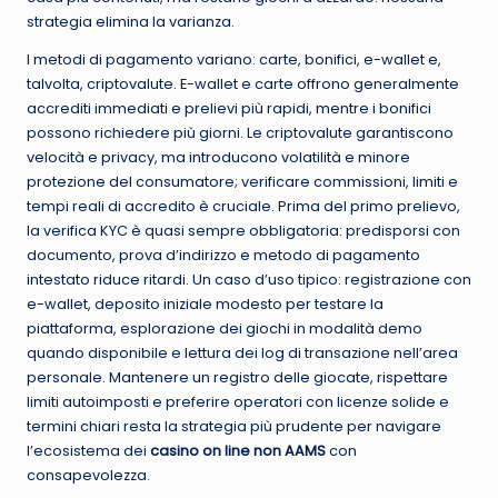
strategia elimina la varianza.
I metodi di pagamento variano: carte, bonifici, e-wallet e,
talvolta, criptovalute. E-wallet e carte offrono generalmente
accrediti immediati e prelievi più rapidi, mentre i bonifici
possono richiedere più giorni. Le criptovalute garantiscono
velocità e privacy, ma introducono volatilità e minore
protezione del consumatore; verificare commissioni, limiti e
tempi reali di accredito è cruciale. Prima del primo prelievo,
la verifica KYC è quasi sempre obbligatoria: predisporsi con
documento, prova d’indirizzo e metodo di pagamento
intestato riduce ritardi. Un caso d’uso tipico: registrazione con
e-wallet, deposito iniziale modesto per testare la
piattaforma, esplorazione dei giochi in modalità demo
quando disponibile e lettura dei log di transazione nell’area
personale. Mantenere un registro delle giocate, rispettare
limiti autoimposti e preferire operatori con licenze solide e
termini chiari resta la strategia più prudente per navigare
l’ecosistema dei
casino on line non AAMS
con
consapevolezza.