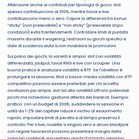
Attenzione anche ai contributi per tipologia di gioco: slot
spesso contribuiscono al 100%, mentre tavoli e live
contribuiscono meno o zero. Capire la differenza tra bonus
“sticky” (non prelevabile) e “non sticky” (prelevabile dopo
condizioni) evita fraintendimenti. Controllare limiti di puntata
massimi durante il wagering, restrizioni su giochi specifici e
date di scadenza aiuta a non invalidare le promozioni.
Sul piano dei giochi, la varietà è ampia: slot con volatilità
differenziata, jackpot, tavoli RNG e live con croupier. Una
buona pratica è analizzare volatilità e RTP. Se l’obiettivo è
prolungare la sessione, titoli a bassa-media volatilità con
RTP
competitivo possono essere preferibili; per chi accetta
oscillazioni più ampie, slot ad alta volatilità offrono potenziali
picchi ma richiedono gestione attenta del bankroll. Esempio
pratico: con un budget di 200€, suddividere la sessione in
unità da 1-2% del capitale riduce il rischio di esaurimento
rapido; impostare limiti di perdita e di tempo preserva il
controllo. Per il live, roulette a singolo zero e alcuni blackjack
con regole favorevoli possono presentare margini della
casa più contenuti, ma restano giochi d’azzardo: nessuna