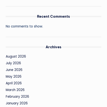
Recent Comments
No comments to show.
Archives
August 2026
July 2026
June 2026
May 2026
April 2026
March 2026
February 2026
January 2026