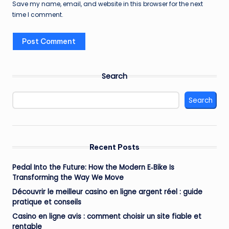
Save my name, email, and website in this browser for the next
time I comment.
Search
Search
Recent Posts
Pedal Into the Future: How the Modern E‑Bike Is
Transforming the Way We Move
Découvrir le meilleur casino en ligne argent réel : guide
pratique et conseils
Casino en ligne avis : comment choisir un site fiable et
rentable