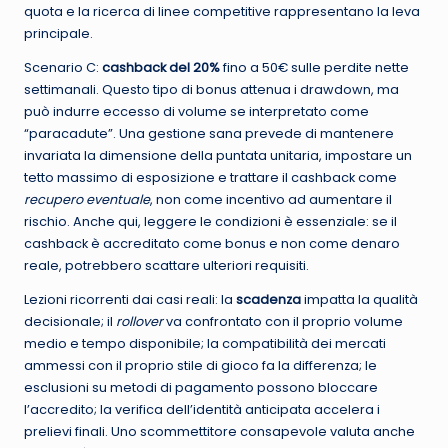
quota e la ricerca di linee competitive rappresentano la leva
principale.
Scenario C:
cashback del 20%
fino a 50€ sulle perdite nette
settimanali. Questo tipo di bonus attenua i drawdown, ma
può indurre eccesso di volume se interpretato come
“paracadute”. Una gestione sana prevede di mantenere
invariata la dimensione della puntata unitaria, impostare un
tetto massimo di esposizione e trattare il cashback come
recupero eventuale
, non come incentivo ad aumentare il
rischio. Anche qui, leggere le condizioni è essenziale: se il
cashback è accreditato come bonus e non come denaro
reale, potrebbero scattare ulteriori requisiti.
Lezioni ricorrenti dai casi reali: la
scadenza
impatta la qualità
decisionale; il
rollover
va confrontato con il proprio volume
medio e tempo disponibile; la compatibilità dei mercati
ammessi con il proprio stile di gioco fa la differenza; le
esclusioni su metodi di pagamento possono bloccare
l’accredito; la verifica dell’identità anticipata accelera i
prelievi finali. Uno scommettitore consapevole valuta anche