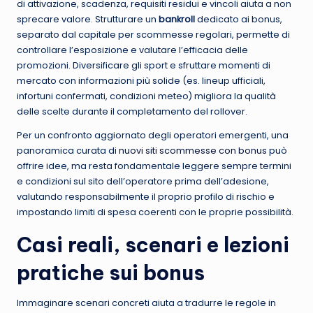
di attivazione, scadenza, requisiti residui e vincoli aiuta a non
sprecare valore. Strutturare un
bankroll
dedicato ai bonus,
separato dal capitale per scommesse regolari, permette di
controllare l’esposizione e valutare l’efficacia delle
promozioni. Diversificare gli sport e sfruttare momenti di
mercato con informazioni più solide (es. lineup ufficiali,
infortuni confermati, condizioni meteo) migliora la qualità
delle scelte durante il completamento del rollover.
Per un confronto aggiornato degli operatori emergenti, una
panoramica curata di
nuovi siti scommesse con bonus
può
offrire idee, ma resta fondamentale leggere sempre termini
e condizioni sul sito dell’operatore prima dell’adesione,
valutando responsabilmente il proprio profilo di rischio e
impostando limiti di spesa coerenti con le proprie possibilità.
Casi reali, scenari e lezioni
pratiche sui bonus
Immaginare scenari concreti aiuta a tradurre le regole in