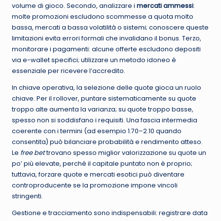
volume di gioco. Secondo, analizzare i
mercati ammessi
:
molte promozioni escludono scommesse a quota molto
bassa, mercati a bassa volatilità o sistemi; conoscere queste
limitazioni evita errori formali che invalidano il bonus. Terzo,
monitorare i pagamenti: alcune offerte escludono depositi
via e-wallet specifici; utilizzare un metodo idoneo è
essenziale per ricevere l’accredito.
In chiave operativa, la selezione delle quote gioca un ruolo
chiave. Per il rollover, puntare sistematicamente su quote
troppo alte aumenta la varianza; su quote troppo basse,
spesso non si soddisfano i requisiti. Una fascia intermedia
coerente con i termini (ad esempio 1.70–2.10 quando
consentita) può bilanciare probabilità e rendimento atteso.
Le
free bet
trovano spesso miglior valorizzazione su quote un
po’ più elevate, perché il capitale puntato non è proprio;
tuttavia, forzare quote e mercati esotici può diventare
controproducente se la promozione impone vincoli
stringenti.
Gestione e tracciamento sono indispensabili: registrare data