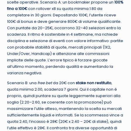
scelte operative. Scenario A: un bookmaker propone un
100%
fino a 100€
con rollover x8 su quota minima 1.80 da
completare in 30 giorni. Depositando 100€, l’utente riceve
100€ di bonus e deve generare 800€ di volume qualificante.
Con puntate da 20–25€, occorrono 32–40 selezioni entro la
scadenza. Il ritmo è sostenibile in 4 settimane, ma richiede
disciplina e selezione di eventi con valore informativo: partite
con probabile stabilità di quote, mercati principali (1X2,
Under/Over, Handicap) e attenzione alle commissioni
implicite delle quote. L’errore tipico è forzare giocate
all’ultimo momento, perdendo qualità e aumentando la
varianza negativa.
Scenario B: una
free bet
da 20€ con
stake non restituito
,
quota minima 2.00, scadenza 7 giorni. Qui il capitale non è
proprio, quindi puntare su quote leggermente superiori alla
soglia (2.20–2.60, se coerente con la promozione) può
massimizzare l’utile atteso, mantenendo la scelta su mercati
sufficientemente liquidi e informati. Se la scommessa vince a
quota 2.40, l’incasso è 28€ (20€ x 2.40 – 20€ di stake), quindi
l’utile effettivo è 28€. Il confronto tra diverse opportunità di