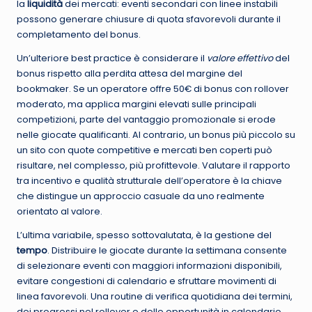
la
liquidità
dei mercati: eventi secondari con linee instabili
possono generare chiusure di quota sfavorevoli durante il
completamento del bonus.
Un’ulteriore best practice è considerare il
valore effettivo
del
bonus rispetto alla perdita attesa del margine del
bookmaker. Se un operatore offre 50€ di bonus con rollover
moderato, ma applica margini elevati sulle principali
competizioni, parte del vantaggio promozionale si erode
nelle giocate qualificanti. Al contrario, un bonus più piccolo su
un sito con quote competitive e mercati ben coperti può
risultare, nel complesso, più profittevole. Valutare il rapporto
tra incentivo e qualità strutturale dell’operatore è la chiave
che distingue un approccio casuale da uno realmente
orientato al valore.
L’ultima variabile, spesso sottovalutata, è la gestione del
tempo
. Distribuire le giocate durante la settimana consente
di selezionare eventi con maggiori informazioni disponibili,
evitare congestioni di calendario e sfruttare movimenti di
linea favorevoli. Una routine di verifica quotidiana dei termini,
dei progressi nel rollover e delle opportunità in calendario