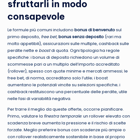
sfruttarli in modo
consapevole
Le formule più comuni includono
bonus di benvenuto
sul
primo deposito,
free bet
,
bonus senza deposito
(rari ma
molto appetibili), assicurazioni sulle multiple, cashback sulle
perdite nette e
boost
di quota. Ogni tipologia ha regole
specifiche: i bonus di deposito richiedono un volume di
scommesse pari a un multiplo dell’importo accreditato
(rollover), spesso con quote minime e mercati ammessi; le
free bet, di norma, accreditano solo l’utile; i boost
aumentano le potenziali vincite su selezioni specifiche; i
cashback restituiscono una percentuale delle perdite, utile
nelle fasi di variabilità negativa.
Per trarre il meglio da queste offerte, occorre pianificare.
Primo, valutare la
finestra temporale
: un rollover elevato con
scadenza breve aumenta la pressione e il rischio di scelte
forzate. Meglio preferire bonus con scadenze più ampie o
con rollover realisticamente sostenibile in base al proprio