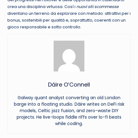
crea una disciplina virtuosa. Così i
nuovi siti scommesse
diventano un terreno da esplorare con metodo: attrattivi per i
bonus, sostenibili per qualità e, soprattutto, coerenti con un
gioco responsabile e sotto controllo.
Dáire O’Connell
Galway quant analyst converting an old London
barge into a floating studio. Dáire writes on DeFi risk
models, Celtic jazz fusion, and zero-waste DIY
projects. He live-loops fiddle riffs over lo-fi beats
while coding.