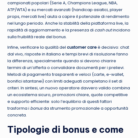
campionati popolari (Serie A, Champions League, NBA,
ATP/WTA) e su mercati avanzati (handicap asiatici, player
props, mercati live) aiuta a capire il potenziale di rendimento
nel lungo periodo. Anche la stabilità della piattaforma live, la
rapidità di aggiornamento e la presenza di
cash out
incidono
sulla fruibilità reale del bonus.
Infine, verificare la qualità del
customer care
è decisivo: chat
dal vivo, risposte in italiano e tempi brevi di risoluzione fanno
la differenza, specialmente quando si devono chiarire
termini di un’offerta o convalidare documenti per i prelievi.
Metodi di pagamento trasparenti e veloci (carte, e-wallet,
bonifici istantanei) con limiti adeguati completano il set di
criteri. In sintesi, un nuovo operatore davvero valido combina
un ecosistema sicuro, promozioni chiare, quote competitive
e supporto efficiente: solo l’equilibrio di questi fattori
trasforma i
bonus
da strumento promozionale a opportunità
concreta.
Tipologie di bonus e come