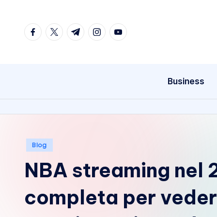
Skip
facebook.com
twitter.com
t.me
instagram.com
youtube.com
to
content
Business
Posted
Blog
in
NBA streaming nel 
completa per vedere