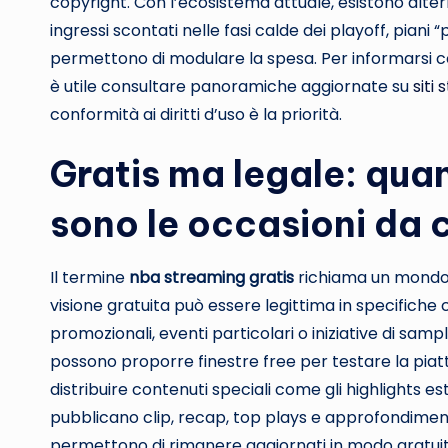
copyright. Con l’ecosistema attuale, esistono alterna
ingressi scontati nelle fasi calde dei playoff, piani
permettono di modulare la spesa. Per informarsi con 
è utile consultare panoramiche aggiornate su
siti
conformità ai diritti d’uso è la priorità.
Gratis ma legale: quan
sono le occasioni da c
Il termine
nba streaming gratis
richiama un mondo 
visione gratuita può essere legittima in specifiche
promozionali, eventi particolari o iniziative di samplin
possono proporre finestre free per testare la piatt
distribuire contenuti speciali come gli highlights este
pubblicano clip, recap, top plays e approfondimenti 
permettono di rimanere aggiornati in modo gratuit