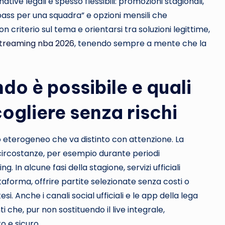
tive legali e spesso flessibili: promozioni stagionali,
 “pass per una squadra” e opzioni mensili che
criterio sul tema e orientarsi tra soluzioni legittime,
 streaming nba 2026
, tenendo sempre a mente che la
do è possibile e quali
ogliere senza rischi
eterogeneo che va distinto con attenzione. La
 circostanze, per esempio durante periodi
g. In alcune fasi della stagione, servizi ufficiali
aforma, offrire partite selezionate senza costi o
si. Anche i canali social ufficiali e le app della lega
che, pur non sostituendo il live integrale,
o e sicuro.