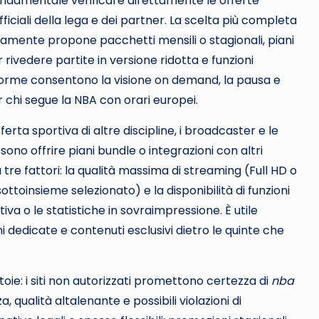
fondamentale verificare direttamente le offerte
 ufficiali della lega e dei partner. La scelta più completa
ricamente propone pacchetti mensili o stagionali, piani
rivedere partite in versione ridotta e funzioni
aforme consentono la visione on demand, la pausa e
 chi segue la NBA con orari europei.
erta sportiva di altre discipline, i broadcaster e le
ono offrire piani bundle o integrazioni con altri
tre fattori: la qualità massima di streaming (Full HD o
ottoinsieme selezionato) e la disponibilità di funzioni
va o le statistiche in sovraimpressione. È utile
ni dedicate e contenuti esclusivi dietro le quinte che
ie: i siti non autorizzati promettono certezza di
nba
, qualità altalenante e possibili violazioni di