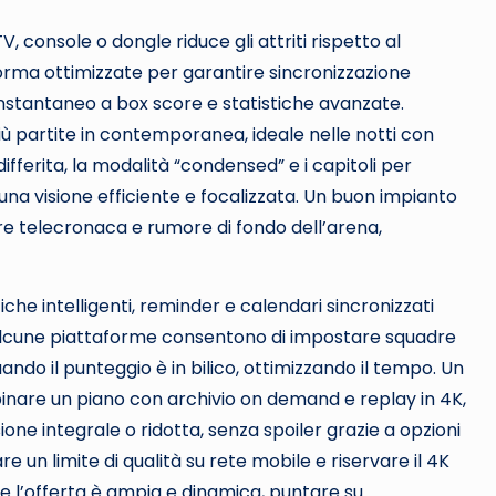
TV, console o dongle riduce gli attriti rispetto al
norma ottimizzate per garantire sincronizzazione
instantaneo a box score e statistiche avanzate.
iù partite in contemporanea, ideale nelle notti con
differita, la modalità “condensed” e i capitoli per
 una visione efficiente e focalizzata. Un buon impianto
re telecronaca e rumore di fondo dell’arena,
fiche intelligenti, reminder e calendari sincronizzati
. Alcune piattaforme consentono di impostare squadre
ndo il punteggio è in bilico, ottimizzando il tempo. Un
nare un piano con archivio on demand e replay in 4K,
ione integrale o ridotta, senza spoiler grazie a opzioni
re un limite di qualità su rete mobile e riservare il 4K
ve l’offerta è ampia e dinamica, puntare su