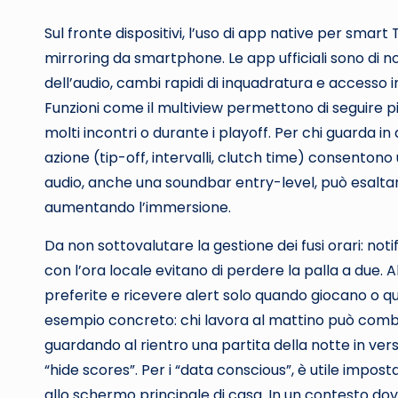
Sul fronte dispositivi, l’uso di app native per smart 
mirroring da smartphone. Le app ufficiali sono di 
dell’audio, cambi rapidi di inquadratura e accesso 
Funzioni come il multiview permettono di seguire p
molti incontri o durante i playoff. Per chi guarda in 
azione (tip-off, intervalli, clutch time) consentono
audio, anche una soundbar entry-level, può esalta
aumentando l’immersione.
Da non sottovalutare la gestione dei fusi orari: noti
con l’ora locale evitano di perdere la palla a due
preferite e ricevere alert solo quando giocano o qua
esempio concreto: chi lavora al mattino può combi
guardando al rientro una partita della notte in vers
“hide scores”. Per i “data conscious”, è utile imposta
allo schermo principale di casa. In un contesto do