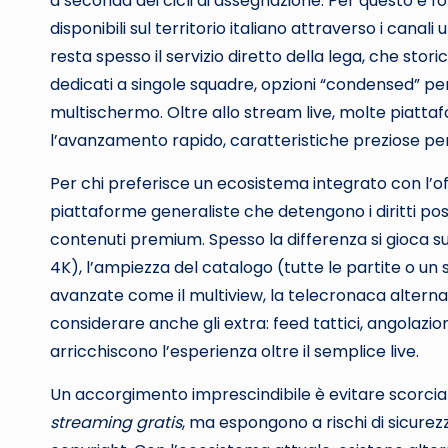
a seconda dei cicli di assegnazione. Per questo è 
disponibili sul territorio italiano attraverso i canali
resta spesso il servizio diretto della lega, che sto
dedicati a singole squadre, opzioni “condensed” per 
multischermo. Oltre allo stream live, molte piatt
l’avanzamento rapido, caratteristiche preziose per
Per chi preferisce un ecosistema integrato con l’off
piattaforme generaliste che detengono i diritti poss
contenuti premium. Spesso la differenza si gioca su 
4K), l’ampiezza del catalogo (tutte le partite o un s
avanzate come il multiview, la telecronaca alternati
considerare anche gli extra: feed tattici, angolazio
arricchiscono l’esperienza oltre il semplice live.
Un accorgimento imprescindibile è evitare scorciato
streaming gratis
, ma espongono a rischi di sicurezza