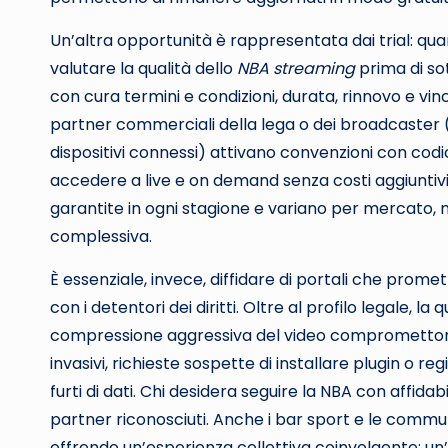
Un’altra opportunità è rappresentata dai trial: quan
valutare la qualità dello
NBA streaming
prima di so
con cura termini e condizioni, durata, rinnovo e vinco
partner commerciali della lega o dei broadcaster (
dispositivi connessi) attivano convenzioni con codi
accedere a live e on demand senza costi aggiuntivi
garantite in ogni stagione e variano per mercato, 
complessiva.
È essenziale, invece, diffidare di portali che prom
con i detentori dei diritti. Oltre al profilo legale, l
compressione aggressiva del video compromettono 
invasivi, richieste sospette di installare plugin o
furti di dati. Chi desidera seguire la NBA con affidabi
partner riconosciuti. Anche i bar sport e le commun
offrendo un’esperienza collettiva coinvolgente: un’a