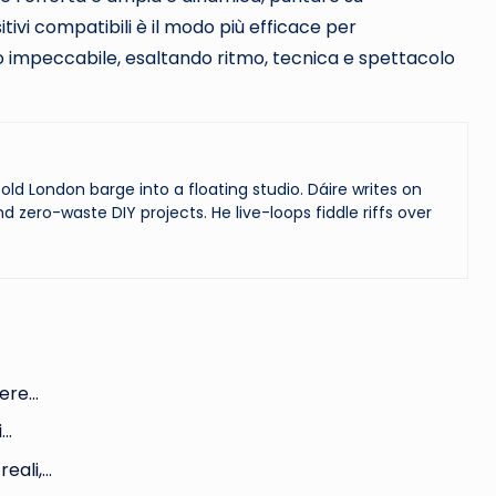
tivi compatibili è il modo più efficace per
impeccabile, esaltando ritmo, tecnica e spettacolo
ld London barge into a floating studio. Dáire writes on
and zero-waste DIY projects. He live-loops fiddle riffs over
iere…
i…
eali,…