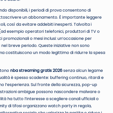
do disponibili, i periodi di prova consentono di
ttoscrivere un abbonamento. È importante leggere
li, così da evitare addebiti inesperti. Talvolta i
ad esempio operatori telefonici, produttori di TV o
ci promozionali o mesi inclusi: un’occasione per
 nel breve periodo. Queste iniziative non sono
ma costituiscono un modo legittimo di ridurre la spesa
ettono
nba streaming gratis 2026
senza alcun legame
a qualità è spesso scadente: buffering continuo, ritardi e
l’esperienza. Sul fronte della sicurezza, pop-up
 registrazioni ambigue possono nascondere malware o
lità ha tutto l’interesse a scegliere canali ufficiali o
ity di tifosi organizzano watch party in regola,
lternativa sociale che valorizza la partita e riduce i