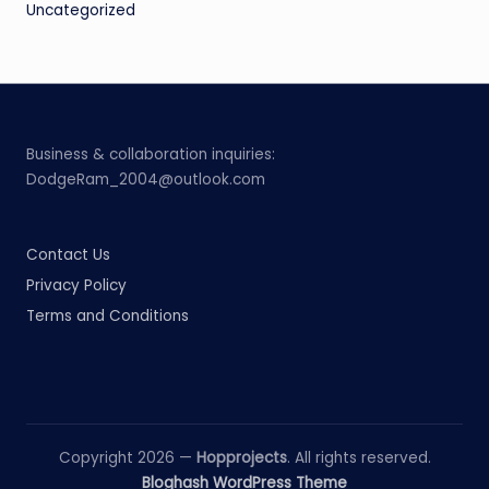
Uncategorized
Business & collaboration inquiries:
DodgeRam_2004@outlook.com
Contact Us
Privacy Policy
Terms and Conditions
Copyright 2026 —
Hopprojects
. All rights reserved.
Bloghash WordPress Theme