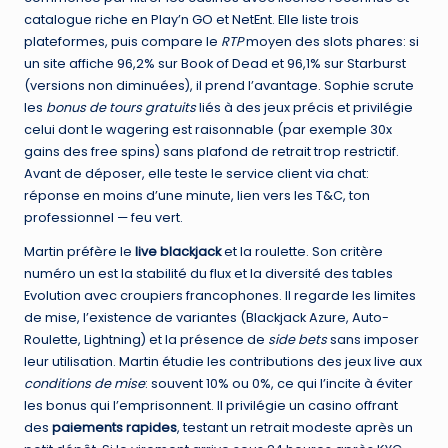
catalogue riche en Play’n GO et NetEnt. Elle liste trois
plateformes, puis compare le
RTP
moyen des slots phares: si
un site affiche 96,2% sur Book of Dead et 96,1% sur Starburst
(versions non diminuées), il prend l’avantage. Sophie scrute
les
bonus de tours gratuits
liés à des jeux précis et privilégie
celui dont le wagering est raisonnable (par exemple 30x
gains des free spins) sans plafond de retrait trop restrictif.
Avant de déposer, elle teste le service client via chat:
réponse en moins d’une minute, lien vers les T&C, ton
professionnel — feu vert.
Martin préfère le
live blackjack
et la roulette. Son critère
numéro un est la stabilité du flux et la diversité des tables
Evolution avec croupiers francophones. Il regarde les limites
de mise, l’existence de variantes (Blackjack Azure, Auto-
Roulette, Lightning) et la présence de
side bets
sans imposer
leur utilisation. Martin étudie les contributions des jeux live aux
conditions de mise
: souvent 10% ou 0%, ce qui l’incite à éviter
les bonus qui l’emprisonnent. Il privilégie un casino offrant
des
paiements rapides
, testant un retrait modeste après un