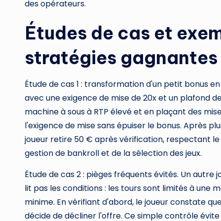
des opérateurs.
Études de cas et exem
stratégies gagnantes 
Étude de cas 1 : transformation d'un petit bonus en 
avec une exigence de mise de 20x et un plafond de 
machine à sous à RTP élevé et en plaçant des mises
l'exigence de mise sans épuiser le bonus. Après plu
joueur retire 50 € après vérification, respectant 
gestion de bankroll et de la sélection des jeux.
Étude de cas 2 : pièges fréquents évités. Un autre
lit pas les conditions : les tours sont limités à un
minime. En vérifiant d'abord, le joueur constate qu
décide de décliner l'offre. Ce simple contrôle évi