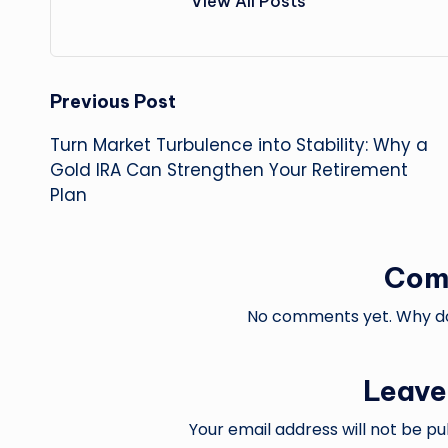
View All Posts
Post
Previous Post
Turn Market Turbulence into Stability: Why a
navigation
Gold IRA Can Strengthen Your Retirement
Plan
Com
No comments yet. Why don
Leave
Your email address will not be pu