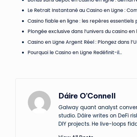
Le Retrait Instantané au Casino en Ligne : C
Casino fiable en ligne : les repères essentiels
Plongée exclusive dans l’univers du casino en 
Casino en Ligne Argent Réel : Plongez dans l’U
Pourquoi le Casino en Ligne Redéfinit-il…
Dáire O’Connell
Galway quant analyst convert
studio. Dáire writes on DeFi r
DIY projects. He live-loops fid