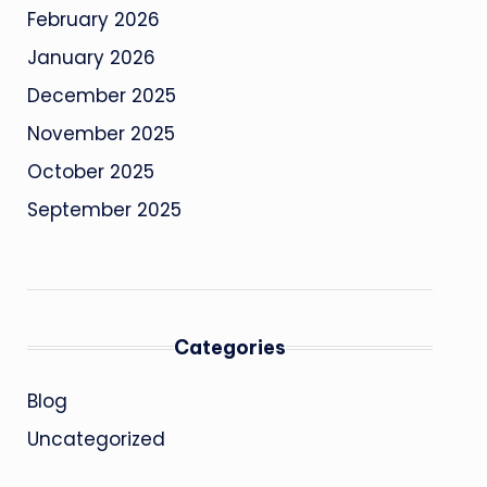
February 2026
January 2026
December 2025
November 2025
October 2025
September 2025
Categories
Blog
Uncategorized