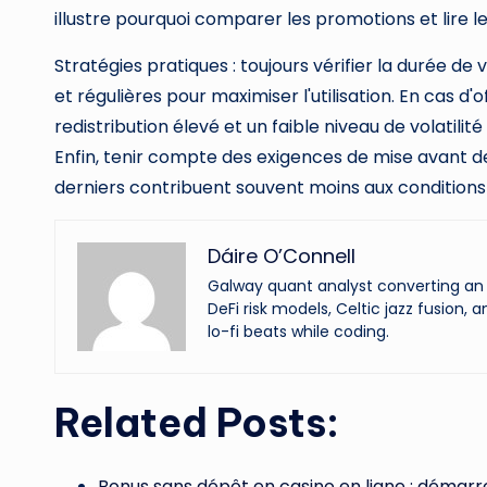
illustre pourquoi comparer les promotions et lire le
Stratégies pratiques : toujours vérifier la durée d
et régulières pour maximiser l'utilisation. En cas d'o
redistribution élevé et un faible niveau de volatilit
Enfin, tenir compte des exigences de mise avant de 
derniers contribuent souvent moins aux conditions et
Dáire O’Connell
Galway quant analyst converting an o
DeFi risk models, Celtic jazz fusion, 
lo-fi beats while coding.
Related Posts:
Bonus sans dépôt en casino en ligne : démarr