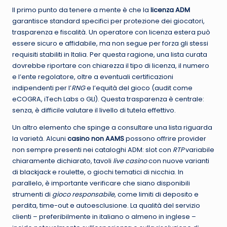
Il primo punto da tenere a mente è che la
licenza ADM
garantisce standard specifici per protezione dei giocatori,
trasparenza e fiscalità. Un operatore con licenza estera può
essere sicuro e affidabile, ma non segue per forza gli stessi
requisiti stabiliti in Italia. Per questa ragione, una lista curata
dovrebbe riportare con chiarezza il tipo di licenza, il numero
e l’ente regolatore, oltre a eventuali certificazioni
indipendenti per l’
RNG
e l’equità del gioco (audit come
eCOGRA, iTech Labs o GLI). Questa trasparenza è centrale:
senza, è difficile valutare il livello di tutela effettivo.
Un altro elemento che spinge a consultare una lista riguarda
la varietà. Alcuni
casino non AAMS
possono offrire provider
non sempre presenti nei cataloghi ADM: slot con
RTP
variabile
chiaramente dichiarato, tavoli
live casino
con nuove varianti
di blackjack e roulette, o giochi tematici di nicchia. In
parallelo, è importante verificare che siano disponibili
strumenti di
gioco responsabile
, come limiti di deposito e
perdita, time-out e autoesclusione. La qualità del servizio
clienti – preferibilmente in italiano o almeno in inglese –