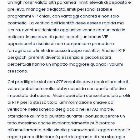
Un high roller valuta altri parametri: limiti elevati di deposito e
prelievo, manager dedicato, limiti personalizzabili e
programmi VIP chiari, con vantaggi concreti e non solo
cosmetici. La verifica dell’identità deve essere rapida ma
sicura; eventuali richieste aggiuntive vanno comunicate in
anticipo. In assenza di questi aspetti, un bonus VIP
appariscente rischia di non compensare procedure
farraginose o limiti di incasso troppo restrittivi. Anche il RTP
dei giochi preferiti diventa essenziale: piccoli scarti
percentuali hanno un impatto maggiore quando i volumi
crescono.
Chi predilige le slot con
RTP
variabile deve controllare che il
valore pubblicato nella lobby coincida con quello effettivo
impostato dal casino. Alcuni operatori consentono più profili
di RTP per lo stesso titolo: un’informazione chiave da
verificare nella scheda del gioco o nelle FAQ. Inoltre,
attenzione ai limiti di puntata durante i bonus: superare un
tetto massimo anche involontariamente può portare
all’annullamento delle vincite promozionali. Leggere bene le
regole prima di iniziare è parte integrante di una strategia