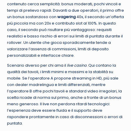
contenuto cerca semplicità: bonus moderati, pochi vincoli e
tempi di prelievo rapidi. Davanti a due operatori, il primo offre
un bonus sostanzioso con
wagering
40x, il secondo un’offerta
più piccola ma con 20x e contributo slot al 100%. In questo
caso, il secondo può risultare più vantaggioso: requisiti
realistici e basso rischio di errori sui limiti di puntata durante il
rollover. Un utente che gioca sporadicamente tende a
valorizzare l’assenza di commissioni, limiti di deposito
personalizzabili e interfacce chiare.
Scenario diverso per chi ama il
live casino
. Qui contano la
qualità dei tavoli, i limiti minimi e massimi e la stabilità su
mobile. Se l’operatore A propone streaming in HD, più sale
con dealer madrelingua e limiti differenziati, mentre
l’operatore B offre pochi tavoli e standard video irregolari, la
scelta ricade di norma sul primo, anche a fronte di un bonus
meno generoso. Il live non perdona ritardi tecnologici:
l’esperienza deve essere fluida e il supporto deve
rispondere prontamente in caso di disconnessioni o errori di
puntata.