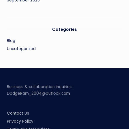
September 2025
Categories
Blog
Uncategorized
Business & collaboration inquiries:
DodgeRam_2004@outlook.com
Contact Us
Privacy Policy