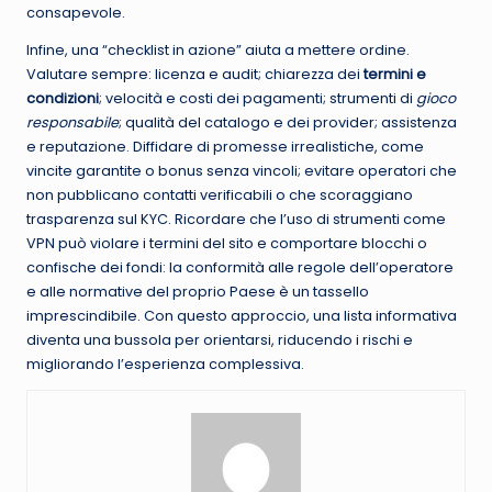
consapevole.
Infine, una “checklist in azione” aiuta a mettere ordine.
Valutare sempre: licenza e audit; chiarezza dei
termini e
condizioni
; velocità e costi dei pagamenti; strumenti di
gioco
responsabile
; qualità del catalogo e dei provider; assistenza
e reputazione. Diffidare di promesse irrealistiche, come
vincite garantite o bonus senza vincoli; evitare operatori che
non pubblicano contatti verificabili o che scoraggiano
trasparenza sul KYC. Ricordare che l’uso di strumenti come
VPN può violare i termini del sito e comportare blocchi o
confische dei fondi: la conformità alle regole dell’operatore
e alle normative del proprio Paese è un tassello
imprescindibile. Con questo approccio, una lista informativa
diventa una bussola per orientarsi, riducendo i rischi e
migliorando l’esperienza complessiva.