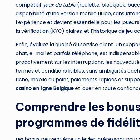
compétitif,
jeux de table
(roulette, blackjack, bac
disponibilité d’une version mobile fluide, sans late
l’expérience et devient essentielle pour les joueurs 
la vérification (KYC) claires, et l’historique de jeu a
Enfin, évaluez la qualité du service client. Un suppo
chat, e-mail et parfois téléphone, est indispensa
proactivement sur les interruptions, les nouveauté
termes et conditions lisibles, sans ambiguïtés cac
riche, mobile au point, paiements rapides et suppo
casino en ligne Belgique
et jouer en toute confianc
Comprendre les bonus
programmes de fidéli
Les bonus peuvent être un levier intéressant pour 