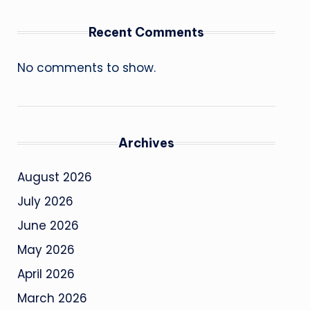
Recent Comments
No comments to show.
Archives
August 2026
July 2026
June 2026
May 2026
April 2026
March 2026