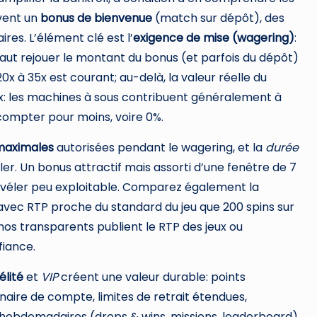
uvent un
bonus de bienvenue
(match sur dépôt), des
es. L’élément clé est l’
exigence de mise (wagering)
:
l faut rejouer le montant du bonus (et parfois du dépôt)
0x à 35x est courant; au-delà, la valeur réelle du
eux: les machines à sous contribuent généralement à
t compter pour moins, voire 0%.
maximales
autorisées pendant le wagering, et la
durée
er. Un bonus attractif mais assorti d’une fenêtre de 7
révéler peu exploitable. Comparez également la
s avec RTP proche du standard du jeu que 200 spins sur
nos transparents publient le RTP des jeux ou
fiance.
lité
et
VIP
créent une valeur durable: points
naire de compte, limites de retrait étendues,
ns hebdomadaires (drops & wins, missions, leaderboard)