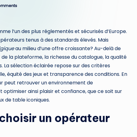
omments
mme l’un des plus réglementés et sécurisés d’Europe.
s opérateurs tenus à des standards élevés. Mais
lgique
au milieu d’une offre croissante? Au-delà de
ité de la plateforme, la richesse du catalogue, la qualité
. La sélection éclairée repose sur des critères
elle, équité des jeux et transparence des conditions. En
r peut retrouver un environnement de
 optimiser ainsi plaisir et confiance, que ce soit sur
ux de table iconiques.
 choisir un opérateur