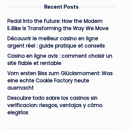
Recent Posts
Pedal Into the Future: How the Modern
E‑Bike Is Transforming the Way We Move
Découvrir le meilleur casino en ligne
argent réel : guide pratique et conseils
Casino en ligne avis : comment choisir un
site fiable et rentable
Vom ersten Biss zum Glücksmoment: Was
eine echte Cookie Factory heute
ausmacht
Descubre todo sobre los casinos sin
verificacion: riesgos, ventajas y cómo
elegirlos