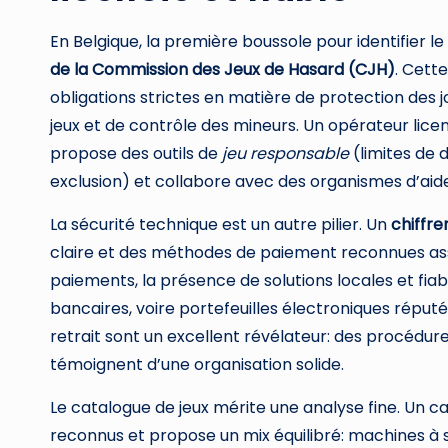
En Belgique, la première boussole pour identifier le
de la Commission des Jeux de Hasard (CJH)
. Cett
obligations strictes en matière de protection des j
jeux et de contrôle des mineurs. Un opérateur licen
propose des outils de
jeu responsable
(limites de 
exclusion) et collabore avec des organismes d’aide
La sécurité technique est un autre pilier. Un
chiffr
claire et des méthodes de paiement reconnues ass
paiements, la présence de solutions locales et f
bancaires, voire portefeuilles électroniques réputé
retrait sont un excellent révélateur: des procédur
témoignent d’une organisation solide.
Le catalogue de jeux mérite une analyse fine. Un ca
reconnus et propose un mix équilibré: machines à so