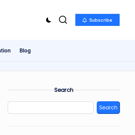
Subscribe
tion
Blog
Search
Search