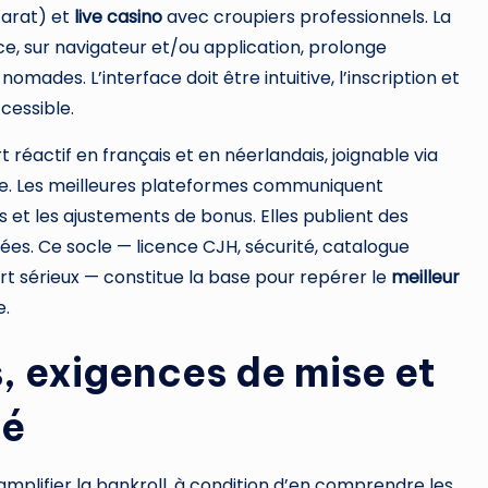
carat) et
live casino
avec croupiers professionnels. La
nce, sur navigateur et/ou application, prolonge
nomades. L’interface doit être intuitive, l’inscription et
ccessible.
rt réactif en français et en néerlandais, joignable via
ble. Les meilleures plateformes communiquent
s et les ajustements de bonus. Elles publient des
hées. Ce socle — licence CJH, sécurité, catalogue
rt sérieux — constitue la base pour repérer le
meilleur
e.
, exigences de mise et
té
amplifier la bankroll, à condition d’en comprendre les