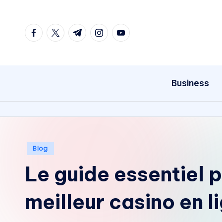
Skip
facebook.com
twitter.com
t.me
instagram.com
youtube.com
to
content
Business
Posted
Blog
in
Le guide essentiel p
meilleur casino en l