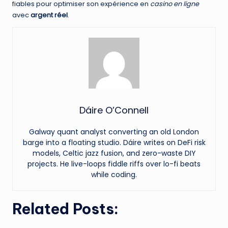
fiables pour optimiser son expérience en
casino en ligne
avec
argent réel
.
Dáire O’Connell
Galway quant analyst converting an old London
barge into a floating studio. Dáire writes on DeFi risk
models, Celtic jazz fusion, and zero-waste DIY
projects. He live-loops fiddle riffs over lo-fi beats
while coding.
Related Posts: