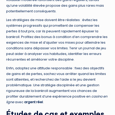
qu’une volatilité élevée propose des gains plus rares mais
potentiellement conséquents.
Les stratégies de mise doivent être réalistes : évitez les
systèmes progressifs qui promettent de compenser les
pertes à tout prix, car ils peuvent rapidement épuiser la
bankroll. Profitez des bonus à condition d’en comprendre les
exigences de mise et d’ajuster vos mises pour atteindre les
conditions sans dépasser vos limites. Tenir un journal de jeu
peut aider à analyser vos habitudes, identifier les erreurs
récurrentes et améliorer votre discipline.
Enfin, adoptez une attitude responsable : fixez des objectifs
de gains et de pertes, sachez vous arrêter quand les limites
sont atteintes, et recherchez de l’aide si le jeu devient
problématique. Une stratégie disciplinée et une gestion
rigoureuse de la bankroll augmentent vos chances de
profiter durablement d’une expérience positive en
casino en
ligne
avec
argent réel
.
Études de cas et exemples