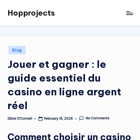
Hopprojects
Skip
to
content
Posted
Blog
in
Jouer et gagner : le
guide essentiel du
casino en ligne argent
réel
No Comments
Dáire O’Connell
February 16, 2026
Posted
by
Comment choisir un casino