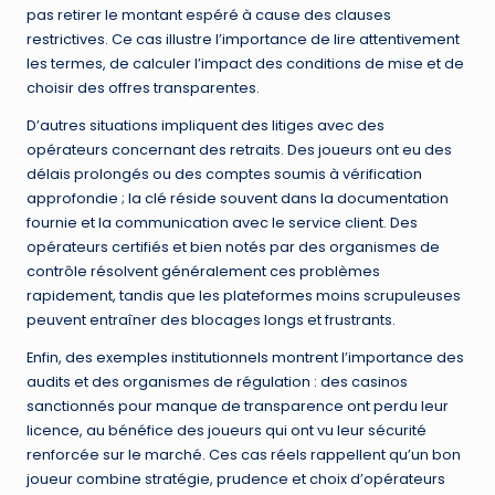
pas retirer le montant espéré à cause des clauses
restrictives. Ce cas illustre l’importance de lire attentivement
les termes, de calculer l’impact des conditions de mise et de
choisir des offres transparentes.
D’autres situations impliquent des litiges avec des
opérateurs concernant des retraits. Des joueurs ont eu des
délais prolongés ou des comptes soumis à vérification
approfondie ; la clé réside souvent dans la documentation
fournie et la communication avec le service client. Des
opérateurs certifiés et bien notés par des organismes de
contrôle résolvent généralement ces problèmes
rapidement, tandis que les plateformes moins scrupuleuses
peuvent entraîner des blocages longs et frustrants.
Enfin, des exemples institutionnels montrent l’importance des
audits et des organismes de régulation : des casinos
sanctionnés pour manque de transparence ont perdu leur
licence, au bénéfice des joueurs qui ont vu leur sécurité
renforcée sur le marché. Ces cas réels rappellent qu’un bon
joueur combine stratégie, prudence et choix d’opérateurs