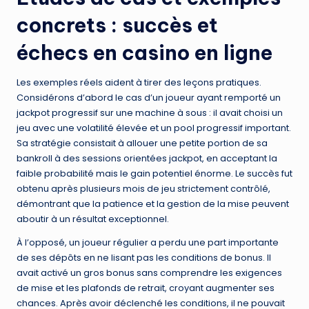
concrets : succès et
échecs en casino en ligne
Les exemples réels aident à tirer des leçons pratiques.
Considérons d’abord le cas d’un joueur ayant remporté un
jackpot progressif sur une machine à sous : il avait choisi un
jeu avec une volatilité élevée et un pool progressif important.
Sa stratégie consistait à allouer une petite portion de sa
bankroll à des sessions orientées jackpot, en acceptant la
faible probabilité mais le gain potentiel énorme. Le succès fut
obtenu après plusieurs mois de jeu strictement contrôlé,
démontrant que la patience et la gestion de la mise peuvent
aboutir à un résultat exceptionnel.
À l’opposé, un joueur régulier a perdu une part importante
de ses dépôts en ne lisant pas les conditions de bonus. Il
avait activé un gros bonus sans comprendre les exigences
de mise et les plafonds de retrait, croyant augmenter ses
chances. Après avoir déclenché les conditions, il ne pouvait