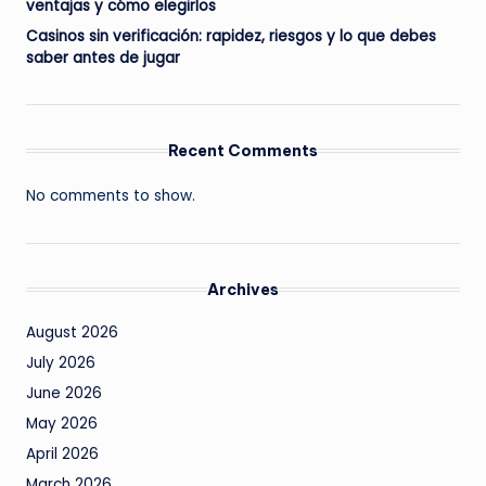
ventajas y cómo elegirlos
Casinos sin verificación: rapidez, riesgos y lo que debes
saber antes de jugar
Recent Comments
No comments to show.
Archives
August 2026
July 2026
June 2026
May 2026
April 2026
March 2026