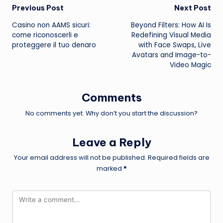
Post
Previous Post
Next Post
Casino non AAMS sicuri:
Beyond Filters: How AI Is
navigation
come riconoscerli e
Redefining Visual Media
proteggere il tuo denaro
with Face Swaps, Live
Avatars and Image-to-
Video Magic
Comments
No comments yet. Why don’t you start the discussion?
Leave a Reply
Your email address will not be published.
Required fields are
marked
*