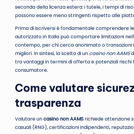
seconda della licenza estera: i tutele, i tempi di ris
possono essere meno stringenti rispetto alle piatt
Prima di iscriversi è fondamentale comprendere le im
autorizzato in Italia può comportare limitazioni nell
contempo, per chi cerca anonimato o transazioni in
migliori. In sintesi, la scelta di un
casino non AAMS
d
tra vantaggi in termini di offerta e potenziali risch
consumatore.
Come valutare sicurezz
trasparenza
Valutare un
casino non AAMS
richiede attenzione su
casuali (RNG), certificazioni indipendenti, reputazi