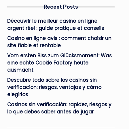
Recent Posts
Découvrir le meilleur casino en ligne
argent réel : guide pratique et conseils
Casino en ligne avis : comment choisir un
site fiable et rentable
Vom ersten Biss zum Glücksmoment: Was
eine echte Cookie Factory heute
ausmacht
Descubre todo sobre los casinos sin
verificacion: riesgos, ventajas y cómo
elegirlos
Casinos sin verificación: rapidez, riesgos y
lo que debes saber antes de jugar