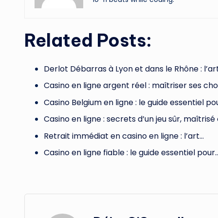
Related Posts:
Derlot Débarras à Lyon et dans le Rhône : l’ar
Casino en ligne argent réel : maîtriser ses cho
Casino Belgium en ligne : le guide essentiel po
Casino en ligne : secrets d’un jeu sûr, maîtrisé
Retrait immédiat en casino en ligne : l’art…
Casino en ligne fiable : le guide essentiel pour