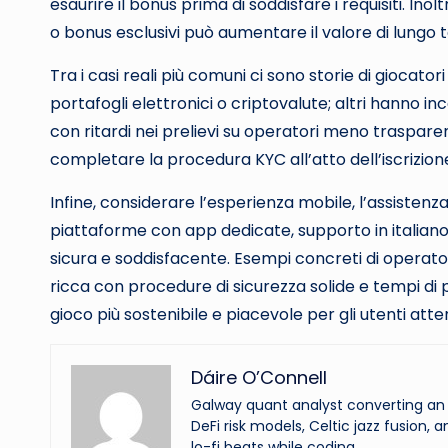
esaurire il bonus prima di soddisfare i requisiti. I
o bonus esclusivi può aumentare il valore di lungo 
Tra i casi reali più comuni ci sono storie di giocat
portafogli elettronici o criptovalute; altri hanno i
con ritardi nei prelievi su operatori meno trasparen
completare la procedura KYC all’atto dell’iscrizion
Infine, considerare l’esperienza mobile, l’assistenza 
piattaforme con app dedicate, supporto in italiano 
sicura e soddisfacente. Esempi concreti di operat
ricca con procedure di sicurezza solide e tempi di
gioco più sostenibile e piacevole per gli utenti atten
Dáire O’Connell
Galway quant analyst converting an o
DeFi risk models, Celtic jazz fusion, 
lo-fi beats while coding.