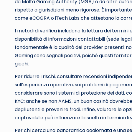
da Malta Gaming Authority (MGA) o da altre autorità
rispetto a giurisdizioni meno rigorose. È importante 
come eCOGRA o iTech Labs che attestano la corret
I metodi di verifica includono la lettura dei termini e
disponibilità di informazioni contattabili (sede lega
fondamentale è la qualità dei provider presenti: 
Gaming sono segnali positivi, poiché questi fornitor
giochi.
Per ridurre i rischi, consultare recensioni indipend
sull’esperienza operativa, sui problemi di pagamen
considerare sono i sistemi di protezione dei dati, com
KYC: anche se non AAMS, un buon casinò dovrebbe a
degli utenti e prevenire frodi. Infine, valutare le 
criptovalute può influenzare la scelta in termini di 
Per chi cerca una panoramica aggiornata e una sel