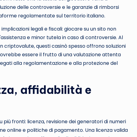
oluzione delle controversie e le garanzie di rimborsi
aforme regolamentate sul territorio italiano.
plicazioni legali e fiscali: giocare su un sito non
'assistenza e minor tutela in caso di controversie. Al
 criptovalute, questi casinò spesso offrono soluzioni
ovrebbe essere il frutto di una valutazione attenta
i legati alla regolamentazione e alla protezione del
a, affidabilità e
 più fronti: licenza, revisione dei generatori di numeri
one online e politiche di pagamento. Una licenza valida