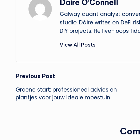
Dáire O’Connell
Galway quant analyst convert
studio. Dáire writes on DeFi r
DIY projects. He live-loops fid
View All Posts
Post
Previous Post
Groene start: professioneel advies en
navigation
plantjes voor jouw ideale moestuin
Com