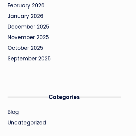
February 2026
January 2026
December 2025
November 2025
October 2025
September 2025
Categories
Blog
Uncategorized