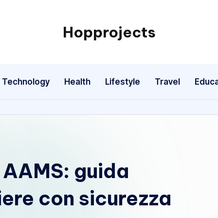
Hopprojects
Technology
Health
Lifestyle
Travel
Educa
on AAMS: guida
ere con sicurezza