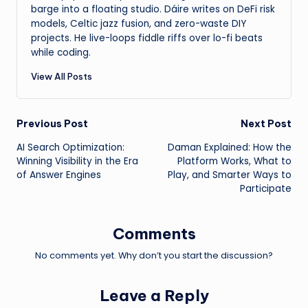
barge into a floating studio. Dáire writes on DeFi risk
models, Celtic jazz fusion, and zero-waste DIY
projects. He live-loops fiddle riffs over lo-fi beats
while coding.
View All Posts
Post
Previous Post
Next Post
AI Search Optimization:
Daman Explained: How the
navigation
Winning Visibility in the Era
Platform Works, What to
of Answer Engines
Play, and Smarter Ways to
Participate
Comments
No comments yet. Why don’t you start the discussion?
Leave a Reply