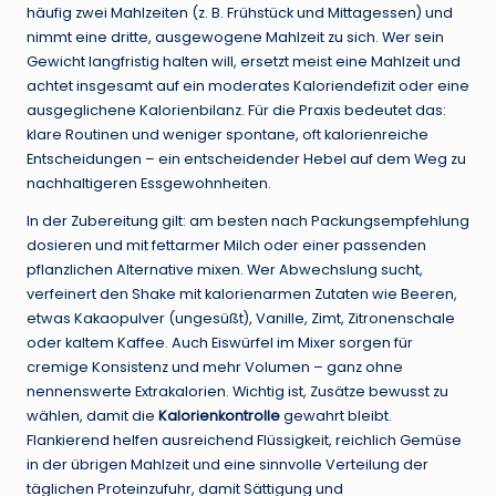
häufig zwei Mahlzeiten (z. B. Frühstück und Mittagessen) und
nimmt eine dritte, ausgewogene Mahlzeit zu sich. Wer sein
Gewicht langfristig halten will, ersetzt meist eine Mahlzeit und
achtet insgesamt auf ein moderates Kaloriendefizit oder eine
ausgeglichene Kalorienbilanz. Für die Praxis bedeutet das:
klare Routinen und weniger spontane, oft kalorienreiche
Entscheidungen – ein entscheidender Hebel auf dem Weg zu
nachhaltigeren Essgewohnheiten.
In der Zubereitung gilt: am besten nach Packungsempfehlung
dosieren und mit fettarmer Milch oder einer passenden
pflanzlichen Alternative mixen. Wer Abwechslung sucht,
verfeinert den Shake mit kalorienarmen Zutaten wie Beeren,
etwas Kakaopulver (ungesüßt), Vanille, Zimt, Zitronenschale
oder kaltem Kaffee. Auch Eiswürfel im Mixer sorgen für
cremige Konsistenz und mehr Volumen – ganz ohne
nennenswerte Extrakalorien. Wichtig ist, Zusätze bewusst zu
wählen, damit die
Kalorienkontrolle
gewahrt bleibt.
Flankierend helfen ausreichend Flüssigkeit, reichlich Gemüse
in der übrigen Mahlzeit und eine sinnvolle Verteilung der
täglichen Proteinzufuhr, damit Sättigung und