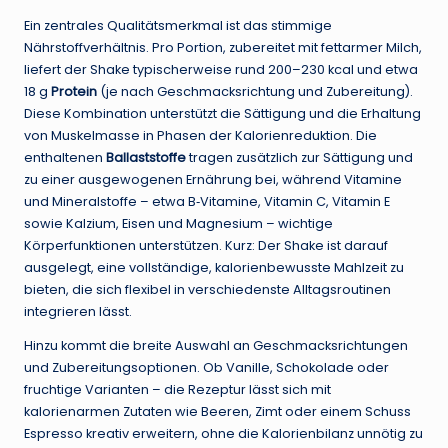
Ein zentrales Qualitätsmerkmal ist das stimmige
Nährstoffverhältnis. Pro Portion, zubereitet mit fettarmer Milch,
liefert der Shake typischerweise rund 200–230 kcal und etwa
18 g
Protein
(je nach Geschmacksrichtung und Zubereitung).
Diese Kombination unterstützt die Sättigung und die Erhaltung
von Muskelmasse in Phasen der Kalorienreduktion. Die
enthaltenen
Ballaststoffe
tragen zusätzlich zur Sättigung und
zu einer ausgewogenen Ernährung bei, während Vitamine
und Mineralstoffe – etwa B‑Vitamine, Vitamin C, Vitamin E
sowie Kalzium, Eisen und Magnesium – wichtige
Körperfunktionen unterstützen. Kurz: Der Shake ist darauf
ausgelegt, eine vollständige, kalorienbewusste Mahlzeit zu
bieten, die sich flexibel in verschiedenste Alltagsroutinen
integrieren lässt.
Hinzu kommt die breite Auswahl an Geschmacksrichtungen
und Zubereitungsoptionen. Ob Vanille, Schokolade oder
fruchtige Varianten – die Rezeptur lässt sich mit
kalorienarmen Zutaten wie Beeren, Zimt oder einem Schuss
Espresso kreativ erweitern, ohne die Kalorienbilanz unnötig zu