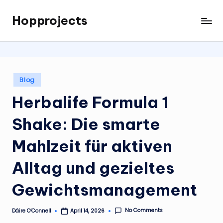
Hopprojects
Skip
to
content
Posted
Blog
in
Herbalife Formula 1
Shake: Die smarte
Mahlzeit für aktiven
Alltag und gezieltes
Gewichtsmanagement
No Comments
Dáire O’Connell
April 14, 2026
Posted
by