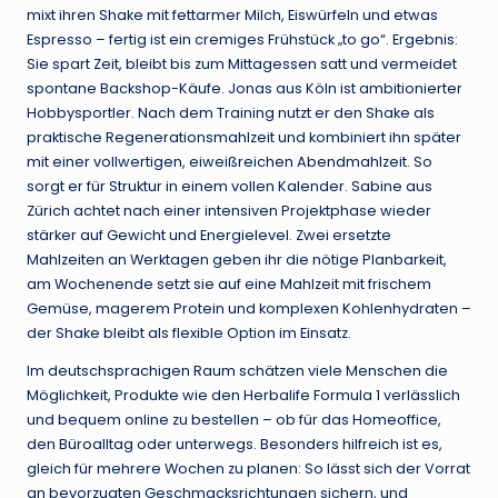
mixt ihren Shake mit fettarmer Milch, Eiswürfeln und etwas
Espresso – fertig ist ein cremiges Frühstück „to go“. Ergebnis:
Sie spart Zeit, bleibt bis zum Mittagessen satt und vermeidet
spontane Backshop-Käufe. Jonas aus Köln ist ambitionierter
Hobbysportler. Nach dem Training nutzt er den Shake als
praktische Regenerationsmahlzeit und kombiniert ihn später
mit einer vollwertigen, eiweißreichen Abendmahlzeit. So
sorgt er für Struktur in einem vollen Kalender. Sabine aus
Zürich achtet nach einer intensiven Projektphase wieder
stärker auf Gewicht und Energielevel. Zwei ersetzte
Mahlzeiten an Werktagen geben ihr die nötige Planbarkeit,
am Wochenende setzt sie auf eine Mahlzeit mit frischem
Gemüse, magerem Protein und komplexen Kohlenhydraten –
der Shake bleibt als flexible Option im Einsatz.
Im deutschsprachigen Raum schätzen viele Menschen die
Möglichkeit, Produkte wie den Herbalife Formula 1 verlässlich
und bequem online zu bestellen – ob für das Homeoffice,
den Büroalltag oder unterwegs. Besonders hilfreich ist es,
gleich für mehrere Wochen zu planen: So lässt sich der Vorrat
an bevorzugten Geschmacksrichtungen sichern, und