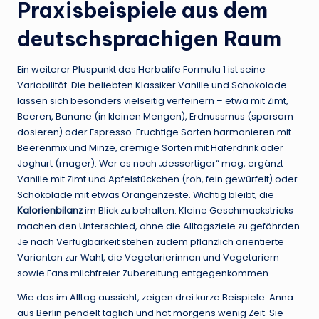
Praxisbeispiele aus dem
deutschsprachigen Raum
Ein weiterer Pluspunkt des Herbalife Formula 1 ist seine
Variabilität. Die beliebten Klassiker Vanille und Schokolade
lassen sich besonders vielseitig verfeinern – etwa mit Zimt,
Beeren, Banane (in kleinen Mengen), Erdnussmus (sparsam
dosieren) oder Espresso. Fruchtige Sorten harmonieren mit
Beerenmix und Minze, cremige Sorten mit Haferdrink oder
Joghurt (mager). Wer es noch „dessertiger“ mag, ergänzt
Vanille mit Zimt und Apfelstückchen (roh, fein gewürfelt) oder
Schokolade mit etwas Orangenzeste. Wichtig bleibt, die
Kalorienbilanz
im Blick zu behalten: Kleine Geschmackstricks
machen den Unterschied, ohne die Alltagsziele zu gefährden.
Je nach Verfügbarkeit stehen zudem pflanzlich orientierte
Varianten zur Wahl, die Vegetarierinnen und Vegetariern
sowie Fans milchfreier Zubereitung entgegenkommen.
Wie das im Alltag aussieht, zeigen drei kurze Beispiele: Anna
aus Berlin pendelt täglich und hat morgens wenig Zeit. Sie