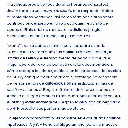
multiplicadores o sorteos durante horarios concretos).
Javier aprecia un
soporte al cliente
que responda rápido
durante picos nocturnos, así como términos claros sobre
contribución del juego en vivo a cualquier requisito de
apuesta. El historial de manos, estadísticas y reglas
accesibles desde la mesa son pluses reales.
“Marta”, por su parte, es analítica y compara a fondo.
Examina los T&C del bono, las políticas de verificación, los
límites de retiro y el tiempo medio de pago. Para ella, el
mejor operador explica por qué solicita documentación,
cómo protege los datos, cuáles son los procesos de revisión
de RNG y con qué frecuencia rota el catálogo. La presencia
de herramientas de
autoexclusión
inmediatas, límites de
sesión y enlaces al Registro General de Interdicciones de
Acceso al Juego demuestra seriedad. Marta también valora
el
testing independiente
de juegos y la publicación periódica
de RTP estadísticos por familias de títulos.
Un ejercicio comparativo útil consiste en evaluar dos casinos
hipotéticos: A y B. A tiene catálogo amplio, pero no muestra