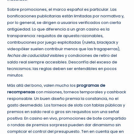
Sobre promociones, el marco español es particular. Las
bonificaciones publicitarias están limitadas por normativa y,
por lo general, se dirigen a usuarios verificados con cierta
antigüedad. Lo que diferencia a un gran casino es la
transparencia: requisitos de apuesta razonables,
contribuciones por juego explicitadas (ruleta, blackjack y
videopóker suelen contribuir menos que las tragaperras),
fechas de caducidad
visibles y condiciones de retiro del
saldo real siempre accesibles. Desconfía del exceso de
tecnicismos; las reglas deben ser entendibles en pocos
minutos.
Más allá del bono, valen mucho los
programas de
recompensas
con misiones, torneos temporales y cashback
responsable. Un buen diseño premia la constancia, no el
gasto desmedido. Los torneos de slots con tablas públicas y
premios en saldo real o giros sin requisitos son una señal
positiva. En casino en vivo, promociones de bote compartido
o rondas de premios sorpresa pueden dar dinamismo sin
complicar el control del presupuesto. Ten en cuenta que en