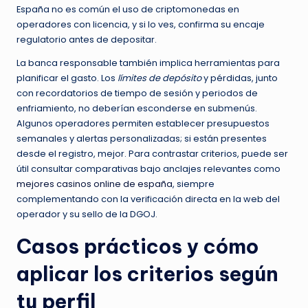
España no es común el uso de criptomonedas en
operadores con licencia, y si lo ves, confirma su encaje
regulatorio antes de depositar.
La banca responsable también implica herramientas para
planificar el gasto. Los
límites de depósito
y pérdidas, junto
con recordatorios de tiempo de sesión y periodos de
enfriamiento, no deberían esconderse en submenús.
Algunos operadores permiten establecer presupuestos
semanales y alertas personalizadas; si están presentes
desde el registro, mejor. Para contrastar criterios, puede ser
útil consultar comparativas bajo anclajes relevantes como
mejores casinos online de españa
, siempre
complementando con la verificación directa en la web del
operador y su sello de la DGOJ.
Casos prácticos y cómo
aplicar los criterios según
tu perfil