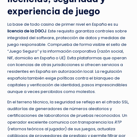
experiencia de juego
La base de todo casino de primer nivel en España es su
licencia de la DGOJ
. Este requisito garantiza controles sobre
integridad del software, protección de datos y medidas de
juego responsable. Comprueba de forma visible el sello de
“Juego Seguro” y la información corporativa (razón social,
NIF, domicilio en España o UE). Evita plataformas que operan
con licencias de otras jurisdicciones si ofrecen servicios a
residentes en España sin autorización local. La regulación
española también exige políticas contra el blanqueo de
capitales y verificación de identidad, pasos imprescindibles
aunque a veces percibidos como molestos.
En el terreno técnico, la seguridad se refleja en el cifrado SSL,
auditorías de generadores de números aleatorios y
certificaciones de laboratorios de pruebas reconocidos. Un
operador excelente comunica con transparencia los
RTP
(retornos teóricos al jugador) de sus juegos, actualiza
catálogos de proveedores de prestigio y permite filtrar por