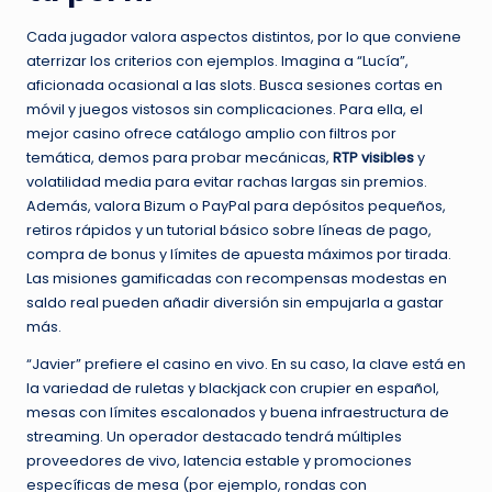
Cada jugador valora aspectos distintos, por lo que conviene
aterrizar los criterios con ejemplos. Imagina a “Lucía”,
aficionada ocasional a las slots. Busca sesiones cortas en
móvil y juegos vistosos sin complicaciones. Para ella, el
mejor casino ofrece catálogo amplio con filtros por
temática, demos para probar mecánicas,
RTP visibles
y
volatilidad media para evitar rachas largas sin premios.
Además, valora Bizum o PayPal para depósitos pequeños,
retiros rápidos y un tutorial básico sobre líneas de pago,
compra de bonus y límites de apuesta máximos por tirada.
Las misiones gamificadas con recompensas modestas en
saldo real pueden añadir diversión sin empujarla a gastar
más.
“Javier” prefiere el casino en vivo. En su caso, la clave está en
la variedad de ruletas y blackjack con crupier en español,
mesas con límites escalonados y buena infraestructura de
streaming. Un operador destacado tendrá múltiples
proveedores de vivo, latencia estable y promociones
específicas de mesa (por ejemplo, rondas con