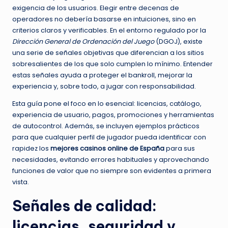
exigencia de los usuarios. Elegir entre decenas de
operadores no debería basarse en intuiciones, sino en
criterios claros y verificables. En el entorno regulado por la
Dirección General de Ordenación del Juego
(DGOJ), existe
una serie de señales objetivas que diferencian a los sitios
sobresalientes de los que solo cumplen lo mínimo. Entender
estas señales ayuda a proteger el bankroll, mejorar la
experiencia y, sobre todo, a jugar con responsabilidad.
Esta guía pone el foco en lo esencial: licencias, catálogo,
experiencia de usuario, pagos, promociones y herramientas
de autocontrol. Además, se incluyen ejemplos prácticos
para que cualquier perfil de jugador pueda identificar con
rapidez los
mejores casinos online de España
para sus
necesidades, evitando errores habituales y aprovechando
funciones de valor que no siempre son evidentes a primera
vista.
Señales de calidad:
licencias, seguridad y