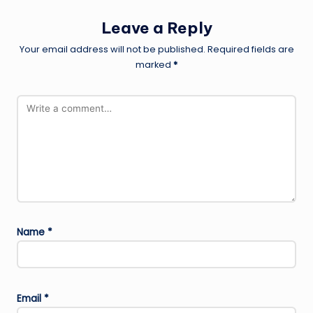
Leave a Reply
Your email address will not be published.
Required fields are
marked
*
Name
*
Email
*