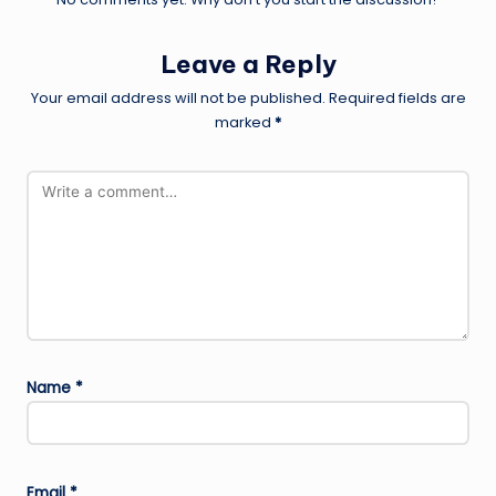
Leave a Reply
Your email address will not be published.
Required fields are
marked
*
Name
*
Email
*