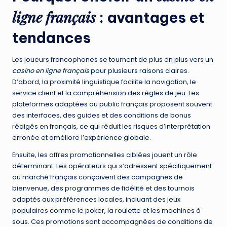
ligne français
: avantages et
tendances
Les joueurs francophones se tournent de plus en plus vers un
casino en ligne français
pour plusieurs raisons claires.
D’abord, la proximité linguistique facilite la navigation, le
service client et la compréhension des règles de jeu. Les
plateformes adaptées au public français proposent souvent
des interfaces, des guides et des conditions de bonus
rédigés en français, ce qui réduit les risques d’interprétation
erronée et améliore l’expérience globale.
Ensuite, les offres promotionnelles ciblées jouent un rôle
déterminant. Les opérateurs qui s’adressent spécifiquement
au marché français conçoivent des campagnes de
bienvenue, des programmes de fidélité et des tournois
adaptés aux préférences locales, incluant des jeux
populaires comme le poker, la roulette et les machines à
sous. Ces promotions sont accompagnées de conditions de