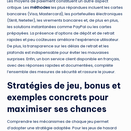
Les moyens de paiement constituent un autre aspect
critique. Les
méthodes
les plus répandues incluent les cartes
bancaires (Visa, Mastercard), les portefeuilles électroniques
(Skrill, Neteller), les virements bancaires et, de plus en plus,
les solutions instantanées comme PayPal ou les cartes
prépayées. La présence d’options de dépôt et de retrait
rapides et peu coûteuses améliore l’expérience utilisateur.
De plus, la transparence sur les délais de retrait et les
plafonds est indispensable pour éviter les mauvaises
surprises. Enfin, un bon service client disponible en français,
avec des réponses rapides et documentées, complète
l’ensemble des mesures de sécurité et rassure le joueur.
Stratégies de jeu, bonus et
exemples concrets pour
maximiser ses chances
Comprendre les mécanismes de chaque jeu permet
d’adopter une stratégie adaptée. Pour les jeux de hasard