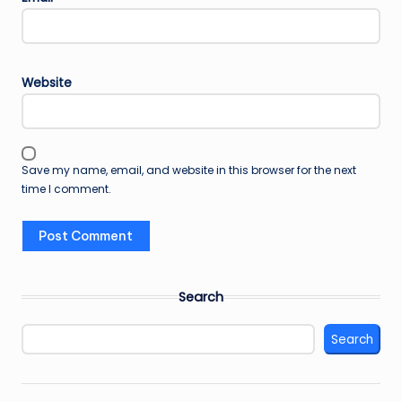
Website
Save my name, email, and website in this browser for the next
time I comment.
Search
Search