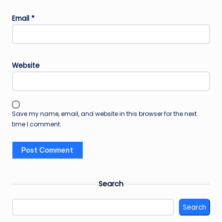
Email
*
Website
Save my name, email, and website in this browser for the next
time I comment.
Search
Search