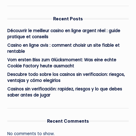
Recent Posts
Découvrir le meilleur casino en ligne argent réel : guide
pratique et conseils
Casino en ligne avis : comment choisir un site fiable et
rentable
Vom ersten Biss zum Glücksmoment: Was eine echte
Cookie Factory heute ausmacht
Descubre todo sobre los casinos sin verificacion: riesgos,
ventajas y cómo elegirlos
Casinos sin verificación: rapidez, riesgos y lo que debes
saber antes de jugar
Recent Comments
No comments to show.