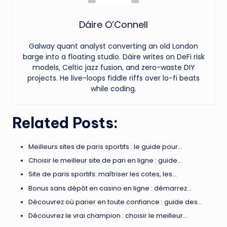
Dáire O’Connell
Galway quant analyst converting an old London
barge into a floating studio. Dáire writes on DeFi risk
models, Celtic jazz fusion, and zero-waste DIY
projects. He live-loops fiddle riffs over lo-fi beats
while coding.
Related Posts:
Meilleurs sites de paris sportifs : le guide pour…
Choisir le meilleur site de pari en ligne : guide…
Site de paris sportifs: maîtriser les cotes, les…
Bonus sans dépôt en casino en ligne : démarrez…
Découvrez où parier en toute confiance : guide des…
Découvrez le vrai champion : choisir le meilleur…