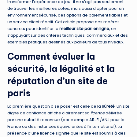
transformer l'expérience de jeu : il ne s'agit pas seulement
de trouver les meilleures cotes, mais aussi d'opter pour un
environnement sécurisé, des options de paiement fiables et
un service client réactif. Cet article propose des repères
concrets pour identifier le
meilleur site pari en ligne
, en
s’appuyant sur des critères techniques, commerciaux et des
exemples pratiques destinés aux parieurs de tous niveaux.
Comment évaluer la
sécurité, la légalité et la
réputation d’un site de
paris
La première question à se poser est celle de la
sûreté
. Un site
digne de confiance affiche clairement sa
licence
délivrée
par une autorité reconnue (par exemple ARJEL/ANJ pour la
France ou des instances équivalentes à l’international). La
présence d’une licence signifie que le site est soumis à des