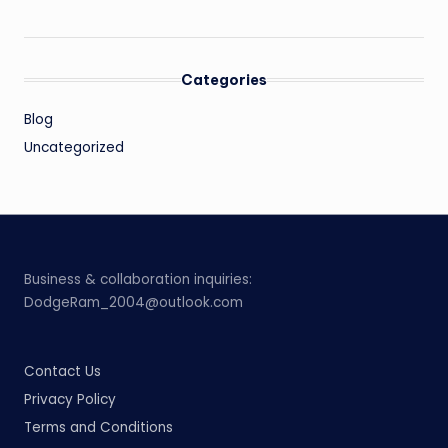
Categories
Blog
Uncategorized
Business & collaboration inquiries:
DodgeRam_2004@outlook.com
Contact Us
Privacy Policy
Terms and Conditions