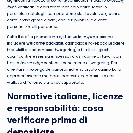
significativa rispetto ai soli RNG certificati: il modello
provably
fair
è verificabile dall’utente, non solo dall’auditor. In
parallelo, i cataloghi comprendono slot, tavoli live, giochi di
carte, crash game e dadi, con RTP pubblici e a volte
personalizzabili per paese.
Sotto il profilo promozionale, i bonus in
crypto
possono
includere
welcome package
, cashback e rakeback. Leggere
i requisiti di scommessa (wagering) e i limiti sui giochi
qualificanti è essenziale: spesso i crash game o i tavoli con
bassa
house edge
contribuiscono meno al wagering. Per
orientarsi, molte guide panoramiche su
crypto casino Italia
approfondiscono metodi di deposito, compatibilità con
wallet e differenze tra le reti supportate.
Normative italiane, licenze
e responsabilità: cosa
verificare prima di
depositare