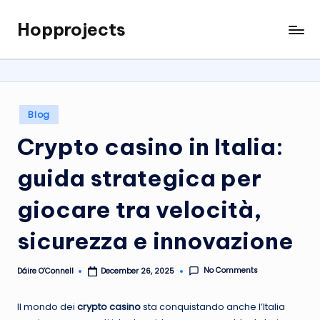
Hopprojects
Skip
to
content
Posted
Blog
in
Crypto casino in Italia:
guida strategica per
giocare tra velocità,
sicurezza e innovazione
No Comments
Dáire O’Connell
December 26, 2025
Posted
by
Il mondo dei
crypto casino
sta conquistando anche l’Italia