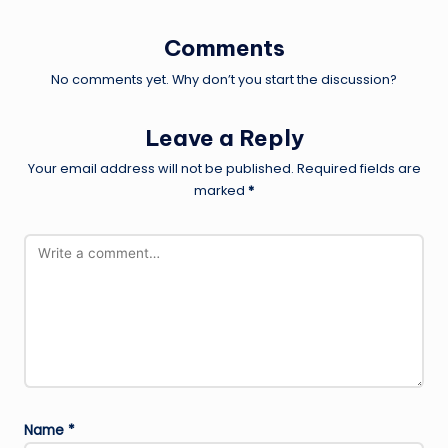
Comments
No comments yet. Why don’t you start the discussion?
Leave a Reply
Your email address will not be published.
Required fields are
marked
*
Name
*