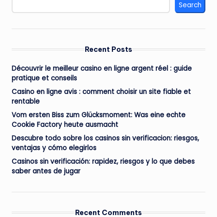
Search
Recent Posts
Découvrir le meilleur casino en ligne argent réel : guide
pratique et conseils
Casino en ligne avis : comment choisir un site fiable et
rentable
Vom ersten Biss zum Glücksmoment: Was eine echte
Cookie Factory heute ausmacht
Descubre todo sobre los casinos sin verificacion: riesgos,
ventajas y cómo elegirlos
Casinos sin verificación: rapidez, riesgos y lo que debes
saber antes de jugar
Recent Comments