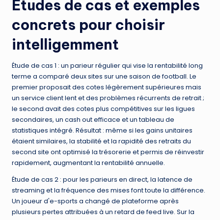
Études de cas et exemples
concrets pour choisir
intelligemment
Étude de cas 1 : un parieur régulier qui vise la rentabilité long
terme a comparé deux sites sur une saison de football. Le
premier proposait des cotes légèrement supérieures mais
un service client lent et des problèmes récurrents de retrait ;
le second avait des cotes plus compétitives sur les ligues
secondaires, un cash out efficace et un tableau de
statistiques intégré. Résultat : même si les gains unitaires
étaient similaires, la stabilité et la rapidité des retraits du
second site ont optimisé la trésorerie et permis de réinvestir
rapidement, augmentant la rentabilité annuelle.
Étude de cas 2 : pour les parieurs en direct, la latence de
streaming et la fréquence des mises font toute la différence.
Un joueur d'e-sports a changé de plateforme après
plusieurs pertes attribuées à un retard de feed live. Sur la