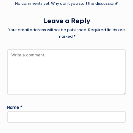
No comments yet. Why don’t you start the discussion?
Leave a Reply
Your email address will not be published.
Required fields are
marked
*
Name
*