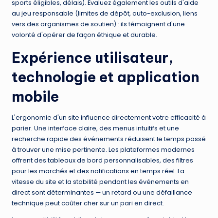
sports éligibles, délais). Évaluez également les outils d'aide
au jeu responsable (limites de dépôt, auto-exclusion, liens
vers des organismes de soutien) : ils témoignent d'une
volonté d'opérer de façon éthique et durable.
Expérience utilisateur,
technologie et application
mobile
L'ergonomie d'un site influence directement votre efficacité à
parier. Une interface claire, des menus intuitifs et une
recherche rapide des événements réduisent le temps passé
à trouver une mise pertinente. Les plateformes modernes
offrent des tableaux de bord personnalisables, des filtres
pour les marchés et des notifications en temps réel. La
vitesse du site et la stabilité pendant les événements en
direct sont déterminantes — un retard ou une défaillance
technique peut coûter cher sur un pari en direct.