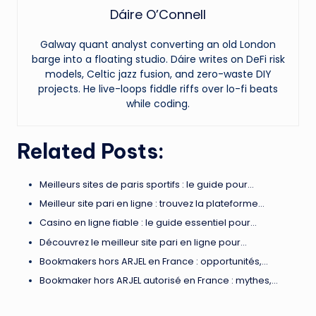
Dáire O’Connell
Galway quant analyst converting an old London
barge into a floating studio. Dáire writes on DeFi risk
models, Celtic jazz fusion, and zero-waste DIY
projects. He live-loops fiddle riffs over lo-fi beats
while coding.
Related Posts:
Meilleurs sites de paris sportifs : le guide pour…
Meilleur site pari en ligne : trouvez la plateforme…
Casino en ligne fiable : le guide essentiel pour…
Découvrez le meilleur site pari en ligne pour…
Bookmakers hors ARJEL en France : opportunités,…
Bookmaker hors ARJEL autorisé en France : mythes,…