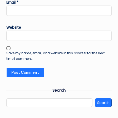
Email
*
Website
Save my name, email, and website in this browser for the next
time I comment.
Search
Search