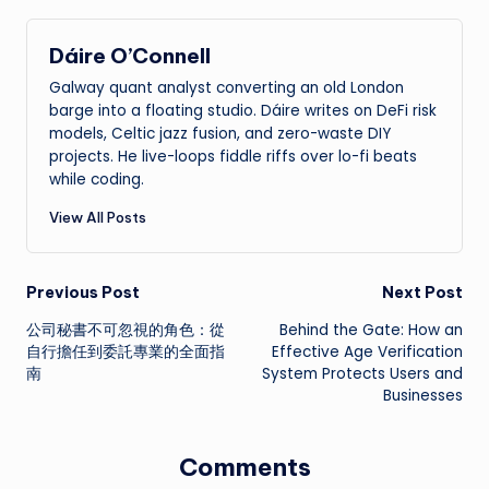
Dáire O’Connell
Galway quant analyst converting an old London
barge into a floating studio. Dáire writes on DeFi risk
models, Celtic jazz fusion, and zero-waste DIY
projects. He live-loops fiddle riffs over lo-fi beats
while coding.
View All Posts
Post
Previous Post
Next Post
公司秘書不可忽視的角色：從
Behind the Gate: How an
navigation
自行擔任到委託專業的全面指
Effective Age Verification
南
System Protects Users and
Businesses
Comments