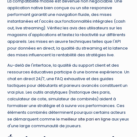
La compatibilité mobile est devenue non négociable. Une
application native bien conçue ou un site responsive
performant garantit une navigation fluide, des mises
instantanées et l'accès aux fonctionnalités intégrales (cash
out, live streaming). Vérifiez les avis des utilisateurs sur les
magasins d'applications et testez la réactivité sur différents
appareils. Les mises en œuvre techniques telles que l'API
pour données en direct, la qualité du streaming et la latence
des mises influencent la rentabilité des stratégies live.
Au-delà de l'interface, la qualité du support client et des
ressources éducatives participe à une bonne expérience. Un
chat en direct 24/7, une FAQ exhaustive et des guides
tactiques pour débutants et parieurs avancés constituent un
vrai plus. Les outils analytiques (historique des paris,
calculateur de cote, simulateur de combinés) aident à
formaliser une stratégie et à suivre vos performances. Ces
éléments combinés déterminent pourquoi certains acteurs
se démarquent comme le
meilleur site pari en ligne
aux yeux
d'une large communauté de joueurs.