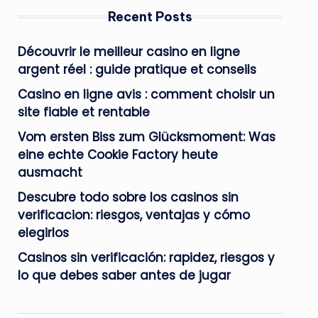
Recent Posts
Découvrir le meilleur casino en ligne
argent réel : guide pratique et conseils
Casino en ligne avis : comment choisir un
site fiable et rentable
Vom ersten Biss zum Glücksmoment: Was
eine echte Cookie Factory heute
ausmacht
Descubre todo sobre los casinos sin
verificacion: riesgos, ventajas y cómo
elegirlos
Casinos sin verificación: rapidez, riesgos y
lo que debes saber antes de jugar