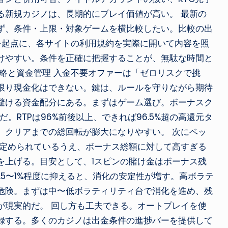
る新規カジノは、長期的にプレイ価値が高い。 最新の
ず、条件・上限・対象ゲームを横比較したい。比較の出
を起点に、各サイトの利用規約を実際に開いて内容を照
けやすい。条件を正確に把握することが、無駄な時間と
略と資金管理 入金不要オファーは「ゼロリスクで挑
限り現金化はできない。鍵は、ルールを守りながら期待
避ける資金配分にある。まずはゲーム選び。ボーナスク
。RTPは96%前後以上、できれば96.5%超の高還元タ
、クリアまでの総回転が膨大になりやすい。 次にベッ
が定められているうえ、ボーナス総額に対して高すぎる
を上げる。目安として、1スピンの賭け金はボーナス残
.5〜1%程度に抑えると、消化の安定性が増す。高ボラテ
危険。まずは中〜低ボラティリティ台で消化を進め、残
が現実的だ。 回し方も工夫できる。オートプレイを使
録する。多くのカジノは出金条件の進捗バーを提供して