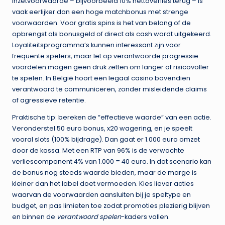
inzetvoorwaarde – bijvoorbeeld 10% nettoverlies terug – is
vaak eerlijker dan een hoge matchbonus met strenge
voorwaarden. Voor gratis spins is het van belang of de
opbrengst als bonusgeld of direct als cash wordt uitgekeerd.
Loyaliteitsprogramma’s kunnen interessant zijn voor
frequente spelers, maar let op verantwoorde progressie:
voordelen mogen geen druk zetten om langer of risicovoller
te spelen. In België hoort een legaal casino bovendien
verantwoord te communiceren, zonder misleidende claims
of agressieve retentie.
Praktische tip: bereken de “effectieve waarde” van een actie.
Veronderstel 50 euro bonus, x20 wagering, en je speelt
vooral slots (100% bijdrage). Dan gaat er 1.000 euro omzet
door de kassa. Met een RTP van 96% is de verwachte
verliescomponent 4% van 1.000 = 40 euro. In dat scenario kan
de bonus nog steeds waarde bieden, maar de marge is
kleiner dan het label doet vermoeden. Kies liever acties
waarvan de voorwaarden aansluiten bij je speltype en
budget, en pas limieten toe zodat promoties plezierig blijven
en binnen de
verantwoord spelen
-kaders vallen.