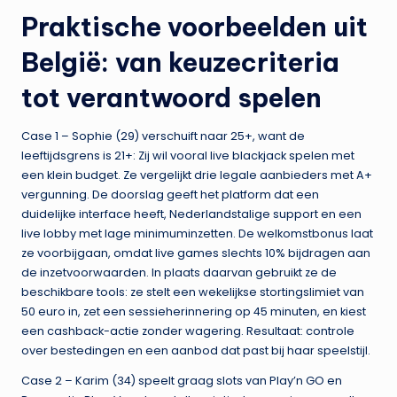
Praktische voorbeelden uit
België: van keuzecriteria
tot verantwoord spelen
Case 1 – Sophie (29) verschuift naar 25+, want de
leeftijdsgrens is 21+: Zij wil vooral live blackjack spelen met
een klein budget. Ze vergelijkt drie legale aanbieders met A+
vergunning. De doorslag geeft het platform dat een
duidelijke interface heeft, Nederlandstalige support en een
live lobby met lage minimuminzetten. De welkomstbonus laat
ze voorbijgaan, omdat live games slechts 10% bijdragen aan
de inzetvoorwaarden. In plaats daarvan gebruikt ze de
beschikbare tools: ze stelt een wekelijkse stortingslimiet van
50 euro in, zet een sessieherinnering op 45 minuten, en kiest
een cashback-actie zonder wagering. Resultaat: controle
over bestedingen en een aanbod dat past bij haar speelstijl.
Case 2 – Karim (34) speelt graag slots van Play’n GO en