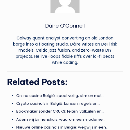
Dáire O’Connell
Galway quant analyst converting an old London
barge into a floating studio. Dáire writes on DeFi risk
models, Celtic jazz fusion, and zero-waste DIY
projects. He live-loops fiddle riffs over lo-fi beats
while coding.
Related Posts:
Online casino België: speel veilig, slim en met…
Crypto casino’s in België: kansen, regels en…
Bookmaker zonder CRUKS: feiten, valkuilen en…
Adem vrij binnenshuis: waarom een moderne…
Nieuwe online casino’s in België: wegwijs in een…