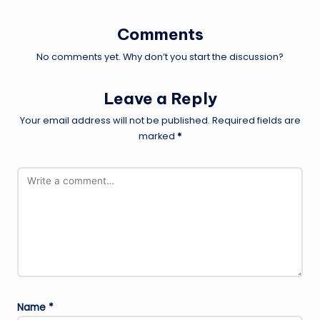
Comments
No comments yet. Why don’t you start the discussion?
Leave a Reply
Your email address will not be published.
Required fields are
marked
*
Name
*