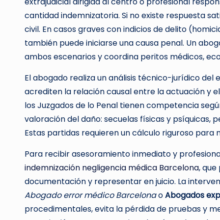
extrajudicial dirigida al centro o profesional respo
cantidad indemnizatoria. Si no existe respuesta sa
civil. En casos graves con indicios de delito (homic
también puede iniciarse una causa penal. Un abog
ambos escenarios y coordina peritos médicos, eco
El abogado realiza un análisis técnico-jurídico de
acrediten la relación causal entre la actuación y el
los Juzgados de lo Penal tienen competencia según
valoración del daño: secuelas físicas y psíquicas, p
Estas partidas requieren un cálculo riguroso para n
Para recibir asesoramiento inmediato y profesion
indemnización negligencia médica Barcelona
, que
documentación y representar en juicio. La interv
Abogado error médico Barcelona
o
Abogados expe
procedimentales, evita la pérdida de pruebas y me