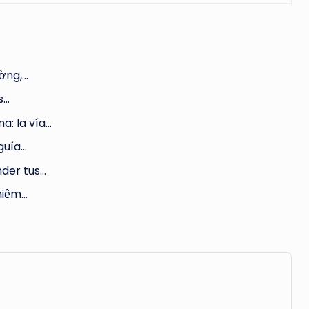
ường,…
s…
a: la vía…
guía…
der tus…
ghiệm…