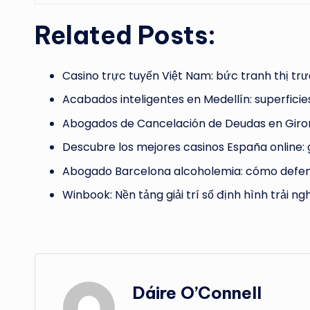
Related Posts:
Casino trực tuyến Việt Nam: bức tranh thị tr
Acabados inteligentes en Medellín: superficie
Abogados de Cancelación de Deudas en Giron
Descubre los mejores casinos España online: 
Abogado Barcelona alcoholemia: cómo defen
Winbook: Nền tảng giải trí số định hình trải n
Dáire O’Connell