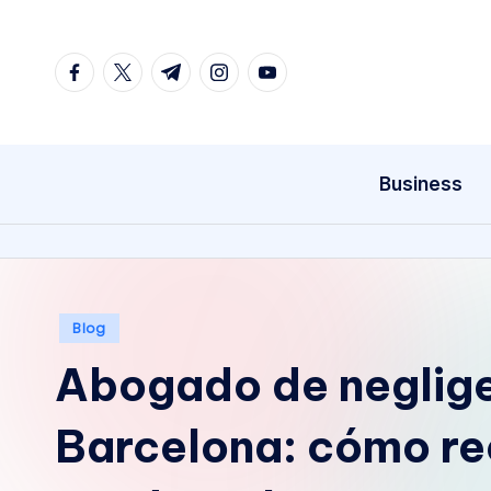
Skip
facebook.com
twitter.com
t.me
instagram.com
youtube.com
to
content
Business
Posted
Blog
in
Abogado de neglig
Barcelona: cómo re