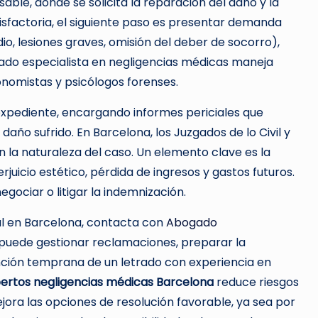
nsable, donde se solicita la reparación del daño y la
tisfactoria, el siguiente paso es presentar demanda
idio, lesiones graves, omisión del deber de socorro),
ado especialista en negligencias médicas maneja
nomistas y psicólogos forenses.
l expediente, encargando informes periciales que
 daño sufrido. En Barcelona, los Juzgados de lo Civil y
 la naturaleza del caso. Un elemento clave es la
erjuicio estético, pérdida de ingresos y gastos futuros.
egociar o litigar la indemnización.
al en Barcelona, contacta con
Abogado
 puede gestionar reclamaciones, preparar la
ención temprana de un letrado con experiencia en
rtos negligencias médicas Barcelona
reduce riesgos
jora las opciones de resolución favorable, ya sea por