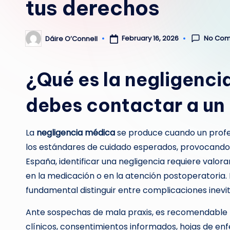
tus derechos
No Co
February 16, 2026
Dáire O’Connell
Posted
by
¿Qué es la negligenc
debes contactar a u
La
negligencia médica
se produce cuando un profes
los estándares de cuidado esperados, provocando 
España, identificar una negligencia requiere valorar
en la medicación o en la atención postoperatoria.
fundamental distinguir entre complicaciones inevita
Ante sospechas de mala praxis, es recomendable 
clínicos, consentimientos informados, hojas de en