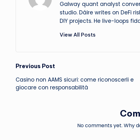
Galway quant analyst convert
studio. Dáire writes on DeFi r
DIY projects. He live-loops fid
View All Posts
Post
Previous Post
Casino non AAMS sicuri: come riconoscerli e
navigation
giocare con responsabilità
Com
No comments yet. Why don