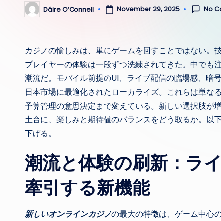
No C
November 29, 2025
Dáire O’Connell
Posted
by
カジノの愉しみは、単にゲームを回すことではない。
プレイヤーの体験は一段ずつ洗練されてきた。中でも
潮流だ。モバイル前提のUI、ライブ配信の臨場感、暗
日本市場に最適化されたローカライズ。これらは単な
予算管理の意思決定まで変えている。新しい選択肢が
土台に、楽しみと期待値のバランスをどう取るか。以
下げる。
潮流と体験の刷新：ラ
牽引する新機能
新しいオンラインカジノ
の最大の特徴は、ゲーム中心