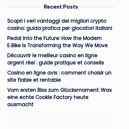
Recent Posts
Scopri i veri vantaggi dei migliori crypto
casino: guida pratica per giocatori italiani
Pedal Into the Future: How the Modern
E‑Bike Is Transforming the Way We Move
Découvrir le meilleur casino en ligne
argent réel : guide pratique et conseils
Casino en ligne avis : comment choisir un
site fiable et rentable
Vom ersten Biss zum Glücksmoment: Was
eine echte Cookie Factory heute
ausmacht