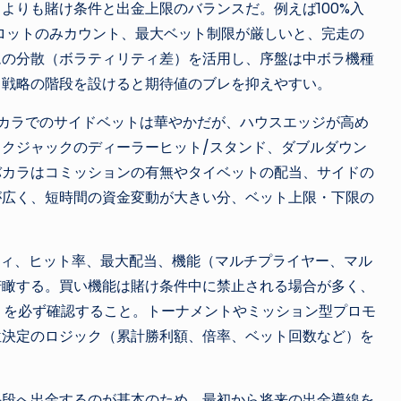
よりも賭け条件と出金上限のバランスだ。例えば100%入
ロットのみカウント、最大ベット制限が厳しいと、完走の
ムの分散（ボラティリティ差）を活用し、序盤は中ボラ機種
、戦略の階段を設けると期待値のブレを抑えやすい。
カラでのサイドベットは華やかだが、ハウスエッジが高め
クジャックのディーラーヒット/スタンド、ダブルダウン
バカラはコミッションの有無やタイベットの配当、サイドの
が広く、短時間の資金変動が大きい分、ベット上限・下限の
ティ、ヒット率、最大配当、機能（マルチプライヤー、マル
俯瞰する。買い機能は賭け条件中に禁止される場合が多く、
）を必ず確認すること。トーナメントやミッション型プロモ
位決定のロジック（累計勝利額、倍率、ベット回数など）を
手段へ出金するのが基本のため、最初から将来の出金導線を