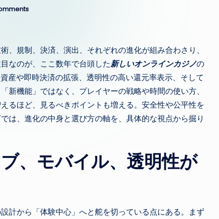
omments
技術、規制、決済、演出、それぞれの進化が組み合わさり、
注目なのが、ここ数年で台頭した
新しいオンラインカジノ
の
号資産や即時決済の拡張、透明性の高い還元率表示、そして
る「新機能」ではなく、プレイヤーの戦略や時間の使い方、
増えるほど、見るべきポイントも増える。安全性や公平性を
下では、進化の中身と選び方の軸を、具体的な視点から掘り
イブ、モバイル、透明性が
の設計から「体験中心」へと舵を切っている点にある。まず