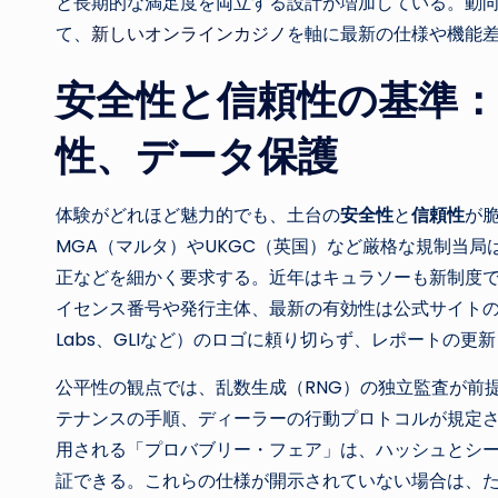
と長期的な満足度を両立する設計が増加している。動
て、
新しいオンラインカジノ
を軸に最新の仕様や機能
安全性と信頼性の基準
性、データ保護
体験がどれほど魅力的でも、土台の
安全性
と
信頼性
が
MGA（マルタ）やUKGC（英国）など厳格な規制当局
正などを細かく要求する。近年はキュラソーも新制度
イセンス番号や発行主体、最新の有効性は公式サイトのフ
Labs、GLIなど）のロゴに頼り切らず、レポートの
公平性の観点では、乱数生成（RNG）の独立監査が前
テナンスの手順、ディーラーの行動プロトコルが規定
用される「プロバブリー・フェア」は、ハッシュとシ
証できる。これらの仕様が開示されていない場合は、た