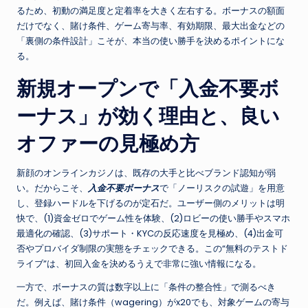
るため、初動の満足度と定着率を大きく左右する。ボーナスの額面
だけでなく、賭け条件、ゲーム寄与率、有効期限、最大出金などの
「裏側の条件設計」こそが、本当の使い勝手を決めるポイントにな
る。
新規オープンで「入金不要ボ
ーナス」が効く理由と、良い
オファーの見極め方
新顔のオンラインカジノは、既存の大手と比べブランド認知が弱
い。だからこそ、
入金不要ボーナス
で「ノーリスクの試遊」を用意
し、登録ハードルを下げるのが定石だ。ユーザー側のメリットは明
快で、(1)資金ゼロでゲーム性を体験、(2)ロビーの使い勝手やスマホ
最適化の確認、(3)サポート・KYCの反応速度を見極め、(4)出金可
否やプロバイダ制限の実態をチェックできる。この“無料のテストド
ライブ”は、初回入金を決めるうえで非常に強い情報になる。
一方で、ボーナスの質は数字以上に「条件の整合性」で測るべき
だ。例えば、賭け条件（wagering）がx20でも、対象ゲームの寄与