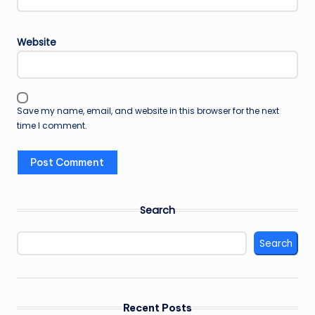
Website
Save my name, email, and website in this browser for the next
time I comment.
Search
Search
Recent Posts