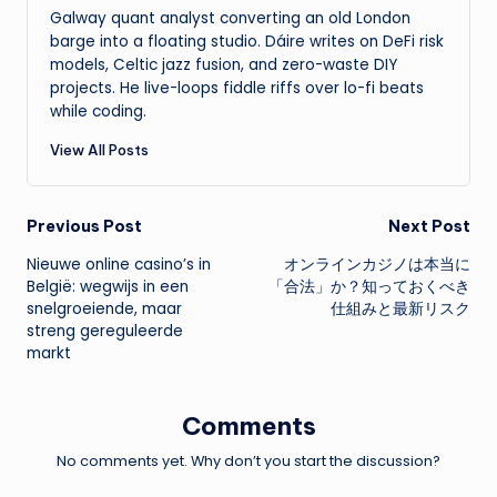
Galway quant analyst converting an old London
barge into a floating studio. Dáire writes on DeFi risk
models, Celtic jazz fusion, and zero-waste DIY
projects. He live-loops fiddle riffs over lo-fi beats
while coding.
View All Posts
Post
Previous Post
Next Post
Nieuwe online casino’s in
オンラインカジノは本当に
navigation
België: wegwijs in een
「合法」か？知っておくべき
snelgroeiende, maar
仕組みと最新リスク
streng gereguleerde
markt
Comments
No comments yet. Why don’t you start the discussion?