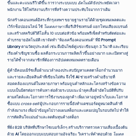
ขึ้นและคะแนนรีวิวดีขึ้น การวางระบบแบบ
อัตโนมัติ
ยังประหยัดเวลา
พนักงาน ให้โฟกัสงานบริการที่สร้างความประทับใจมากกว่าเดิม
นักสร้างคอนเทนต์อิสระที่กรุงเทพฯ ขยายฐานรายได้ด้วยชุดเทมเพลตและ
เวิร์กช็อปออนไลน์ ใช้
โมเดลภาษา
เพื่อรีเสิร์ชเทรนด์ แยกโทนเสียงแบรนด์
และสร้างสคริปต์วิดีโอสั้น 10 แบบต่อหัวข้อ พร้อมพรีเซ็ตสำหรับตัดต่อและ
คำบรรยายอัตโนมัติ เขาจัดทำ “ห้องเครื่องคอนเทนต์” ที่มี
Prompt
Library
ตามวัตถุประสงค์ เช่น ดึงอินไซต์คู่แข่ง เขียนฮุก 3 วินาที และเรียบ
เรียงคำเชิญชวนซื้อ ผลคือกระบวนการผลิตเร็วขึ้นอย่างมาก และเปิดทางสู่
รายได้ซ้ำจากสมาชิกที่ต้องการอัปเดตเทมเพลตรายเดือน
ผู้ค้าอีคอมเมิร์ซเสื้อผ้าแนวลำลองประสบปัญหาแคตตาล็อกจำนวนมาก
และรายละเอียดสินค้าที่เขียนไม่ทัน จึงใช้
AI
ช่วยสร้างคำอธิบายที่
สอดคล้องแบรนด์ในหลายภาษา พร้อมจูนคำหลักและโครงสร้างข้อความ
แบบเป็นมิตรต่อการค้นหา ต่อด้วยระบบแนะนำลุคเสื้อผ้าอัตโนมัติที่ปรับ
ตามสไตล์และโอกาสการใช้งานของลูกค้า เพิ่มเวลาอยู่หน้าเว็บและโอกาส
ซื้อแบบ
cross‑sell
ผู้ประกอบการรายนี้ยังทำแดชบอร์ดดูหมวดสินค้าที่
กำลังมาแรง เพื่อนำข้อมูลไปวางแผนสต็อกและแคมเปญในรอบถัดไป ทำให้
การตัดสินใจแม่นยำและลดต้นทุนค้างสต็อก
ที่ฝั่ง B2B บริษัทที่ปรึกษาไซเบอร์เล็กๆ สร้างบริการตรวจความเสี่ยงเบื้องต้น
ด้วย
AI
โดยออกแบบแบบสอบถามอัจฉริยะ วิเคราะห์คำตอบด้วย
โมเดล