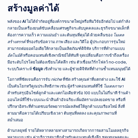
สร้างมูลค่าได้
พลังของ
AI
ไม่ได้จำกัดอยู่ที่องค์กรขนาดใหญ่หรือทีมวิจัยอีกต่อไป แต่กำลัง
กลายเป็นเครื่องยนต์ขับเคลื่อนเศรษฐกิจระดับบุคคลและธุรกิจขนาดเล็กที่
ต้องการความเร็ว ความแม่นยำ และต้นทุนที่คุมได้ ด้วยคลื่นของ
โมเดล
สร้างสรรค์
ที่รองรับข้อความ ภาพ เสียง และวิดีโอ ผู้ประกอบการรุ่นใหม่
สามารถต่อยอดไอเดียให้กลายเป็นผลิตภัณฑ์ดิจิทัล บริการที่ทำงานแบบ
อัตโนมัติ
หรือคอนเทนต์เชิงพาณิชย์ได้ทันที จุดเปลี่ยนคือการเข้าถึงเครื่อง
มือระดับโปรโดยไม่ต้องเขียนโค้ดลึก เช่น ตัวเชื่อมเวิร์กโฟลว์ no‑code,
ระบบวิเคราะห์
ข้อมูล
เชิงทำนาย และผู้ช่วยดิจิทัลที่ทำงานซ้ำแทนมนุษย์ได้
โอกาสที่ชัดเจนคือการจับ
niche
ที่ชัด สร้างคุณค่าที่แตกต่าง และใช้
AI
เป็นคันโยกทวีคูณประสิทธิภาพ เช่น ผู้สร้างคอนเทนต์ที่ใช้
โมเดลภาษา
สำหรับสรุปอินไซต์ลูกค้าและแตกไอเดียหัวข้อ 100 แบบในไม่กี่นาที ร้านค้า
ออนไลน์ที่ใช้ระบบแนะนำสินค้าอัจฉริยะเพิ่มอัตราแปลงยอดขาย หรือที่
ปรึกษาอิสระที่ทำแดชบอร์ดพยากรณ์ผลลัพธ์ให้ลูกค้าแบบเรียลไทม์ สิ่งที่
ตามมาคือความได้เปรียบเชิงเวลา ต้นทุนที่ลดลง และคุณภาพงานที่
สม่ำเสมอ
ด้านกลยุทธ์ รายได้หลากหลายทางสามารถเกิดจากการผสานโมเดลธุรกิจ
หลายแบบ เช่น ค่าบริการสมาชิกสำหรับคอนเทนต์เชิงลึก ชุดเทมเพลตและ