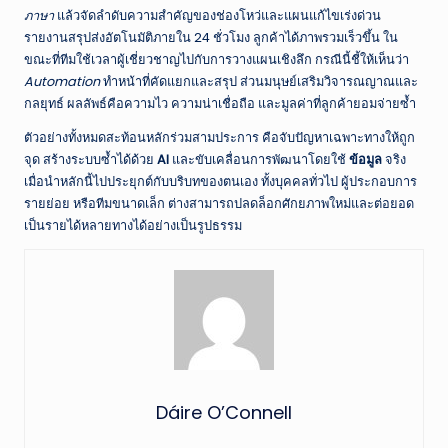
ภาษา
แล้วจัดลำดับความสำคัญของช่องโหว่และแผนแก้ไขเร่งด่วน
รายงานสรุปส่งอัตโนมัติภายใน 24 ชั่วโมง ลูกค้าได้ภาพรวมเร็วขึ้น ใน
ขณะที่ทีมใช้เวลาผู้เชี่ยวชาญไปกับการวางแผนเชิงลึก กรณีนี้ชี้ให้เห็นว่า
Automation
ทำหน้าที่คัดแยกและสรุป ส่วนมนุษย์เสริมวิจารณญาณและ
กลยุทธ์ ผลลัพธ์คือความไว ความน่าเชื่อถือ และมูลค่าที่ลูกค้ายอมจ่ายซ้ำ
ตัวอย่างทั้งหมดสะท้อนหลักร่วมสามประการ คือจับปัญหาเฉพาะทางให้ถูก
จุด สร้างระบบซ้ำได้ด้วย
AI
และขับเคลื่อนการพัฒนาโดยใช้
ข้อมูล
จริง
เมื่อนำหลักนี้ไปประยุกต์กับบริบทของตนเอง ทั้งบุคคลทั่วไป ผู้ประกอบการ
รายย่อย หรือทีมขนาดเล็ก ต่างสามารถปลดล็อกศักยภาพใหม่และต่อยอด
เป็นรายได้หลายทางได้อย่างเป็นรูปธรรม
Dáire O’Connell