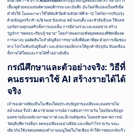
สัปดาห์ที่ 7–8 สร้าง
Automation
ครบลูป ตั้งกฎคัดแยกลีด สร้างสายการ
เลี้ยงดูด้วยคอนเทนต์ตามพฤติกรรม และบันทึก
อินไซต์
ที่แปลงเป็นพรีเซ็ต
คำสั่งให้
โมเดลภาษา
ใช้ได้ทันที ปิดท้ายสัปดาห์ที่ 9–12 โฟกัสการปรับปรุง
ด้วยข้อมูลจริง ทำ A/B test ข้อเสนอ หน้าแลนดิ้ง และหัวข้ออีเมล ใช้แดช
บอร์ดรวมทุกเมตริกทั้งการมองเห็น การมีส่วนร่วม และยอดขาย สร้าง
วัฏจักร “ทดสอบ‑เรียนรู้‑ขยาย” โดยกำหนดเกณฑ์หยุดทดลองที่ชัดเพื่อลด
การเผางบ จุดตัดสินใจสำคัญคือการขยายสิ่งที่คุ้มค่าที่สุด ด้วยการเพิ่มช่อง
ทาง โปรโมชันจับคู่สินค้า และอัปเกรดแพ็กเกจให้ลูกค้าปัจจุบัน ขับเคลื่อน
ทั้งรายได้ใหม่และรายได้ซ้ำอย่างยั่งยืน
กรณีศึกษาและตัวอย่างจริง: วิธีที่
คนธรรมดาใช้ AI สร้างรายได้ได้
จริง
เจ้าของคาเฟ่ท้องถิ่นในเชียงใหม่ประสบปัญหาของเสียและยอดขายไม่
สม่ำเสมอ จึงนำ
AI
มาช่วยพยากรณ์ความต้องการรายวัน โดยป้อนข้อมูล
ยอดขายย้อนหลัง สภาพอากาศ และอีเวนต์ชุมชน โมเดลช่วยคาดการณ์
วัตถุดิบที่ควรสต็อก ลดของเสียลงอย่างมีนัย และเพิ่มกำไรรายวัน ขณะ
เดียวกันใช้แชตบอทตอบคำถามเมนูใหม่ในโซเชียล ทำให้การตอบกลับเร็ว