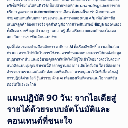
พรีเซ็ตที่ใช้งานได้ทันที เวิร์กช็อปถ่ายทอดทักษะ
prompting
และการขาย
บริการดูแลระบบ
Automation
รายเดือน ทั้งหมดนี้รองรับด้วยการแจก
จ่ายคอนเทนต์แบบหลายช่องทางและการทดลองแบบ A/B เพื่อไล่หาข้อ
เสนอที่ลูกค้าต้องการจริง จุดสำคัญคือการสร้างสินทรัพย์
ข้อมูล
ของตนเอง
ทั้งอีเมล รายชื่อลูกค้า และฐานความรู้ เพื่อเสริมความแม่นยำของโมเดล
และกันการแข่งขันเลียนแบบง่าย
มุมที่ไม่ควรมองข้ามคือหลักธรรมาภิบาล
AI
ทั้งเรื่องลิขสิทธิ์ ความเป็นส่วน
ตัว และความโปร่งใสในการใช้งาน ควรกำหนดขอบเขตการใช้แหล่งข้อมูล
อนุญาตเท่านั้น และอธิบายคุณค่าที่แท้จริงให้ผู้ใช้เข้าใจอย่างตรงไปตรงมา
แนวคิดแบบมุ่งคุณค่าเช่นนี้คือรากฐานของการเติบโตยั่งยืน ใครที่ต้องการ
สำรวจภาพรวมและไอเดียต่อยอดเพิ่มเติม สามารถดูแนวโน้มที่เชื่อมโยงสู่
การปฏิบัติผ่านลิงก์
รู้แล้วรวย ด้วย AI
เพื่อมองเห็นทิศทางและโอกาสที่จับ
ต้องได้ในระยะใกล้
แผนปฏิบัติ 90 วัน: จากไอเดียสู่
รายได้ด้วยระบบอัตโนมัติและ
คอนเทนต์ที่ชนะใจ