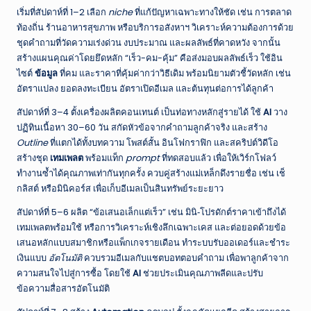
เริ่มที่สัปดาห์ที่ 1–2 เลือก
niche
ที่แก้ปัญหาเฉพาะทางให้ชัด เช่น การตลาด
ท้องถิ่น ร้านอาหารสุขภาพ หรือบริการอสังหาฯ วิเคราะห์ความต้องการด้วย
ชุดคำถามที่วัดความเร่งด่วน งบประมาณ และผลลัพธ์ที่คาดหวัง จากนั้น
สร้างแผนคุณค่าโดยยึดหลัก “เร็ว-คม-คุ้ม” คือส่งมอบผลลัพธ์เร็ว ใช้อิน
ไซต์
ข้อมูล
ที่คม และราคาที่คุ้มค่ากว่าวิธีเดิม พร้อมนิยามตัวชี้วัดหลัก เช่น
อัตราแปลง ยอดลงทะเบียน อัตราเปิดอีเมล และต้นทุนต่อการได้ลูกค้า
สัปดาห์ที่ 3–4 ตั้งเครื่องผลิตคอนเทนต์ เป็นท่อทางหลักสู่รายได้ ใช้
AI
วาง
ปฏิทินเนื้อหา 30–60 วัน สกัดหัวข้อจากคำถามลูกค้าจริง และสร้าง
Outline
ที่แตกได้ทั้งบทความ โพสต์สั้น อินโฟกราฟิก และสคริปต์วิดีโอ
สร้างชุด
เทมเพลต
พร้อมแท็ก
prompt
ที่ทดสอบแล้ว เพื่อให้เวิร์กโฟลว์
ทำงานซ้ำได้คุณภาพเท่ากันทุกครั้ง ควบคู่สร้างแม่เหล็กดึงรายชื่อ เช่น เช็
กลิสต์ หรือมินิคอร์ส เพื่อเก็บอีเมลเป็นสินทรัพย์ระยะยาว
สัปดาห์ที่ 5–6 ผลิต “ข้อเสนอเล็กแต่เร็ว” เช่น มินิ‑โปรดักต์ราคาเข้าถึงได้
เทมเพลตพร้อมใช้ หรือการวิเคราะห์เชิงลึกเฉพาะเคส และต่อยอดด้วยข้อ
เสนอหลักแบบสมาชิกหรือแพ็กเกจรายเดือน ทำระบบรับออเดอร์และชำระ
เงินแบบ
อัตโนมัติ
ควบรวมอีเมลกับแชตบอทตอบคำถาม เพื่อพาลูกค้าจาก
ความสนใจไปสู่การซื้อ โดยใช้
AI
ช่วยประเมินคุณภาพลีดและปรับ
ข้อความสื่อสารอัตโนมัติ