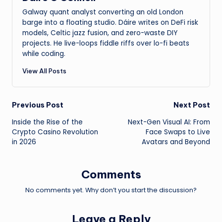
Galway quant analyst converting an old London
barge into a floating studio. Dáire writes on DeFi risk
models, Celtic jazz fusion, and zero-waste DIY
projects. He live-loops fiddle riffs over lo-fi beats
while coding.
View All Posts
Post
Previous Post
Next Post
Inside the Rise of the
Next-Gen Visual AI: From
navigation
Crypto Casino Revolution
Face Swaps to Live
in 2026
Avatars and Beyond
Comments
No comments yet. Why don’t you start the discussion?
Leave a Reply